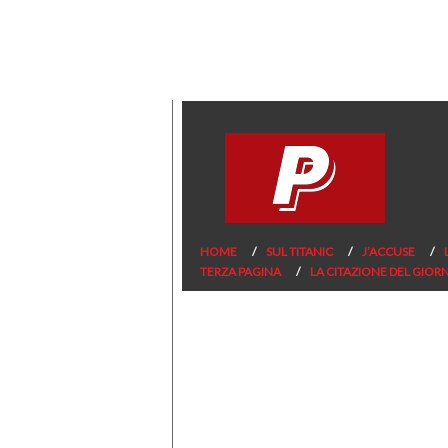
HOME
SUL TITANIC
J’ACCUSE
TERZA PAGINA
LA CITAZIONE DEL GIOR