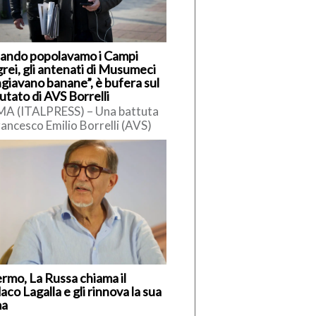
ando popolavamo i Campi
rei, gli antenati di Musumeci
giavano banane”, è bufera sul
utato di AVS Borrelli
A (ITALPRESS) – Una battuta
rancesco Emilio Borrelli (AVS)
siciliani ha innescato polemiche.
ervistato da Radio Cusano,
elli […]
ermo, La Russa chiama il
aco Lagalla e gli rinnova la sua
ma