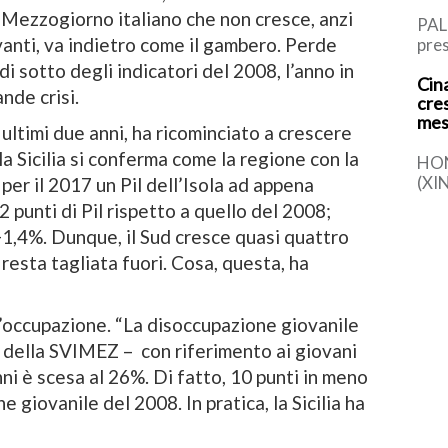
 Mezzogiorno italiano che non cresce, anzi
PAL
avanti, va indietro come il gambero. Perde
pres
Rus
 di sotto degli indicatori del 2008, l’anno in
Cina
l’It
ande crisi.
cre
di P
mes
ultimi due anni, ha ricominciato a crescere
a Sicilia si conferma come la regione con la
HO
(XI
per il 2017 un Pil dell’Isola ad appena
la s
punti di Pil rispetto a quello del 2008;
comp
+1,4%. Dunque, il Sud cresce quasi quattro
det
ì resta tagliata fuori. Cosa, questa, ha
’occupazione. “La disoccupazione giovanile
ore della SVIMEZ – con riferimento ai giovani
ni è scesa al 26%. Di fatto, 10 punti in meno
e giovanile del 2008. In pratica, la Sicilia ha