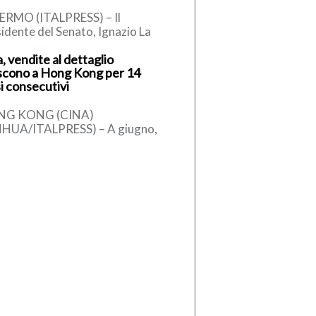
ERMO (ITALPRESS) – Il
idente del Senato, Ignazio La
sa, secondo quanto apprende
, vendite al dettaglio
alpress, ha telefonato al sindaco
scono a Hong Kong per 14
alermo, […]
i consecutivi
NG KONG (CINA)
NHUA/ITALPRESS) – A giugno,
tima provvisoria del valore
lessivo delle vendite al
taglio di Hong Kong […]