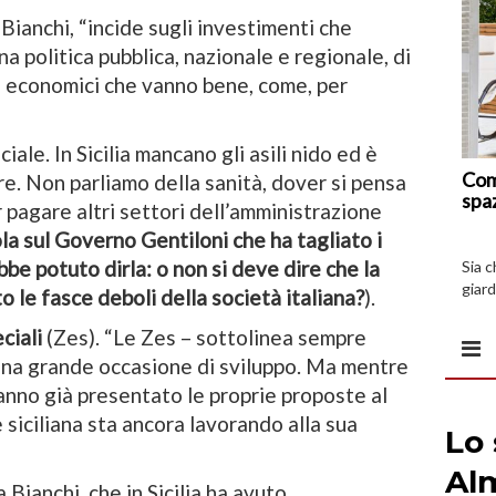
Bianchi, “incide sugli investimenti che
 politica pubblica, nazionale e regionale, di
 economici che vanno bene, come, per
ale. In Sicilia mancano gli asili nido ed è
Com
re. Non parliamo della sanità, dover si pensa
spa
r pagare altri settori dell’amministrazione
la sul Governo Gentiloni che ha tagliato i
bbe potuto dirla: o non si deve dire che la
Sia 
giard
to le fasce deboli della società italiana?
).
spazi
ciali
(Zes). “Le Zes – sottolinea sempre
una grande occasione di sviluppo. Ma mentre
anno già presentato le proprie proposte al
siciliana sta ancora lavorando alla sua
a Bianchi, che in Sicilia ha avuto