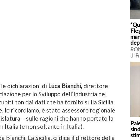
“Qu
Fleg
man
dep
ROM
di F
sui 
Int
Borr
le dichiarazioni di
Luca Bianchi,
direttore
iazione per lo Sviluppo dell’Industria nel
iti non dai dati che ha fornito sulla Sicilia,
he, lo ricordiamo, è stato assessore regionale
islatura – sulle ragioni che hanno portato la
Pal
 Italia (e non soltanto in Italia).
sind
sti
 Bianchi. La Sicilia, ci dice il direttore della