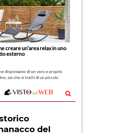
di
I
Nuovi
Vespri
e creare un’area relax in uno
zio esterno
che disponiamo di un vero e proprio
ino, sia che si tratti di un piccolo
o all’aperto, l’idea è […]