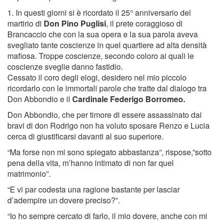
1. In questi giorni si è ricordato il 25° anniversario del
martirio di
Don Pino Puglisi
, il prete coraggioso di
Brancaccio che con la sua opera e la sua parola aveva
svegliato tante coscienze in quel quartiere ad alta densità
mafiosa. Troppe coscienze, secondo coloro ai quali le
coscienze sveglie danno fastidio.
Cessato il coro degli elogi, desidero nel mio piccolo
ricordarlo con le immortali parole che tratte dal dialogo tra
Don Abbondio e il
Cardinale Federigo Borromeo.
Don Abbondio, che per timore di essere assassinato dai
bravi di don Rodrigo non ha voluto sposare Renzo e Lucia
cerca di giustificarsi davanti al suo superiore.
“Ma forse non mi sono spiegato abbastanza”, rispose,”sotto
pena della vita, m’hanno intimato di non far quel
matrimonio”.
“E vi par codesta una ragione bastante per lasciar
d’adempire un dovere preciso?”.
“Io ho sempre cercato di farlo, il mio dovere, anche con mi