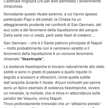
Cardinale ringrazia Dio per aver permesso l’avvenimento
miracoloso.
Nonostante questo rituale solenne, a cui hanno spesso
partecipato Papi e alti prelati, la Chiesa ha un
atteggiamento prudente nei confronti di San Gennaro, del
suo culto e del fenomeno della liquefazione del sangue.
Della serie non ci credo, però siete liberi di crederci…
San Gennaro – che è il Santo patrono principale di Napoli
– molto probabilmente non è nemmeno esistito e il
fenomeno della liquefazione è un comune fenomeno
chiamato
“tissotropia”.
Le sostanze tissotropiche si trovano naturalmente allo stato
solido e sono in grado di passare a quello liquido in
seguito a scossoni e vibrazioni, come quelle subite
dall’ampolla durante il rituale. Alcuni inchiostri per penne
sono un tipico esempio di sostanza tissotropiche, ovvero
un minerale, la molisite, che si trova in abbondanza sulle
pendici del Vesuvio, vicino Napoli.
Trovo profondamente immorale che un “altissimo prelato”