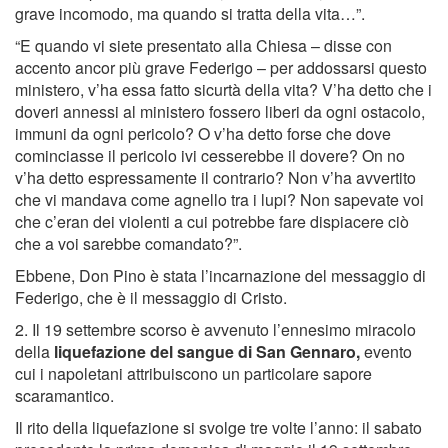
grave incomodo, ma quando si tratta della vita…”.
“E quando vi siete presentato alla Chiesa – disse con
accento ancor più grave Federigo – per addossarsi questo
ministero, v’ha essa fatto sicurtà della vita? V’ha detto che i
doveri annessi al ministero fossero liberi da ogni ostacolo,
immuni da ogni pericolo? O v’ha detto forse che dove
cominciasse il pericolo ivi cesserebbe il dovere? On no
v’ha detto espressamente il contrario? Non v’ha avvertito
che vi mandava come agnello tra i lupi? Non sapevate voi
che c’eran dei violenti a cui potrebbe fare dispiacere ciò
che a voi sarebbe comandato?”.
Ebbene, Don Pino è stata l’incarnazione del messaggio di
Federigo, che è il messaggio di Cristo.
2. Il 19 settembre scorso è avvenuto l’ennesimo miracolo
della
liquefazione del sangue di San Gennaro,
evento
cui i napoletani attribuiscono un particolare sapore
scaramantico.
Il rito della liquefazione si svolge tre volte l’anno: il sabato