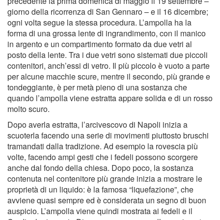
precedente la prima domenica di maggio il 19 settembre –
giorno della ricorrenza di San Gennaro – e il 16 dicembre;
ogni volta segue la stessa procedura. L’ampolla ha la
forma di una grossa lente di ingrandimento, con il manico
in argento e un compartimento formato da due vetri al
posto della lente. Tra i due vetri sono sistemati due piccoli
contenitori, anch’essi di vetro. Il più piccolo è vuoto a parte
per alcune macchie scure, mentre il secondo, più grande e
tondeggiante, è per metà pieno di una sostanza che
quando l’ampolla viene estratta appare solida e di un rosso
molto scuro.
Dopo averla estratta, l’arcivescovo di Napoli inizia a
scuoterla facendo una serie di movimenti piuttosto bruschi
tramandati dalla tradizione. Ad esempio la rovescia più
volte, facendo ampi gesti che i fedeli possono scorgere
anche dal fondo della chiesa. Dopo poco, la sostanza
contenuta nel contenitore più grande inizia a mostrare le
proprietà di un liquido: è la famosa “liquefazione”, che
avviene quasi sempre ed è considerata un segno di buon
auspicio. L’ampolla viene quindi mostrata ai fedeli e il