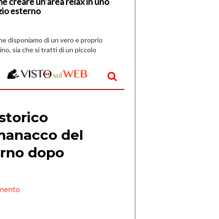
e creare un’area relax in uno
zio esterno
che disponiamo di un vero e proprio
ino, sia che si tratti di un piccolo
o all’aperto, l’idea è […]