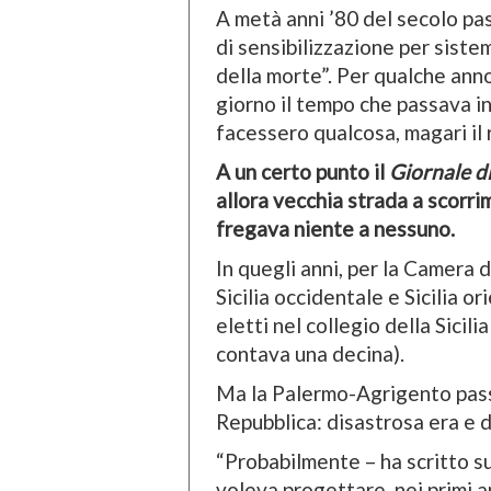
A metà anni ’80 del secolo pa
di sensibilizzazione per siste
della morte”. Per qualche anno
giorno il tempo che passava in
facessero qualcosa, magari il 
A un certo punto il
Giornale di 
allora vecchia strada a scor
fregava niente a nessuno.
In quegli anni, per la Camera d
Sicilia occidentale e Sicilia o
eletti nel collegio della Sicil
contava una decina).
Ma la Palermo-Agrigento pass
Repubblica: disastrosa era e 
“Probabilmente – ha scritto s
voleva progettare, nei primi a