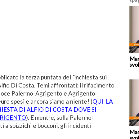
deci
“tem
fron
Mar
svol
licato la terza puntata dell’inchiesta sui
 Alfio Di Costa. Temi affrontati: il rifacimento
eloce Palermo-Agrigento e Agrigento-
euro spesi e ancora siamo a niente! (
QUI LA
ESTA DI ALFIO DI COSTA DOVE SI
GRIGENTO
). E mentre, sulla Palermo-
i a spizzichi e bocconi, gli incidenti
Mar
svol