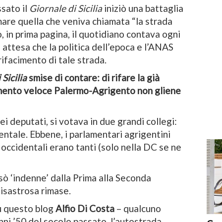
ssato il
Giornale di Sicilia
iniziò una battaglia
mare quella che veniva chiamata “la strada
, in prima pagina, il quotidiano contava ogni
 attesa che la politica dell’epoca e l’ANAS
rifacimento di tale strada.
Sicilia
smise di contare: di rifare la già
rimento veloce Palermo-Agrigento non gliene
ei deputati, si votava in due grandi collegi:
rientale. Ebbene, i parlamentari agrigentini
ia occidentali erano tanti (solo nella DC se ne
ò ‘indenne’ dalla Prima alla Seconda
disastrosa rimase.
u questo blog
Alfio Di Costa
– qualcuno
nni ’50 del secolo passato, l’autostrada