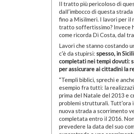
Il tratto più pericoloso di que
dall’imbocco di questa strad
fino a Misilmeri. I lavori per 
tratto soffertissimo? Invece h
come ricorda Di Costa, dal tr
Lavori che stanno costando un
c’è da stupirsi:
spesso, in Sicil
completati nei tempi dovuti: s
per assicurare ai cittadini la
“Templi biblici, sprechi e anch
esempio fra tutti: la realizza
prima del Natale del 2013 e c
problemi strutturali. Tutt’ora 
nuova strada a scorrimento 
completata entro il 2016. No
prevedere la data del suo co