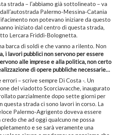
sta strada – l’abbiamo già sottolineato – va
a dall’autostrada Palermo-Messina-Catania
il rifacimento non potevano iniziare da questo
anno iniziato dal centro di questa strada,
atto Lercara Friddi-Bolognetta.
a barca di soldi e che vanno a rilento. Non
ia, i lavori pubblici non servono per essere
ervono alle imprese e alla politica, non certo
 realizzazione di opere pubbliche necessarie…
e errori – scrive sempre Di Costa -. Un
zione del viadotto Scorciavacche, inaugurato
rollato parzialmente dopo sette giorni per
in questa strada ci sono lavori in corso. La
veloce Palermo-Agrigento doveva essere
n credo che ad oggi qualcuno ne possa
mpletamento e se sarà veramente una