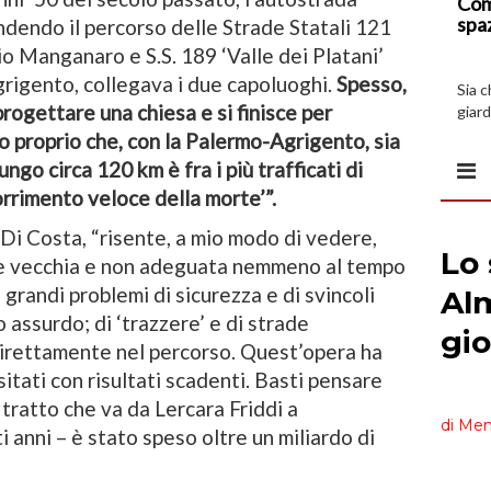
Com
spa
dendo il percorso delle Strade Statali 121
io Manganaro e S.S. 189 ‘Valle dei Platani’
rigento, collegava i due capoluoghi.
Spesso,
Sia 
l progettare una chiesa e si finisce per
giard
spazi
o proprio che, con la Palermo-Agrigento, sia
ngo circa 120 km è fra i più trafficati di
corrimento veloce della morte’”.
Di Costa, “risente, a mio modo di vedere,
ne vecchia e non adeguata nemmeno al tempo
 grandi problemi di sicurezza e di svincoli
 assurdo; di ‘trazzere’ e di strade
direttamente nel percorso. Quest’opera ha
itati con risultati scadenti. Basti pensare
 tratto che va da Lercara Friddi a
i anni – è stato speso oltre un miliardo di