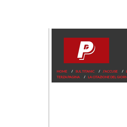
HOME
SUL TITANIC
J’ACCUSE
TERZA PAGINA
LA CITAZIONE DEL GIOR