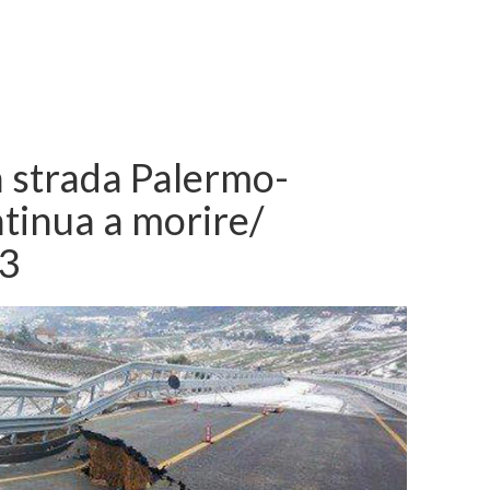
a strada Palermo-
ntinua a morire/
3