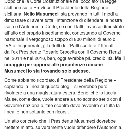
Dopo che la Corte Costituzionale ha ‘bocciato’ la legge
siciliana sulle Province il Presidente della Regione
siciliana,
Nello Musumeci
, sta provando in tutti i modi a
dimostrare di avere tutta l’intenzione di difendere la nostra
Isola e l’Autonomia. Certo, se con i fatti l’avesse dimostrato
all’atto del proprio insediamento, contestando al Governo
nazionale il vergognoso scippo di 800 milioni di euro di
IVA e, in generale, gli effetti dei ‘Patti scellerati’ firmati
dall’ex Presidente Rosario Crocetta con il Governo Renzi
nel 2014 e nel 2016, beh, oggi avrebbe più credibilità.
Ma il
coraggio per opporsi alle prepotenze romane
Musumeci lo sta trovando solo adesso.
Come abbiamo ricordato, il Presidente della Regione –
copiando la linea di questo blog – si vorrebbe pure
rivolgere a una magistratura estera. Bene: che lo faccia.
Ma se, come dice, vuole andare a uno scontro serio con il
Governo nazionale, tale scontro deve avvenire su tutta la
linea, e non soltanto con ricorsi.
Un atto concreto che il Presidente Musumeci dovrebbe
mettere in atto, se veramente vuole difendere l’Autonomia,