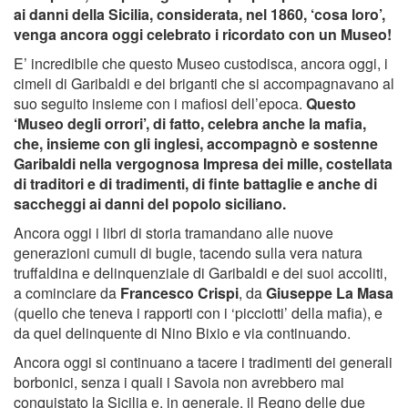
ai danni della Sicilia, considerata, nel 1860, ‘cosa loro’,
venga ancora oggi celebrato i ricordato con un Museo!
E’ incredibile che questo Museo custodisca, ancora oggi, i
cimeli di Garibaldi e dei briganti che si accompagnavano al
suo seguito insieme con i mafiosi dell’epoca.
Questo
‘Museo degli orrori’, di fatto, celebra anche la mafia,
che, insieme con gli inglesi, accompagnò e sostenne
Garibaldi nella vergognosa Impresa dei mille, costellata
di traditori e di tradimenti, di finte battaglie e anche di
saccheggi ai danni del popolo siciliano.
Ancora oggi i libri di storia tramandano alle nuove
generazioni cumuli di bugie, tacendo sulla vera natura
truffaldina e delinquenziale di Garibaldi e dei suoi accoliti,
a cominciare da
Francesco Crispi
, da
Giuseppe La Masa
(quello che teneva i rapporti con i ‘picciotti’ della mafia), e
da quel delinquente di Nino Bixio e via continuando.
Ancora oggi si continuano a tacere i tradimenti dei generali
borbonici, senza i quali i Savoia non avrebbero mai
conquistato la Sicilia e, in generale, il Regno delle due