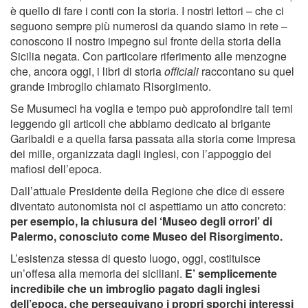
è quello di fare i conti con la storia. I nostri lettori – che ci
seguono sempre più numerosi da quando siamo in rete –
conoscono il nostro impegno sul fronte della storia della
Sicilia negata. Con particolare riferimento alle menzogne
che, ancora oggi, i libri di storia
officiali
raccontano su quel
grande imbroglio chiamato Risorgimento.
Se Musumeci ha voglia e tempo può approfondire tali temi
leggendo gli articoli che abbiamo dedicato al brigante
Garibaldi e a quella farsa passata alla storia come Impresa
dei mille, organizzata dagli inglesi, con l’appoggio dei
mafiosi dell’epoca.
Dall’attuale Presidente della Regione che dice di essere
diventato autonomista noi ci aspettiamo un atto concreto:
per esempio, la chiusura del ‘Museo degli orrori’ di
Palermo, conosciuto come Museo del Risorgimento.
L’esistenza stessa di questo luogo, oggi, costituisce
un’offesa alla memoria dei siciliani.
E’ semplicemente
incredibile che un imbroglio pagato dagli inglesi
dell’epoca, che perseguivano i propri sporchi interessi