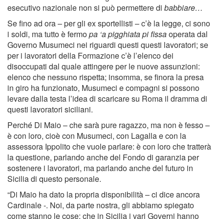
esecutivo nazionale non si può permettere di
babbiare…
Se fino ad ora – per gli ex sportellisti – c’è la legge, ci sono
i soldi, ma tutto è fermo
pa ‘a pigghiata pi fissa
operata dal
Governo Musumeci nei riguardi questi questi lavoratori; se
per i lavoratori della Formazione c’è l’elenco dei
disoccupati dal quale attingere per le nuove assunzioni:
elenco che nessuno rispetta; insomma, se finora la presa
in giro ha funzionato, Musumeci e compagni si possono
levare dalla testa l’idea di scaricare su Roma il dramma di
questi lavoratori siciliani.
Perché Di Maio – che sarà pure ragazzo, ma non è fesso –
è con loro, cioè con Musumeci, con Lagalla e con la
assessora Ippolito che vuole parlare: è con loro che tratterà
la questione, parlando anche del Fondo di garanzia per
sostenere i lavoratori, ma parlando anche del futuro in
Sicilia di questo personale.
“Di Maio ha dato la propria disponibilità – ci dice ancora
Cardinale -. Noi, da parte nostra, gli abbiamo spiegato
come stanno le cose: che in Sicilia i vari Governi hanno