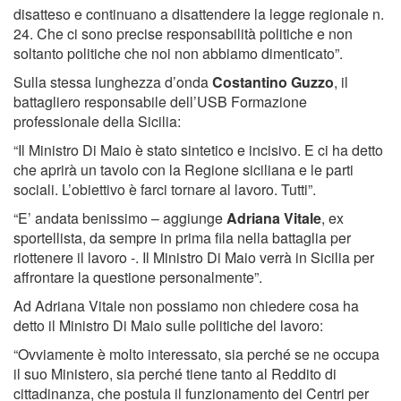
disatteso e continuano a disattendere la legge regionale n.
24. Che ci sono precise responsabilità politiche e non
soltanto politiche che noi non abbiamo dimenticato”.
Sulla stessa lunghezza d’onda
Costantino Guzzo
, il
battagliero responsabile dell’USB Formazione
professionale della Sicilia:
“Il Ministro Di Maio è stato sintetico e incisivo. E ci ha detto
che aprirà un tavolo con la Regione siciliana e le parti
sociali. L’obiettivo è farci tornare al lavoro. Tutti”.
“E’ andata benissimo – aggiunge
Adriana Vitale
, ex
sportellista, da sempre in prima fila nella battaglia per
riottenere il lavoro -. Il Ministro Di Maio verrà in Sicilia per
affrontare la questione personalmente”.
Ad Adriana Vitale non possiamo non chiedere cosa ha
detto il Ministro Di Maio sulle politiche del lavoro:
“Ovviamente è molto interessato, sia perché se ne occupa
il suo Ministero, sia perché tiene tanto al Reddito di
cittadinanza, che postula il funzionamento dei Centri per