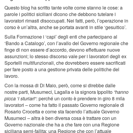
Questo blog ha scritto tante volte come stanno le cose: a
parole i politici siciliani dicono che debbono tutelare i
lavoratori rimasti disoccupati. Nei fatti, però, l’operazione in
corso è un’altra, anche se portata avanti in stile ‘gesuitico’.
Sulla Formazione i ‘capi’ degli enti che partecipano al
‘Bando a Catalogo’, con l’avallo del Governo regionale che
finge di non essere d’accordo, devono effettuare nuove
assunzioni; lo stesso discorso vale per i lavoratori degli ex
Sportelli multifunzionali, che dovrebbero essere sacrificati
per fare posto a una gestione privata delle politiche del
lavoro.
Con la mossa di Di Maio, però, come si direbbe dalle
nostre parti, Musumeci, Lagalla e la signora Ippolito
“hanno
picca ‘i sturiari
“: perché un conto è prendere in giro 8 mila
lavoratori – come ha fatto il passato Governo regionale di
Rosario Crocetta e come sta facendo l’attuale Governo
Musumeci – altra è ben diversa cosa è trattare con un
Governo nazionale che ha a che fare con una Regione
siciliana semi-fallita: una Regione che con l’attuale