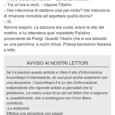
– Tra un’ora e venti, – rispose Tiberio.
– Hai intenzione di startene così per molto? Hai intenzione
di rimanere immobile ad aspettare quella donna?
– Sì.
Nerone sospirò. La stazione era vuota, erano le otto del
mattino, e lui attendeva quel maledetto Palatino
proveniente da Parigi. Guardò Tiberio che si era sdraiato
su una panchina, a occhi chiusi. Poteva benissimo filarsela
a letto.
AVVISO AI NOSTRI LETTORI
Se ti è piaciuto questo articolo e ritieni il sito d'informazione
InuoviVespri.it interessante, se vuoi puoi anche sostenerlo con
una donazione. I InuoviVespri.it è un sito d'informazione
indipendente che risponde soltato ai giornalisti che lo
gestiscono. La nostra unica forza sta nei lettori che ci seguono
e, possibilmente, che ci sostengono con il loro libero
contributo.
-La redazione
Effettua una donazione con paypal