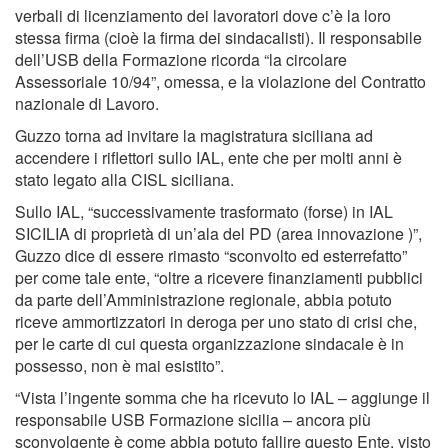
verbali di licenziamento dei lavoratori dove c’è la loro
stessa firma (cioè la firma dei sindacalisti). Il responsabile
dell’USB della Formazione ricorda “la circolare
Assessoriale 10/94”, omessa, e la violazione del Contratto
nazionale di Lavoro.
Guzzo torna ad invitare la magistratura siciliana ad
accendere i riflettori sullo IAL, ente che per molti anni è
stato legato alla CISL siciliana.
Sullo IAL, “successivamente trasformato (forse) in IAL
SICILIA di proprietà di un’ala del PD (area innovazione )”,
Guzzo dice di essere rimasto “sconvolto ed esterrefatto”
per come tale ente, “oltre a ricevere finanziamenti pubblici
da parte dell’Amministrazione regionale, abbia potuto
riceve ammortizzatori in deroga per uno stato di crisi che,
per le carte di cui questa organizzazione sindacale è in
possesso, non è mai esistito”.
“Vista l’ingente somma che ha ricevuto lo IAL – aggiunge il
responsabile USB Formazione sicilia – ancora più
sconvolgente è come abbia potuto fallire questo Ente, visto