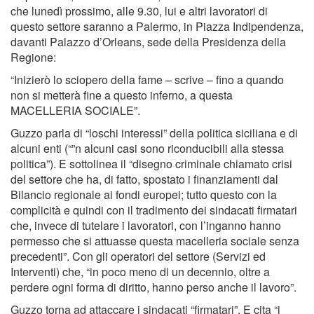
che lunedì prossimo, alle 9.30, lui e altri lavoratori di
questo settore saranno a Palermo, in Piazza Indipendenza,
davanti Palazzo d’Orleans, sede della Presidenza della
Regione:
“Inizierò lo sciopero della fame – scrive – fino a quando
non si metterà fine a questo inferno, a questa
MACELLERIA SOCIALE”.
Guzzo parla di “loschi interessi” della politica siciliana e di
alcuni enti (“”n alcuni casi sono riconducibili alla stessa
politica”). E sottolinea il “disegno criminale chiamato crisi
del settore che ha, di fatto, spostato i finanziamenti dal
Bilancio regionale ai fondi europei; tutto questo con la
complicità e quindi con il tradimento dei sindacati firmatari
che, invece di tutelare i lavoratori, con l’inganno hanno
permesso che si attuasse questa macelleria sociale senza
precedenti”. Con gli operatori del settore (Servizi ed
Interventi) che, “in poco meno di un decennio, oltre a
perdere ogni forma di diritto, hanno perso anche il lavoro”.
Guzzo torna ad attaccare i sindacati “firmatari”. E cita “i