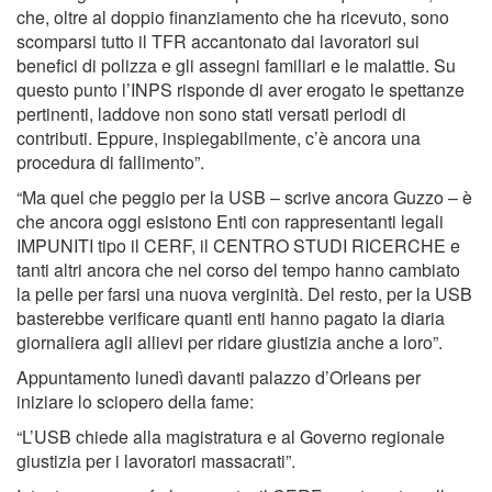
che, oltre al doppio finanziamento che ha ricevuto, sono
scomparsi tutto il TFR accantonato dai lavoratori sui
benefici di polizza e gli assegni familiari e le malattie. Su
questo punto l’INPS risponde di aver erogato le spettanze
pertinenti, laddove non sono stati versati periodi di
contributi. Eppure, inspiegabilmente, c’è ancora una
procedura di fallimento”.
“Ma quel che peggio per la USB – scrive ancora Guzzo – è
che ancora oggi esistono Enti con rappresentanti legali
IMPUNITI tipo il CERF, il CENTRO STUDI RICERCHE e
tanti altri ancora che nel corso del tempo hanno cambiato
la pelle per farsi una nuova verginità. Del resto, per la USB
basterebbe verificare quanti enti hanno pagato la diaria
giornaliera agli allievi per ridare giustizia anche a loro”.
Appuntamento lunedì davanti palazzo d’Orleans per
iniziare lo sciopero della fame:
“L’USB chiede alla magistratura e al Governo regionale
giustizia per i lavoratori massacrati”.