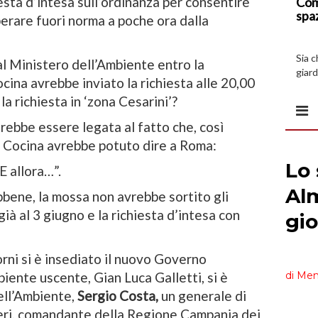
esta d’intesa sull’ordinanza per consentire
Com
spa
operare fuori norma a poche ora dalla
Sia 
al Ministero dell’Ambiente entro la
giard
ina avrebbe inviato la richiesta alle 20,00
spazi
a richiesta in ‘zona Cesarini’?
trebbe essere legata al fatto che, così
e Cocina avrebbe potuto dire a Roma:
E allora…”.
bbene, la mossa non avrebbe sortito gli
ià al 3 giugno e la richiesta d’intesa con
orni si è insediato il nuovo Governo
biente uscente, Gian Luca Galletti, si è
dell’Ambiente,
Sergio Costa,
un generale di
ieri, comandante della Regione Campania dei