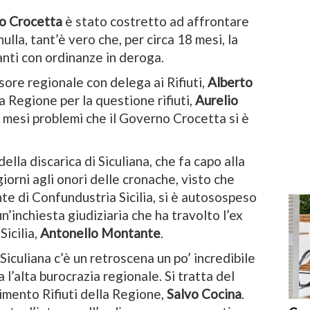
o Crocetta
è stato costretto ad affrontare
lla, tant’è vero che, per circa 18 mesi, la
anti con ordinanze in deroga.
sore regionale con delega ai Rifiuti,
Alberto
a Regione per la questione rifiuti,
Aurelio
e mesi problemi che il Governo Crocetta si è
ella discarica di Siculiana, che fa capo alla
iorni agli onori delle cronache, visto che
nte di Confundustria Sicilia, si è autosospeso
n’inchiesta giudiziaria che ha travolto l’ex
icilia,
Antonello Montante
.
 Siculiana c’è un retroscena un po’ incredibile
a l’alta burocrazia regionale. Si tratta del
imento Rifiuti della Regione,
Salvo Cocina
.