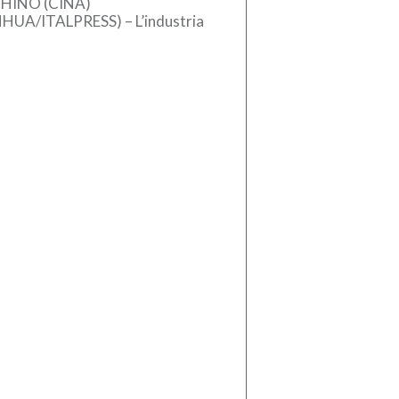
HINO (CINA)
NHUA/ITALPRESS) – L’industria
se dei macchinari ha registrato
crescita stabile nel primo
estre del 2026, sostenuta
l’aumento […]