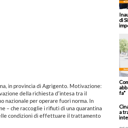
Ina
di S
imp
Coma
ana, in provincia di Agrigento. Motivazione:
abb
fa”
azione della richiesta d’intesa tra il
o nazionale per operare fuori norma. In
Cina
ne – che raccoglie i rifiuti di una quarantina
a tr
elle condizioni di effettuare il trattamento
inte