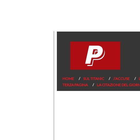
HOME
SUL TITANIC
J’ACCUSE
TERZA PAGINA
LA CITAZIONE DEL GIOR