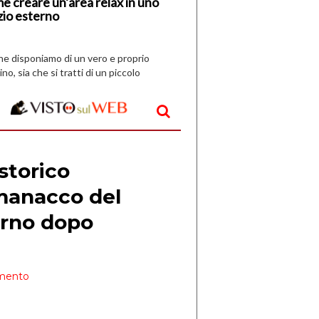
e creare un’area relax in uno
zio esterno
che disponiamo di un vero e proprio
ino, sia che si tratti di un piccolo
o all’aperto, l’idea è […]