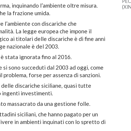
PEC
norma, inquinando l’ambiente oltre misura.
(XI
cine
he la frazione umida.
una 
nare l’ambiente con discariche che
sem
dal
malità. La legge europea che impone il
o ai titolari delle discariche è di fine anni
gge nazionale è del 2003.
 è stata ignorata fino al 2016.
che si sono succeduti dal 2003 ad oggi, come
il problema, forse per assenza di sanzioni.
delle discariche siciliane, quasi tutte
 ingenti investimenti.
ato massacrato da una gestione folle.
ttadini siciliani, che hanno pagato per un
ivere in ambienti inquinati con lo spretto di