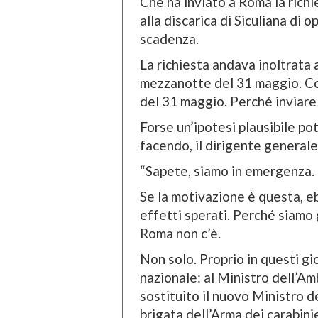
Che ha inviato a Roma la richi
alla discarica di Siculiana di 
scadenza.
La richiesta andava inoltrata 
mezzanotte del 31 maggio. Coc
del 31 maggio. Perché inviare l
Forse un’ipotesi plausibile po
facendo, il dirigente general
“Sapete, siamo in emergenza. 
Se la motivazione è questa, e
effetti sperati. Perché siamo g
Roma non c’è.
Non solo. Proprio in questi gi
nazionale: al Ministro dell’Am
sostituito il nuovo Ministro 
brigata dell’Arma dei carabin