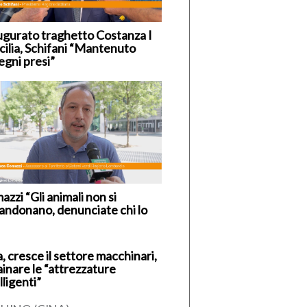
ugurato traghetto Costanza I
icilia, Schifani “Mantenuto
egni presi”
zzi “Gli animali non si
andonano, denunciate chi lo
, cresce il settore macchinari,
ainare le “attrezzature
lligenti”