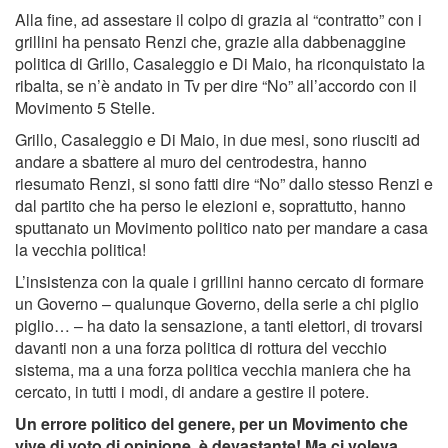
Alla fine, ad assestare il colpo di grazia al “contratto” con i
grillini ha pensato Renzi che, grazie alla dabbenaggine
politica di Grillo, Casaleggio e Di Maio, ha riconquistato la
ribalta, se n’è andato in Tv per dire “No” all’accordo con il
Movimento 5 Stelle.
Grillo, Casaleggio e Di Maio, in due mesi, sono riusciti ad
andare a sbattere al muro del centrodestra, hanno
riesumato Renzi, si sono fatti dire “No” dallo stesso Renzi e
dal partito che ha perso le elezioni e, soprattutto, hanno
sputtanato un Movimento politico nato per mandare a casa
la vecchia politica!
L’insistenza con la quale i grillini hanno cercato di formare
un Governo – qualunque Governo, della serie a chi piglio
piglio… – ha dato la sensazione, a tanti elettori, di trovarsi
davanti non a una forza politica di rottura del vecchio
sistema, ma a una forza politica vecchia maniera che ha
cercato, in tutti i modi, di andare a gestire il potere.
Un errore politico del genere, per un Movimento che
vive di voto di opinione, è devastante! Ma ci voleva