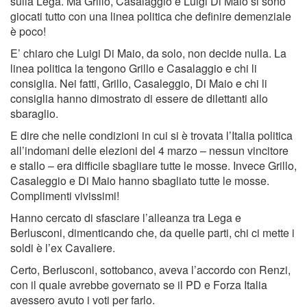
sulla Lega. Ma Grillo, Casalaggio e Luigi Di Maio si sono
giocati tutto con una linea politica che definire demenziale
è poco!
E’ chiaro che Luigi Di Maio, da solo, non decide nulla. La
linea politica la tengono Grillo e Casalaggio e chi li
consiglia. Nei fatti, Grillo, Casaleggio, Di Maio e chi li
consiglia hanno dimostrato di essere de dilettanti allo
sbaraglio.
E dire che nelle condizioni in cui si è trovata l’Italia politica
all’indomani delle elezioni del 4 marzo – nessun vincitore
e stallo – era difficile sbagliare tutte le mosse. Invece Grillo,
Casaleggio e Di Maio hanno sbagliato tutte le mosse.
Complimenti vivissimi!
Hanno cercato di sfasciare l’alleanza tra Lega e
Berlusconi, dimenticando che, da quelle parti, chi ci mette i
soldi è l’ex Cavaliere.
Certo, Berlusconi, sottobanco, aveva l’accordo con Renzi,
con il quale avrebbe governato se il PD e Forza Italia
avessero avuto i voti per farlo.