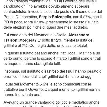
Dopo i disastri combinati dal PD al Governo dell’Italia il
candidato grillino avrebbe dovuto almeno superare il
centrosinistra. Invece al secondo posto c’è il candidato del
Partito Democratico,
Sergio Bolzonello
, con il 27%, con il
PD di poco sopra il 18%: praticamente lo stesso risultato
delle elezioni politiche di quasi due mesi addietro.
E il candidato del Movimento 5 Stelle,
Alessandro
Fraleoni Morgera
? E’ sotto il 12%, mentre la lista dei
grillini è al 7%. Come già detto, un disastro totale!
In questo risultato pesano anche i fatti locali. Ma fino a un
certo punto, perché lo scorso 4 marzo i grillini sono entrati
ovunque e hanno sbaragliato tutti.
Insomma, sul risultato disastroso del Friuli hanno pesato gli
errori commessi dai ‘capi’ grillini dal 4 marzo ad oggi.
I guai del Movimento 5 Stelle sono cominciati con le
trattative per il Governo. Da quel momento i grillini non ne
hanno indovinata una!
Avevano un grande vantaggio politico e mediatico anche