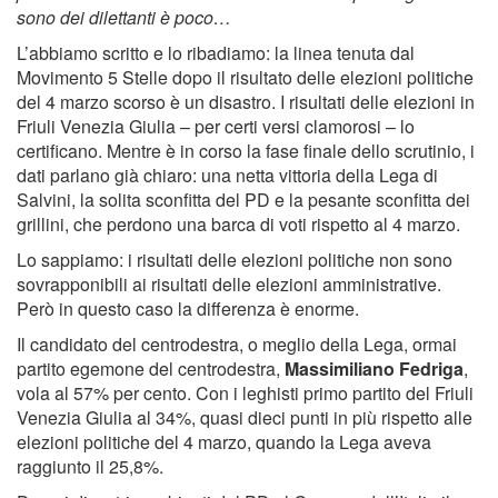
sono dei dilettanti è poco…
L’abbiamo scritto e lo ribadiamo: la linea tenuta dal
Movimento 5 Stelle dopo il risultato delle elezioni politiche
del 4 marzo scorso è un disastro. I risultati delle elezioni in
Friuli Venezia Giulia – per certi versi clamorosi – lo
certificano. Mentre è in corso la fase finale dello scrutinio, i
dati parlano già chiaro: una netta vittoria della Lega di
Salvini, la solita sconfitta del PD e la pesante sconfitta dei
grillini, che perdono una barca di voti rispetto al 4 marzo.
Lo sappiamo: i risultati delle elezioni politiche non sono
sovrapponibili ai risultati delle elezioni amministrative.
Però in questo caso la differenza è enorme.
Il candidato del centrodestra, o meglio della Lega, ormai
partito egemone del centrodestra,
Massimiliano Fedriga
,
vola al 57% per cento. Con i leghisti primo partito del Friuli
Venezia Giulia al 34%, quasi dieci punti in più rispetto alle
elezioni politiche del 4 marzo, quando la Lega aveva
raggiunto il 25,8%.