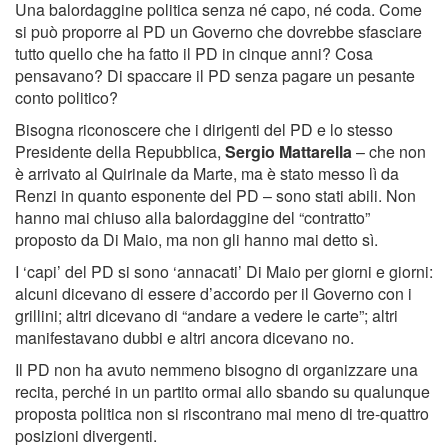
Una balordaggine politica senza né capo, né coda. Come
si può proporre al PD un Governo che dovrebbe sfasciare
tutto quello che ha fatto il PD in cinque anni? Cosa
pensavano? Di spaccare il PD senza pagare un pesante
conto politico?
Bisogna riconoscere che i dirigenti del PD e lo stesso
Presidente della Repubblica,
Sergio Mattarella
– che non
è arrivato al Quirinale da Marte, ma è stato messo lì da
Renzi in quanto esponente del PD – sono stati abili. Non
hanno mai chiuso alla balordaggine del “contratto”
proposto da Di Maio, ma non gli hanno mai detto sì.
I ‘capi’ del PD si sono ‘annacati’ Di Maio per giorni e giorni:
alcuni dicevano di essere d’accordo per il Governo con i
grillini; altri dicevano di “andare a vedere le carte”; altri
manifestavano dubbi e altri ancora dicevano no.
Il PD non ha avuto nemmeno bisogno di organizzare una
recita, perché in un partito ormai allo sbando su qualunque
proposta politica non si riscontrano mai meno di tre-quattro
posizioni divergenti.