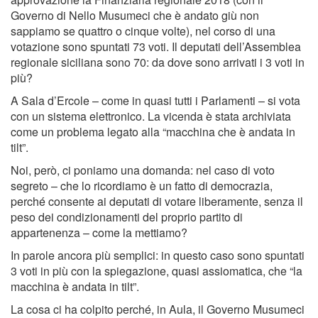
Governo di Nello Musumeci che è andato giù non
sappiamo se quattro o cinque volte), nel corso di una
votazione sono spuntati 73 voti. Il deputati dell’Assemblea
regionale siciliana sono 70: da dove sono arrivati i 3 voti in
più?
A Sala d’Ercole – come in quasi tutti i Parlamenti – si vota
con un sistema elettronico. La vicenda è stata archiviata
come un problema legato alla “macchina che è andata in
tilt”.
Noi, però, ci poniamo una domanda: nel caso di voto
segreto – che lo ricordiamo è un fatto di democrazia,
perché consente ai deputati di votare liberamente, senza il
peso dei condizionamenti del proprio partito di
appartenenza – come la mettiamo?
In parole ancora più semplici: in questo caso sono spuntati
3 voti in più con la spiegazione, quasi assiomatica, che “la
macchina è andata in tilt”.
La cosa ci ha colpito perché, in Aula, il Governo Musumeci