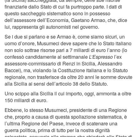
finanziarie dallo Stato di cui fa purtroppo parte. I dati di
questo saccheggio sistematico sono in possesso
dell’assessore dell’Economia, Gaetano Armao, che, dice
lui, rappresenta gli autonomisti nel governo.
Se i due si parlano e se Armao è, come siamo sicuri, un
uomo d’onore, Musumeci deve sapere che lo Stato italiano
non solo sottrae risorse pari a 7 miliardi di euro l’anno (lo
confessò candidamente al settimanale
L’Espresso
l’ex
assessore-commissario di Renzi in Sicilia, Alessandro
Baccei), ma, violando la Costituzione italiana e lo Statuto
regionale, non trasferisce da oltre 20 anni le somme dovute
alla Sicilia ai sensi dell’articolo 38 dello Statuto.
Uno scippo alla Sicilia il cui importo, oggi, ammonta a oltre
150 miliardi di euro.
Ebbene, lo stesso Musumeci, presidente di una Regione
che, proprio a causa di questa spoliazione sistematica, è
l’ultima Regione del Paese, invece di scatenare una
guerra politica, prima di tutto per la nostra dignità
calpestata, annuncia alla stampa che chiederà allo Stato di