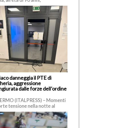
imiliano Cencelli, funzionario
a Democrazia Cristiana degli
 ’60. […]
iaco danneggia il PTE di
heria, aggressione
giurata dalle forze dell’ordine
ERMO (ITALPRESS) – Momenti
orte tensione nella notte al
to Territoriale di Emergenza
E) di Bagheria, dove un uomo