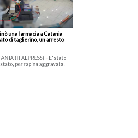
inò una farmacia a Catania
to di taglierino, un arresto
ANIA (ITALPRESS) – E’ stato
stato, per rapina aggravata,
mo che, il 26 aprile scorso,
interno di una farmacia di […]