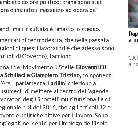
ambiato colore politico: prima sono stati
 ora è iniziato il massacro ad opera del
ndi, ma il risultato è rimasto lo stesso.
Rap
arma
amentari di centrodestra, che nella passata
agioni di questi lavoratori e che adesso sono
n ruoli di Governo), tacciono.
CAT
arre
ionali del Movimento 5 Stelle
Giovanni Di
l’uo
 Schillaci e Giampiero Trizzino,
componenti
all’
Ars. I parlamentari grillini chiedono al
usumeci “di mettere al centro dell’agenda
avoratori degli Sportelli multifunzionali e di
gionale n. 8 del 2016, che agli articoli 12 e
lavoro e politiche attive per il lavoro. Sono
impiegati nei centri per l’impiego dell’Isola,