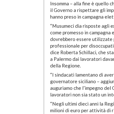
Insomma – alla fine è quello 
il Governo a rispettare gli im
hanno preso in campagna elet
“Musumeci dia risposte agli ex
come promesso in campagna ele
dovrebbero essere utilizzate 
professionale per disoccupati,
dice Roberta Schillaci, che st
a Palermo dai lavoratori dava
della Regione.
“I sindacati lamentano di aver
governatore siciliano – aggiun
auguriamo che l’impegno del G
lavoratori non sia stato un i
“Negli ultimi dieci anni la Reg
milioni di euro per attività d