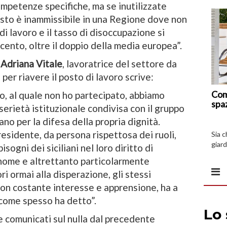
ompetenze specifiche, ma se inutilizzate
uesto è inammissibile in una Regione dove non
 di lavoro e il tasso di disoccupazione si
rcento, oltre il doppio della media europea”.
k
Adriana Vitale
, lavoratrice del settore da
 per riavere il posto di lavoro scrive:
Com
rno, al quale non ho partecipato, abbiamo
spa
serietà istituzionale condivisa con il gruppo
ano per la difesa della propria dignità.
esidente, da persona rispettosa dei ruoli,
Sia 
giard
bisogni dei siciliani nel loro diritto di
spazi
e nome e altrettanto particolarmente
ri ormai alla disperazione, gli stessi
con costante interesse e apprensione, ha a
 come spesso ha detto”.
e comunicati sul nulla dal precedente