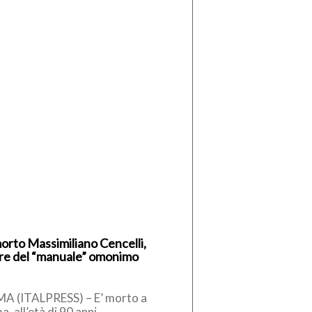
morto Massimiliano Cencelli,
re del “manuale” omonimo
A (ITALPRESS) – E’ morto a
, all’età di 90 anni,