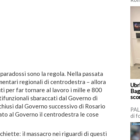
Mass
dell
anni
 i paradossi sono la regola. Nella passata
mentari regionali di centrodestra – allora
Ubr
ti per far tornare al lavoro i mille e 800
Bag
scon
tifunzionali sbaraccati dal Governo di
chiusi dal Governo successivo di Rosario
PAL
ato al Governo il centrodestra le cose
di f
Pun
(PT
chiette: il massacro nei riguardi di questi
[…]