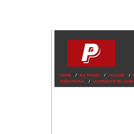
HOME
SUL TITANIC
J’ACCUSE
TERZA PAGINA
LA CITAZIONE DEL GIOR