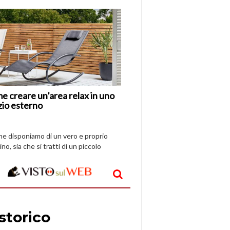
di
I
Nuovi
Vespri
e creare un’area relax in uno
zio esterno
che disponiamo di un vero e proprio
ino, sia che si tratti di un piccolo
o all’aperto, l’idea è […]