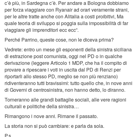
c’è più, in Sardegna c’è. Per andare a Bologna dobbiamo
per forza viaggiare con Ryanair ad orari veramente strani,
per le altre tratte anche con Alitalia a costi proibitivi, Ma
quale teoria di sviluppo si poggia sulla impossibilità di far
viaggiare gli imprenditori ecc ecc”.
Perché Parrino, queste cose, non le diceva prima?
Vedrete: entro un mese gli esponenti della sinistra siciliana
di estrazione post comunista, oggi nel PD o in qualche
derivazione (leggere Articolo 1 MDP, che ha il compito di
provare a ripescare i voti in uscita dal PD di Renzi per
riportarli allo stesso PD, meglio se non più renziano)
ridiventeranno tutti bravissimi: tutto quello che, in nove anni
di Governi di centrosinistra, non hanno detto, lo diranno.
Torneranno alle grandi battaglie sociali, alle vere ragioni
culturali e politiche della sinistra…
Rimangono i nove anni. Rimane il passato.
La storia non si può cambiare: e parla da sola.
P.s.