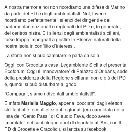
A nostra memoria noi non ricordiamo una difesa di Marino
da parte del PD e degli ambientalisti. Noi, invece,
ricordiamo perfettamente i silenzi dei dirigenti e dei
parlamentari nazionali e regionali del PD e, in generale,
del centrosinistra. E i silenzi degli ambientalisti siciliani,
forse troppo impegnati a gestire le Riserve naturali della
nostra isola in conflitto d’interessi.
La storia non si può cambiare: e parla da sola.
Oggi, con Crocetta a casa, Legambiente Sicilia ci presenta
Ecoforum. Oggi il ‘manovratore’ di Palazzo d’Orleans, sede
della presidenza della Regione siciliana, non è più del PD
e, quindi, si può disturbare al grido:
“Compagni, siamo ridiventati ambientalisti!”.
E infatti
Mariella Maggio
, appena ‘bocciata’ dagli elettori
siciliani alle recenti elezioni regionali (era candidata nella
lista dei ‘Cento Passi’ di Claudio Fava, dopo avere
‘marciato’, nei suoi cinque anni di deputata all’Ars, con il
PD di Crocetta e Cracolici), si lancia su facebook: