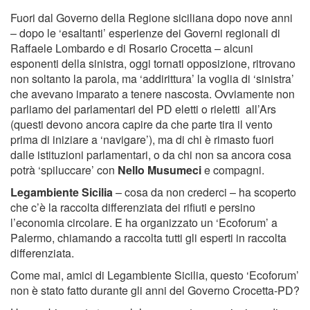
Fuori dal Governo della Regione siciliana dopo nove anni
– dopo le ‘esaltanti’ esperienze dei Governi regionali di
Raffaele Lombardo e di Rosario Crocetta – alcuni
esponenti della sinistra, oggi tornati opposizione, ritrovano
non soltanto la parola, ma ‘addirittura’ la voglia di ‘sinistra’
che avevano imparato a tenere nascosta. Ovviamente non
parliamo dei parlamentari del PD eletti o rieletti all’Ars
(questi devono ancora capire da che parte tira il vento
prima di iniziare a ‘navigare’), ma di chi è rimasto fuori
dalle istituzioni parlamentari, o da chi non sa ancora cosa
potrà ‘spiluccare’ con
Nello Musumeci
e compagni.
Legambiente Sicilia
– cosa da non crederci – ha scoperto
che c’è la raccolta differenziata dei rifiuti e persino
l’economia circolare. E ha organizzato un ‘Ecoforum’ a
Palermo, chiamando a raccolta tutti gli esperti in raccolta
differenziata.
Come mai, amici di Legambiente Sicilia, questo ‘Ecoforum’
non è stato fatto durante gli anni del Governo Crocetta-PD?