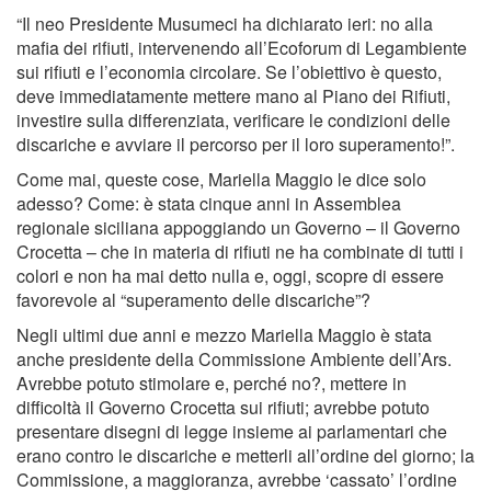
“Il neo Presidente Musumeci ha dichiarato ieri: no alla
mafia dei rifiuti, intervenendo all’Ecoforum di Legambiente
sui rifiuti e l’economia circolare. Se l’obiettivo è questo,
deve immediatamente mettere mano al Piano dei Rifiuti,
investire sulla differenziata, verificare le condizioni delle
discariche e avviare il percorso per il loro superamento!”.
Come mai, queste cose, Mariella Maggio le dice solo
adesso? Come: è stata cinque anni in Assemblea
regionale siciliana appoggiando un Governo – il Governo
Crocetta – che in materia di rifiuti ne ha combinate di tutti i
colori e non ha mai detto nulla e, oggi, scopre di essere
favorevole al “superamento delle discariche”?
Negli ultimi due anni e mezzo Mariella Maggio è stata
anche presidente della Commissione Ambiente dell’Ars.
Avrebbe potuto stimolare e, perché no?, mettere in
difficoltà il Governo Crocetta sui rifiuti; avrebbe potuto
presentare disegni di legge insieme ai parlamentari che
erano contro le discariche e metterli all’ordine del giorno; la
Commissione, a maggioranza, avrebbe ‘cassato’ l’ordine