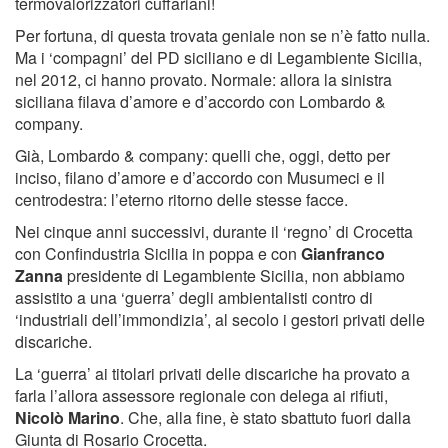
termovalorizzatori cuffariani!
Per fortuna, di questa trovata geniale non se n’è fatto nulla.
Ma i ‘compagni’ del PD siciliano e di Legambiente Sicilia,
nel 2012, ci hanno provato. Normale: allora la sinistra
siciliana filava d’amore e d’accordo con Lombardo &
company.
Già, Lombardo & company: quelli che, oggi, detto per
inciso, filano d’amore e d’accordo con Musumeci e il
centrodestra: l’eterno ritorno delle stesse facce.
Nei cinque anni successivi, durante il ‘regno’ di Crocetta
con Confindustria Sicilia in poppa e con
Gianfranco
Zanna
presidente di Legambiente Sicilia, non abbiamo
assistito a una ‘guerra’ degli ambientalisti contro di
‘industriali dell’immondizia’, al secolo i gestori privati delle
discariche.
La ‘guerra’ ai titolari privati delle discariche ha provato a
farla l’allora assessore regionale con delega ai rifiuti,
Nicolò Marino
. Che, alla fine, è stato sbattuto fuori dalla
Giunta di Rosario Crocetta.