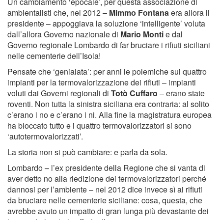
Un cambiamento ‘epocale’, per questa associazione di
ambientalisti che, nel 2012 –
Mimmo Fontana
era allora il
presidente – appoggiava la soluzione ‘intelligente’ voluta
dall’allora Governo nazionale di
Mario Monti
e dal
Governo regionale Lombardo di far bruciare i rifiuti siciliani
nelle cementerie dell’Isola!
Pensate che ‘genialata’: per anni le polemiche sui quattro
impianti per la termovalorizzazione dei rifiuti – impianti
voluti dai Governi regionali di
Totò Cuffaro
– erano state
roventi. Non tutta la sinistra siciliana era contraria: al solito
c’erano i no e c’erano i ni. Alla fine la magistratura europea
ha bloccato tutto e i quattro termovalorizzatori si sono
‘autotermovalorizzati’.
La storia non si può cambiare: e parla da sola.
Lombardo – l’ex presidente della Regione che si vanta di
aver detto no alla riedizione dei termovalorizzatori perché
dannosi per l’ambiente – nel 2012 dice invece sì ai rifiuti
da bruciare nelle cementerie siciliane: cosa, questa, che
avrebbe avuto un impatto di gran lunga più devastante dei