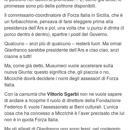
promesse sono più delle poltrone disponibili.
Il commissario-coordinatore di Forza Italia in Sicilia, che è
un furbacchione, pensava di farsi eleggere prima alla
presidenza dell’Ars e poi, una volta che
‘u purcu è dintra
(il
porco dentro è dentro), spartire i posti del Governo.
Qualcuno – anzi più di qualcuno – resterà fuori. Ma ormai
Gianfranco sarebbe presidente dell’Ars e ciao ciao, anzi
ciaone a tutti!
Ma, come già detto, Musumeci vuole accelerare sulla
nuova Giunta: questo significa che, gli piaccia o no,
Miccichè dovrà decidere i nomi degli assessori di Forza
Italia.
Con la
camurria
che
Vittorio Sgarbi
non ne vuole sapere
di andare a ricoprire il ruolo di direttore della Fondazione
Federico II: vuole l’assessorato ai Beni culturali. L’unica
cosa che ha concesso a Miccichè è l’aver precisato che lui
non è in quota Forza Italia.
Ma gli alleati di Gianfranco non sono fessi: nel conteggio