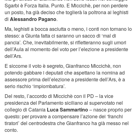
Sgarbi è Forza Italia. Punto. E Miccichè, per non perdere
un posto, ha già deciso che toglierà la poltrona ai leghisti
di
Alessandro Pagano
.
Ma, leghisti a bocca asciutta o meno, i conti non tornano lo
stesso: a Giunta fatta ci saranno un sacco di ‘mal di
pancia’. Che, inevitabilmente, si rifletteranno sugli umori
dell’Aula al momento del voto per l’elezione a presidente
dell’Ars.
E siccome il voto è segreto, Gianfranco Miccichè, non
potendo gabbare i deputati che aspettano la nomina ad
assessore prima dell’elezione a presidente dell’Ars, è a
serio rischio ‘impiombatura’.
Del resto, l’accordo di Miccichè con il PD – la vice
presidenza del Parlamento siciliano al supervotato nel
collegio di Catania
Luca Sammartino
– nasce proprio per
questo: per provare a compensare l’azione dei ‘franchi
tiratori’ del centrodestra che Gianfranco ha già messo nel
conto.