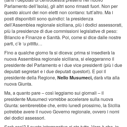
Parlamento dell’Isola), gli altri sono rimasti fuori. Non per
questo alcuni dei non eletti non contano: tutt’altro. Ma i
posti disponibili sono quindici: la presidenza
dell’Assemblea regionale siciliana, più i dodici assessorati,
più la presidenze di due commissioni legislative di peso:
Bilancio e Finanze e Sanità. Poi, come si dice dalle nostre
parti, c’è
‘u pitittu…
Fino a qualche giorno fa si diceva: prima si insedierà la
nuova Assemblea regionale siciliana, si eleggeranno il
presidente del Parlamento e i due vice presidenti (più i due
deputati segretari e i due deputati questori). E poi il
presidente della Regione,
Nello Musumeci,
darà vita alla
nuova Giunta.
Ma, a quanto pare – così leggiamo sui giornali – il
presidente Musumeci vorrebbe accelerare sulla nuova
Giunta: sembrerebbe che, entro lunedì prossimo, la Sicilia
potrebbe avere il nuovo Governo regionale, ovvero i nomi
dei dodici assessori.
Sarà così? Il punto interrogativo ci sta tutto. Vero è che, in