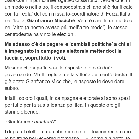
un modo o nell’altro, il centrodestra siciliano si è riunificato
con la ‘regia’ del commissario-coordinatore di Forza Italia
nell’Isola,
Gianfranco Miccichè
. Vero è che, in un modo o
nell’altro (a nostro avviso più ‘nell’altro modo’), lo stesso
centrodestra ha vinto le elezioni.
Ma adesso c’è da pagare le ‘cambiali politiche’ a chi si
è impegnato in campagna elettorale mettendoci la
faccia e, soprattutto, i voti.
Musumeci, da parte sua, le risposte le dovrà dare
governando. Ma il ‘regista’ della vittoria del centrodestra, il
già citato Gianfranco Miccichè, le risposte le deve dare
subito.
Infatti, coloro i quali, in campagna elettorale si sono spesi
per lui e per la sua alleanza politica, in queste ore gli
stanno dicendo:
“Gianfranco
camaffari
?”.
I deputati eletti – e qualche non eletto – invece reclamano
le poltrone nel Governo promesse… E, come già detto, le