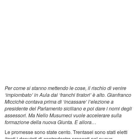
Per come si stanno mettendo le cose, il rischio di venire
‘impiombato’ in Aula dai ‘franchi tiratori’ è alto. Gianfranco
Miccichè contava prima di ‘incassare’ l’elezione a
presidente del Parlamento siciliano e poi dare i nomi degli
assessori. Ma Nello Musumeci vuole accelerare sulla
formazione della nuova Giunta. E allora…
Le promesse sono state cento. Trentasei sono stati eletti
(tanti i deputati di centrodestra presenti nel nuovo