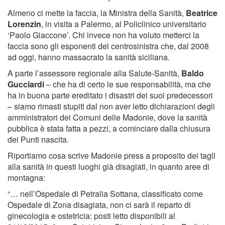
Almeno ci mette la faccia, la Ministra della Sanità,
Beatrice
Lorenzin
, in visita a Palermo, al Policlinico universitario
‘Paolo Giaccone’. Chi invece non ha voluto metterci la
faccia sono gli esponenti del centrosinistra che, dal 2008
ad oggi, hanno massacrato la sanità siciliana.
A parte l’assessore regionale alla Salute-Sanità,
Baldo
Gucciardi
– che ha di certo le sue responsabilità, ma che
ha in buona parte ereditato i disastri dei suoi predecessori
– siamo rimasti stupiti dal non aver letto dichiarazioni degli
amministratori dei Comuni delle Madonie, dove la sanità
pubblica è stata fatta a pezzi, a cominciare dalla chiusura
dei Punti nascita.
Riportiamo cosa scrive Madonie press a proposito dei tagli
alla sanità in questi luoghi già disagiati, in quanto aree di
montagna:
“… nell’Ospedale di Petralia Sottana, classificato come
Ospedale di Zona disagiata, non ci sarà il reparto di
ginecologia e ostetricia: posti letto disponibili al