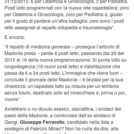
31/12/2015: 6 per Ostetricia e Ginecologia, 3 per Pediatria.
Posti letto programmati con la nuova rete ospedaliera: zero
per Ostetricia e Ginecologia, zero per Pediatria e, giusto
per il gusto di perdere un’altra battaglia: zero sono i posti
letto assegnati al reparto ortopedia e traumatologia”.
E ancora:
“Il reparto di medicina generale – prosegue l’articolo di
Madonie press – perde 6 posti letto, passando dai 20 del
2015 ai 16 della nuova programmazione. Si punta tutto su
lungodegenza (16 nuovi posti letto) e riabilitazione che
passa da 6 a 24 posti letto. L’immagine che viene fuori –
conclude il giornale delle Madonie – è brutale per la sua
chiarezza: un’ospedale fatto su misura per un territorio
senza futuro, destinato solo ad invecchiare e, prima o poi,
morire”.
Avrebbero o no dovuto esserci, stamattina, i sindaci dei
paesi delle Madonie, a cominciare dall’ex sindaco di
Gangi,
Giuseppe Ferrarello
, candidato nella lista a
sostegno di Fabrizio Micari? Non ha nulla da dire, alla