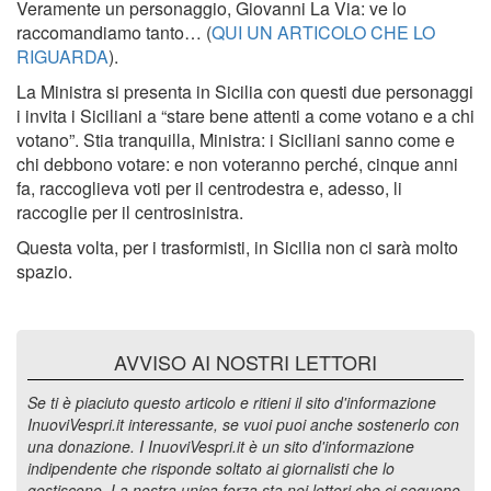
Veramente un personaggio, Giovanni La Via: ve lo
raccomandiamo tanto… (
QUI UN ARTICOLO CHE LO
RIGUARDA
).
La Ministra si presenta in Sicilia con questi due personaggi
i invita i Siciliani a “stare bene attenti a come votano e a chi
votano”. Stia tranquilla, Ministra: i Siciliani sanno come e
chi debbono votare: e non voteranno perché, cinque anni
fa, raccoglieva voti per il centrodestra e, adesso, li
raccoglie per il centrosinistra.
Questa volta, per i trasformisti, in Sicilia non ci sarà molto
spazio.
AVVISO AI NOSTRI LETTORI
Se ti è piaciuto questo articolo e ritieni il sito d'informazione
InuoviVespri.it interessante, se vuoi puoi anche sostenerlo con
una donazione. I InuoviVespri.it è un sito d'informazione
indipendente che risponde soltato ai giornalisti che lo
gestiscono. La nostra unica forza sta nei lettori che ci seguono