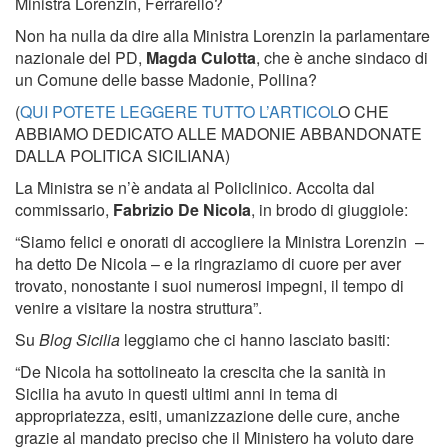
Ministra Lorenzin, Ferrarello?
Non ha nulla da dire alla Ministra Lorenzin la parlamentare
nazionale del PD,
Magda Culotta
, che è anche sindaco di
un Comune delle basse Madonie, Pollina?
(
QUI POTETE LEGGERE TUTTO L’ARTICOL
O CHE
ABBIAMO DEDICATO ALLE MADONIE ABBANDONATE
DALLA POLITICA SICILIANA)
La Ministra se n’è andata al Policlinico. Accolta dal
commissario,
Fabrizio De Nicola
, in brodo di giuggiole:
“Siamo felici e onorati di accogliere la Ministra Lorenzin –
ha detto De Nicola – e la ringraziamo di cuore per aver
trovato, nonostante i suoi numerosi impegni, il tempo di
venire a visitare la nostra struttura”.
Su
Blog Sicilia
leggiamo che ci hanno lasciato basiti:
“De Nicola ha sottolineato la crescita che la sanità in
Sicilia ha avuto in questi ultimi anni in tema di
appropriatezza, esiti, umanizzazione delle cure, anche
grazie al mandato preciso che il Ministero ha voluto dare