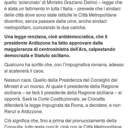
quello ‘scienziato’ di Ministro Graziano Delrio) – legge che
è stata un fallimento in tutta l’Italia – prevede che i sindaci
delle città dove sono state istituite le Città Metropolitane
diventino, senza passare dalle urne, anche sindaci
metropolitani, cumulando le due cariche.
Una legge renziana, cioè antidemocratica, che il
presidente Ardizzone ha fatto approvare dalla
maggioranza di centrosinistra dell’Ars, calpestando
democrazia e Statuto siciliano.
Qualcuno ha scritto che, con l’impugnativa romana, adesso
si scatenerà il caos.
Nessun caos. Quello della Presidenza del Consiglio dei
Ministri è un ricorso. Al quale il presidente della Regione
siciliana – se farà il presidente della Regione siciliana – si
opporrà. Sarà la Corte Costituzionale, se Crocetta
difenderà la legge impugnata da Roma, a decidere, e non
Renzi e Ardizzone.
Ciò significa che, fino a prima del pronunciamento della
Consulta, tutto resta com’è: cioè con le Città Metropolitane