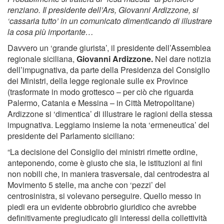
renziano. Il presidente dell’Ars, Giovanni Ardizzone, si
‘cassaria tutto’ in un comunicato dimenticando di illustrare
la cosa più importante…
Davvero un ‘grande giurista’, il presidente dell’Assemblea
regionale siciliana,
Giovanni Ardizzone.
Nel dare notizia
dell’impugnativa, da parte della Presidenza del Consiglio
dei Ministri, della legge regionale sulle ex Province
(trasformate in modo grottesco – per ciò che riguarda
Palermo, Catania e Messina – in Città Metropolitane)
Ardizzone si ‘dimentica’ di illustrare le ragioni della stessa
impugnativa. Leggiamo insieme la nota ‘ermeneutica’ del
presidente del Parlamento siciliano:
“La decisione del Consiglio dei ministri rimette ordine,
anteponendo, come è giusto che sia, le istituzioni ai fini
non nobili che, in maniera trasversale, dal centrodestra al
Movimento 5 stelle, ma anche con ‘pezzi’ del
centrosinistra, si volevano perseguire. Quello messo in
piedi era un evidente obbrobrio giuridico che avrebbe
definitivamente pregiudicato gli interessi della collettività