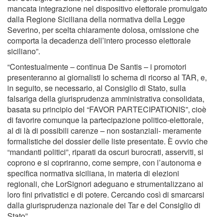
mancata integrazione nel dispositivo elettorale promulgato
dalla Regione Siciliana della normativa della Legge
Severino, per scelta chiaramente dolosa, omissione che
comporta la decadenza dell’intero processo elettorale
siciliano”.
“Contestualmente – continua De Santis – i promotori
presenteranno ai giornalisti lo schema di ricorso al TAR, e,
in seguito, se necessario, al Consiglio di Stato, sulla
falsariga della giurisprudenza amministrativa consolidata,
basata su principio del “FAVOR PARTECIPATIONIS”, cioè
di favorire comunque la partecipazione politico-elettorale,
al di là di possibili carenze – non sostanziali- meramente
formalistiche del dossier delle liste presentate. È ovvio che
“mandanti politici”, riparati da oscuri burocrati, asserviti, si
coprono e si copriranno, come sempre, con l’autonoma e
specifica normativa siciliana, in materia di elezioni
regionali, che LorSignori adeguano e strumentalizzano ai
loro fini privatistici e di potere. Cercando così di smarcarsi
dalla giurisprudenza nazionale dei Tar e del Consiglio di
Stato”.