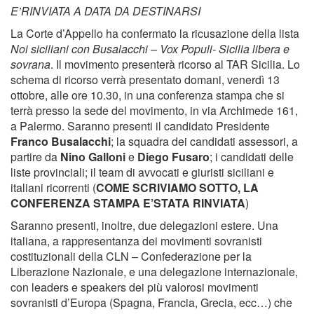
E’RINVIATA A DATA DA DESTINARSI
La Corte d’Appello ha confermato la ricusazione della lista
Noi siciliani con Busalacchi – Vox Populi- Sicilia libera e
sovrana
. Il movimento presenterà ricorso al TAR Sicilia. Lo
schema di ricorso verrà presentato domani, venerdì 13
ottobre, alle ore 10.30, in una conferenza stampa che si
terrà presso la sede del movimento, in via Archimede 161,
a Palermo. Saranno presenti il candidato Presidente
Franco Busalacchi
; la squadra dei candidati assessori, a
partire da
Nino Galloni
e
Diego Fusaro
; i candidati delle
liste provinciali; il team di avvocati e giuristi siciliani e
italiani ricorrenti (
COME SCRIVIAMO SOTTO, LA
CONFERENZA STAMPA E’STATA RINVIATA
)
Saranno presenti, inoltre, due delegazioni estere. Una
italiana, a rappresentanza dei movimenti sovranisti
costituzionali della CLN – Confederazione per la
Liberazione Nazionale, e una delegazione internazionale,
con leaders e speakers dei più valorosi movimenti
sovranisti d’Europa (Spagna, Francia, Grecia, ecc…) che