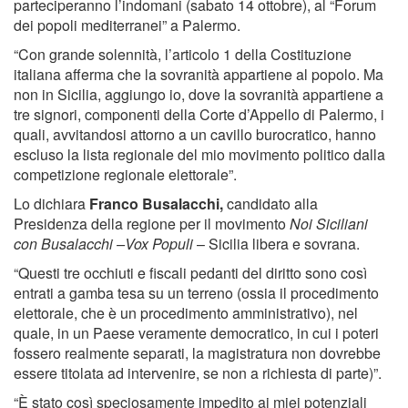
parteciperanno l’indomani (sabato 14 ottobre), al “Forum
dei popoli mediterranei” a Palermo.
“Con grande solennità, l’articolo 1 della Costituzione
italiana afferma che la sovranità appartiene al popolo. Ma
non in Sicilia, aggiungo io, dove la sovranità appartiene a
tre signori, componenti della Corte d’Appello di Palermo, i
quali, avvitandosi attorno a un cavillo burocratico, hanno
escluso la lista regionale del mio movimento politico dalla
competizione regionale elettorale”.
Lo dichiara
Franco Busalacchi,
candidato alla
Presidenza della regione per il movimento
Noi Siciliani
con Busalacchi –Vox Populi
– Sicilia libera e sovrana.
“Questi tre occhiuti e fiscali pedanti del diritto sono così
entrati a gamba tesa su un terreno (ossia il procedimento
elettorale, che è un procedimento amministrativo), nel
quale, in un Paese veramente democratico, in cui i poteri
fossero realmente separati, la magistratura non dovrebbe
essere titolata ad intervenire, se non a richiesta di parte)”.
“È stato così speciosamente impedito ai miei potenziali