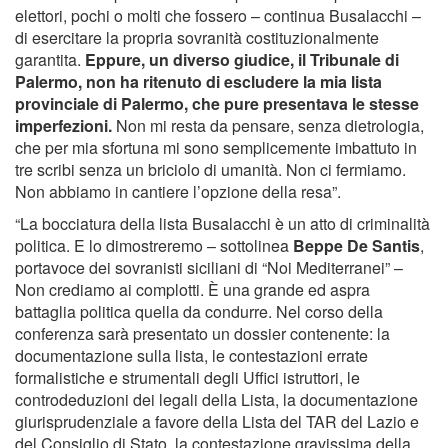
elettori, pochi o molti che fossero – continua Busalacchi –
di esercitare la propria sovranità costituzionalmente
garantita.
Eppure, un diverso giudice, il Tribunale di
Palermo, non ha ritenuto di escludere la mia lista
provinciale di Palermo, che pure presentava le stesse
imperfezioni.
Non mi resta da pensare, senza dietrologia,
che per mia sfortuna mi sono semplicemente imbattuto in
tre scribi senza un briciolo di umanità. Non ci fermiamo.
Non abbiamo in cantiere l’opzione della resa”.
“La bocciatura della lista Busalacchi è un atto di criminalità
politica. E lo dimostreremo – sottolinea
Beppe De Santis
,
portavoce dei sovranisti siciliani di “Noi Mediterranei” –
Non crediamo ai complotti. È una grande ed aspra
battaglia politica quella da condurre. Nel corso della
conferenza sarà presentato un dossier contenente: la
documentazione sulla lista, le contestazioni errate
formalistiche e strumentali degli Uffici istruttori, le
controdeduzioni dei legali della Lista, la documentazione
giurisprudenziale a favore della Lista del TAR del Lazio e
del Consiglio di Stato, la contestazione gravissima della