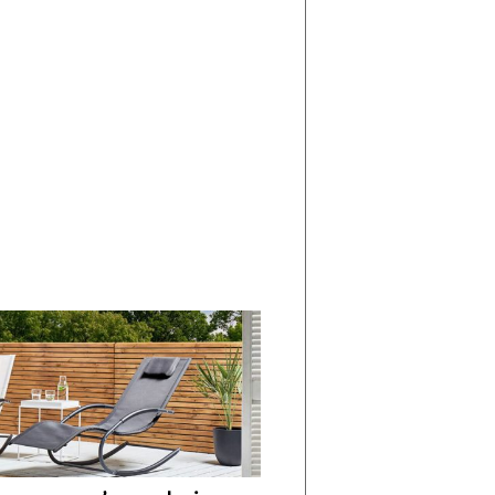
di
I
Nuovi
Vespri