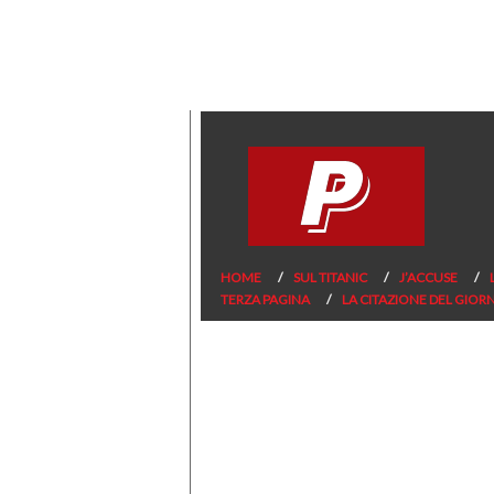
HOME
SUL TITANIC
J’ACCUSE
TERZA PAGINA
LA CITAZIONE DEL GIOR