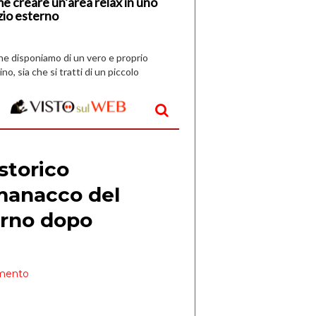
e creare un’area relax in uno
zio esterno
che disponiamo di un vero e proprio
ino, sia che si tratti di un piccolo
o all’aperto, l’idea è […]