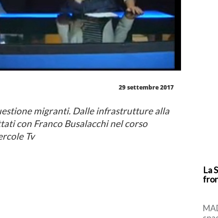
29 settembre 2017
estione migranti. Dalle infrastrutture alla
ttati con Franco Busalacchi nel corso
ercole Tv
La S
fron
MAD
spa