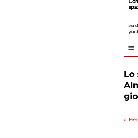
Com
spa
Sia 
giard
spazi