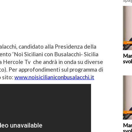
deci
“tem
fron
alacchi, candidato alla Presidenza della
nto ‘Noi Siciliani con Busalacchi- Sicilia
Mar
svol
da Hercole Tv che andrà in onda su diverse
enco). Per approfondimenti sul programma di
 sito:
www.noisicilianiconbusalacchi.it
Mar
svol