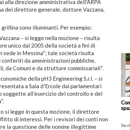
aì alla direzione amministrativa dell’ARPA
mina del direttore generale, dottore Vazzana,
grillina sono illuminanti. Per esempio:
Vazzana – si legge nella mozione – risulta
re unico dal 2005 della società a fini di
 sede in Messina”; tale società risulta
i conferiti da amministrazioni pubbliche,
li, da Comuni e da strutture commissariali”.
economiche della pH3 Engineering S.r.l. – si
esentata a Sala d’Ercole dai parlamentari
 soggette all’esercizio del controllo e del
”.
Com
spa
 si legge in questa mozione, il direttore
itto di interessi. Per i revisori dei conti non
Sia 
re la questione delle nomine illegittime