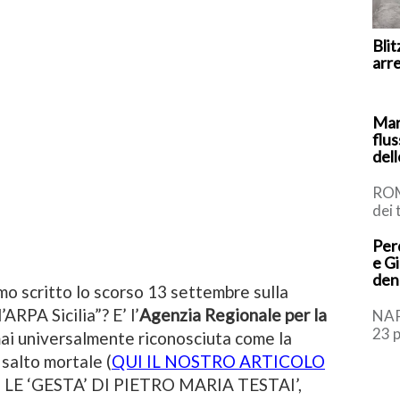
Blit
arr
Mar
flus
del
ROM
dei 
si u
Perq
lavo
e Gi
den
mo scritto lo scorso 13 settembre sulla
ARPA Sicilia”? E’ l’
Agenzia Regionale per la
NAP
23 
ai universalmente riconosciuta come la
quan
salto mortale (
QUI IL NOSTRO ARTICOLO
sequ
 ‘GESTA’ DI PIETRO MARIA TESTAI’,