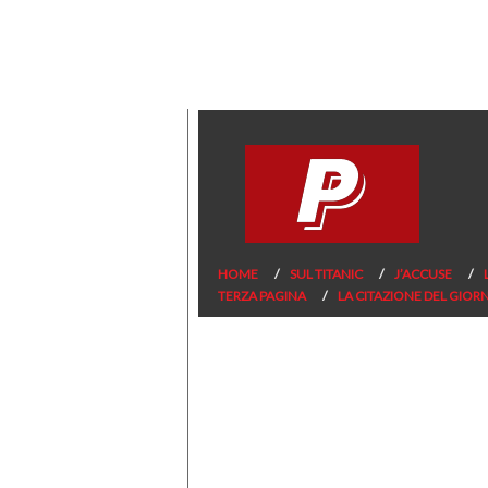
HOME
SUL TITANIC
J’ACCUSE
TERZA PAGINA
LA CITAZIONE DEL GIOR