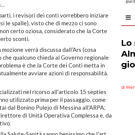
giard
a…
spazi
rti, i revisori dei conti vorrebbero iniziare
si le spalle), visto che di mezzo ci sono
non certo oziosa, considerato che la Corte
certo sconti.
la mozione verrà discussa dall’Ars (cosa
o che qualcuno chieda al Governo regionale
 problema è che la Corte dei Conti metta in
tualmente avviare azioni di responsabilità.
alizzati nel ricorso all’articolo 15 septies
anno utilizzato prima per il passaggio, come
taì dal Bonino Pulejo di Messina all’ARPA;
direttore di Unità Operativa Complessa e, da
tivo.
alla Salute-Sanità sanno benissimo che l’art.