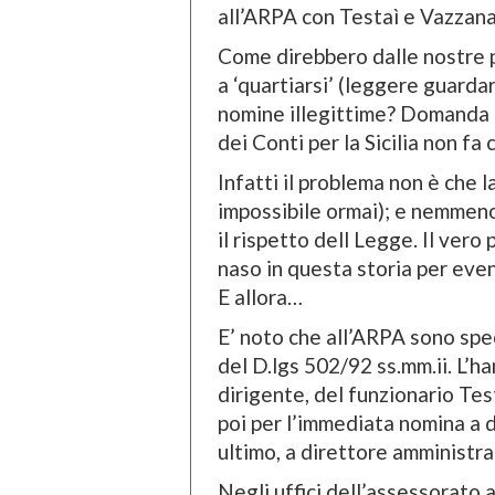
all’ARPA con Testaì e Vazzan
Come direbbero dalle nostre pa
a ‘quartiarsi’ (leggere guardar
nomine illegittime? Domanda 
dei Conti per la Sicilia non fa 
Infatti il problema non è che 
impossibile ormai); e nemmen
il rispetto dell Legge. Il vero
naso in questa storia per even
E allora…
E’ noto che all’ARPA sono speci
del D.lgs 502/92 ss.mm.ii. L’h
dirigente, del funzionario Tes
poi per l’immediata nomina a 
ultimo, a direttore amministra
Negli uffici dell’assessorato 