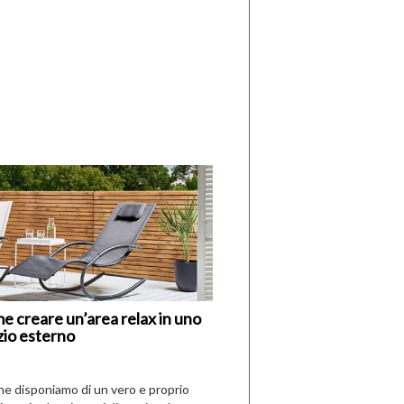
di
I
Nuovi
Vespri
e creare un’area relax in uno
zio esterno
che disponiamo di un vero e proprio