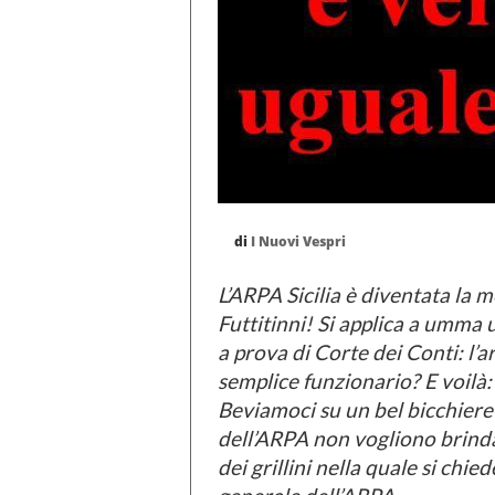
di
I Nuovi Vespri
L’ARPA Sicilia è diventata la m
Futtitinni! Si applica a umma
a prova di Corte dei Conti: l’a
semplice funzionario? E voilà: 
Beviamoci su un bel bicchiere 
dell’ARPA non vogliono brinda
dei grillini nella quale si chi