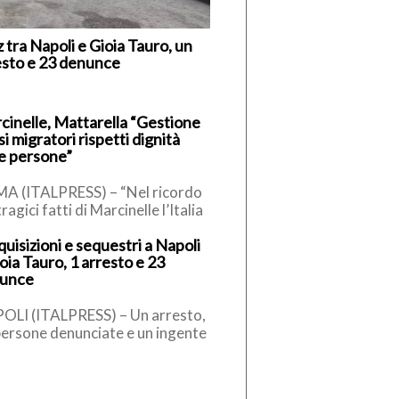
z tra Napoli e Gioia Tauro, un
esto e 23 denunce
cinelle, Mattarella “Gestione
si migratori rispetti dignità
le persone”
A (ITALPRESS) – “Nel ricordo
tragici fatti di Marcinelle l’Italia
nisce nel fare memoria dei
uisizioni e sequestri a Napoli
ratori nostri concittadini […]
oia Tauro, 1 arresto e 23
unce
OLI (ITALPRESS) – Un arresto,
persone denunciate e un ingente
titativo di materiale
estrato, tra armi e rame. E’ […]