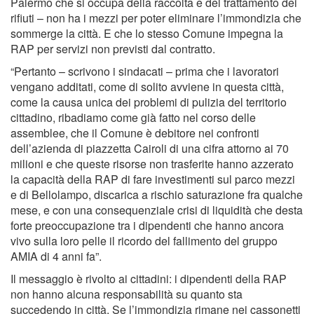
Palermo che si occupa della raccolta e del trattamento dei
rifiuti – non ha i mezzi per poter eliminare l’immondizia che
sommerge la città. E che lo stesso Comune impegna la
RAP per servizi non previsti dal contratto.
“Pertanto – scrivono i sindacati – prima che i lavoratori
vengano additati, come di solito avviene in questa città,
come la causa unica dei problemi di pulizia del territorio
cittadino, ribadiamo come già fatto nel corso delle
assemblee, che il Comune è debitore nei confronti
dell’azienda di piazzetta Cairoli di una cifra attorno ai 70
milioni e che queste risorse non trasferite hanno azzerato
la capacità della RAP di fare investimenti sul parco mezzi
e di Bellolampo, discarica a rischio saturazione fra qualche
mese, e con una consequenziale crisi di liquidità che desta
forte preoccupazione tra i dipendenti che hanno ancora
vivo sulla loro pelle il ricordo del fallimento del gruppo
AMIA di 4 anni fa”.
Il messaggio è rivolto ai cittadini: i dipendenti della RAP
non hanno alcuna responsabilità su quanto sta
succedendo in città. Se l’immondizia rimane nei cassonetti