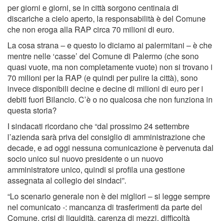
per giorni e giorni, se in città sorgono centinaia di
discariche a cielo aperto, la responsabilità è del Comune
che non eroga alla RAP circa 70 milioni di euro.
La cosa strana – e questo lo diciamo ai palermitani – è che
mentre nelle ‘casse’ del Comune di Palermo (che sono
quasi vuote, ma non completamente vuote) non si trovano i
70 milioni per la RAP (e quindi per pulire la città), sono
invece disponibili decine e decine di milioni di euro per i
debiti fuori Bilancio. C’è o no qualcosa che non funziona in
questa storia?
I sindacati ricordano che “dal prossimo 24 settembre
l’azienda sarà priva del consiglio di amministrazione che
decade, e ad oggi nessuna comunicazione è pervenuta dal
socio unico sul nuovo presidente o un nuovo
amministratore unico, quindi si profila una gestione
assegnata al collegio dei sindaci”.
“Lo scenario generale non è dei migliori – si legge sempre
nel comunicato -: mancanza di trasferimenti da parte del
Comune, crisi di liquidità, carenza di mezzi, difficoltà