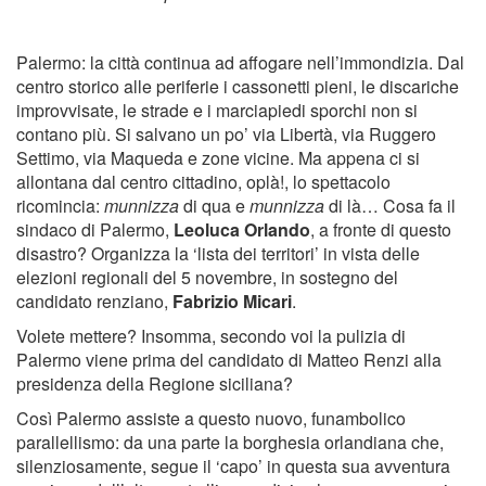
Palermo: la città continua ad affogare nell’immondizia. Dal
centro storico alle periferie i cassonetti pieni, le discariche
improvvisate, le strade e i marciapiedi sporchi non si
contano più. Si salvano un po’ via Libertà, via Ruggero
Settimo, via Maqueda e zone vicine. Ma appena ci si
allontana dal centro cittadino, oplà!, lo spettacolo
ricomincia:
munnizza
di qua e
munnizza
di là… Cosa fa il
sindaco di Palermo,
Leoluca Orlando
, a fronte di questo
disastro? Organizza la ‘lista dei territori’ in vista delle
elezioni regionali del 5 novembre, in sostegno del
candidato renziano,
Fabrizio Micari
.
Volete mettere? Insomma, secondo voi la pulizia di
Palermo viene prima del candidato di Matteo Renzi alla
presidenza della Regione siciliana?
Così Palermo assiste a questo nuovo, funambolico
parallellismo: da una parte la borghesia orlandiana che,
silenziosamente, segue il ‘capo’ in questa sua avventura