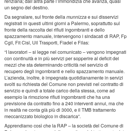
renziana; dall’altra parte l’immondizia che avanza, quasi
un segno del destino.
Da segnalare, sul fronte della
munnizza
e sui
disservizi
registrati in questi ultimi giorni a Palermo, soprattutto sul
fronte della raccolta dei rifiuti ingombranti e dello
spazzamento manuale, intervengono i sindacati di RAP, Fp
Cgil, Fit Cisl, Uil Trasporti, Fiadel e Filas:
“I lavoratori – si legge nel comunicato – vengono impegnati
con continuità e in più servizi per sopperire al deficit dei
mezzi che sta determinando criticità nel servizio di
recupero degli ingombranti e nello spazzamento manuale.
L’azienda, inoltre, è impegnata quotidianamente in servizi
svolti su richiesta del Comune non previsti nel contratto di
servizio e quindi a totale carico della stessa, come ad
esempio la rimozione rifiuti ingombranti che ha una
previsione da contratto fino a 240 interventi annui, ma che
in realtà ne conta già più di 3000, e il TMB trattamento
meccanizzato biologico in discarica”.
Apprendiamo così che la RAP – la società del Comune di