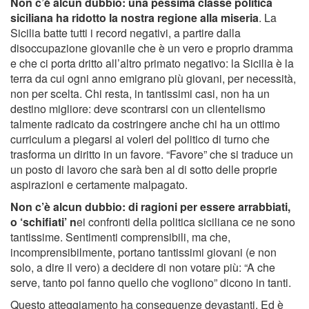
Non c’è alcun dubbio: una pessima classe politica
siciliana ha ridotto la nostra regione alla miseria
. La
Sicilia batte tutti i record negativi, a partire dalla
disoccupazione giovanile che è un vero e proprio dramma
e che ci porta dritto all’altro primato negativo: la Sicilia è la
terra da cui ogni anno emigrano più giovani, per necessità,
non per scelta. Chi resta, in tantissimi casi, non ha un
destino migliore: deve scontrarsi con un clientelismo
talmente radicato da costringere anche chi ha un ottimo
curriculum a piegarsi ai voleri del politico di turno che
trasforma un diritto in un favore. “Favore” che si traduce un
un posto di lavoro che sarà ben al di sotto delle proprie
aspirazioni e certamente malpagato.
Non c’è alcun dubbio: di ragioni per essere arrabbiati,
o ‘schifiati’ n
ei confronti della politica siciliana ce ne sono
tantissime. Sentimenti comprensibili, ma che,
incomprensibilmente, portano tantissimi giovani (e non
solo, a dire il vero) a decidere di non votare più: “A che
serve, tanto poi fanno quello che vogliono” dicono in tanti.
Questo atteggiamento ha conseguenze devastanti. Ed è