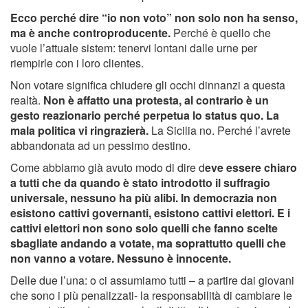
Ecco perché dire “io non voto” non solo non ha senso,
ma è anche controproducente.
Perché è quello che
vuole l’attuale sistem: tenervi lontani dalle urne per
riempirle con i loro clientes.
Non votare significa chiudere gli occhi dinnanzi a questa
realtà.
Non è affatto una protesta, al contrario è un
gesto reazionario perché perpetua lo status quo. La
mala politica vi ringrazierà.
La Sicilia no. Perché l’avrete
abbandonata ad un pessimo destino.
Come abbiamo già avuto modo di dire d
eve essere chiaro
a tutti che da quando è stato introdotto il suffragio
universale, nessuno ha più alibi.
In democrazia non
esistono cattivi governanti, esistono cattivi elettori.
E i
cattivi elettori non sono solo quelli che fanno scelte
sbagliate andando a votate, ma soprattutto quelli che
non vanno a votare. Nessuno è innocente.
Delle due l’una: o ci assumiamo tutti – a partire dai giovani
che sono i più penalizzati- la responsabilità di cambiare le