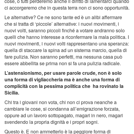
cose, o tutti perderemo anche il diritto di lamentarci quando
ci accorgeremo che in questa terra non ci sono opportunità.
Le alternative? Ce ne sono tante ed è un alibi affermare
che si tratta di ‘piccole’ alternative: i nuovi movimenti, i
nuovi volti, saranno piccoli finché a votare andranno solo
quelli che hanno interesse a riconfermare la mala politica. I
nuovi movimenti, i nuovi volti rappresentano una speranza:
quella di staccare la spina ad un sistema marcio, quella di
fare pulizia. Non saranno perfetti, ma nessuna casa può
essere abbellita se prima non si fa una pulizia radicale.
L’astensionismo, per usare parole crude, non è solo
una forma di vigliaccheria ma è anche una forma di
complicità con la pessima politica che ha rovinato la
Sicilia.
Chi tra i giovani non vota, chi non ci prova neanche a
cambiare le cose, si condanna all’emigrazione forzata,
oppure ad un lavoro sottopagato, magari in nero, magari
svendendo la propria dignità e i propri sogni.
Questo è. E non ammetterlo è la peggiore forma di