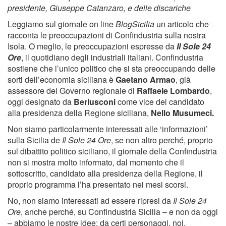
presidente, Giuseppe Catanzaro, e delle discariche
Leggiamo sul giornale on line
BlogSicilia
un articolo che
racconta le preoccupazioni di Confindustria sulla nostra
Isola. O meglio, le preoccupazioni espresse da
Il Sole 24
Ore
, il quotidiano degli industriali italiani. Confindustria
sostiene che l’unico politico che si sta preoccupando delle
sorti dell’economia siciliana è
Gaetano Armao
, già
assessore del Governo regionale di
Raffaele Lombardo
,
oggi designato da
Berlusconi
come vice del candidato
alla presidenza della Regione siciliana,
Nello Musumeci.
Non siamo particolarmente interessati alle ‘informazioni’
sulla Sicilia de
Il Sole 24 Ore
, se non altro perché, proprio
sul dibattito politico siciliano, il giornale della Confindustria
non si mostra molto informato, dal momento che il
sottoscritto, candidato alla presidenza della Regione, il
proprio programma l’ha presentato nei mesi scorsi.
No, non siamo interessati ad essere ripresi da
Il Sole 24
Ore
, anche perché, su Confindustria Sicilia – e non da oggi
– abbiamo le nostre idee: da certi personaggi, noi,