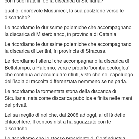
con i suoi fratelli, della discarica di Siciliana?
qual è, onorevole Musumeci, la sua posizione verso le
discariche?
Le ricordiamo le durissime polemiche che accompagnano
la discarica di Misterbianco, in provincia di Catania.
Le ricordiamo le durissime polemiche che accompagnano
la discarica di Lentini, in provincia di Siracusa.
Le ricordiamo i silenzi che accompagnano la discarica di
Bellolampo, a Palermo, vera e proprio ‘bomba ecologica’
che continua ad accumulare rifiuti, visto che nel capoluogo
dell’Isola di raccolta differenziata nemmeno se ne parla.
Le ricordiamo la tormentata storia della discarica di
Siculiana, nata come discarica pubblica e finita nelle mani
dei privati.
Lei sa meglio di noi che, dal 2008 ad oggi, al di là delle
chiacchiere, il centrosinistra ha sguazzato con le
discariche.
Le ricordiamo che lo stesso presidente di Confindustria