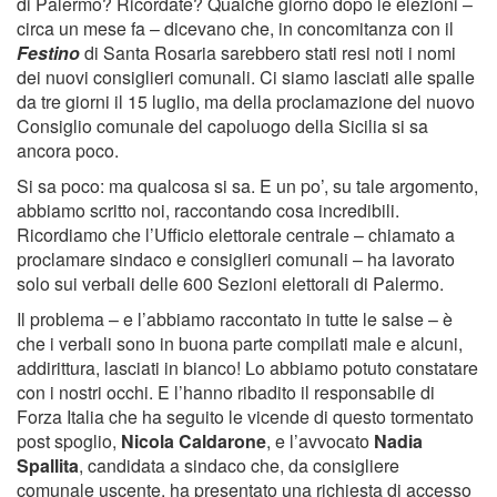
di Palermo? Ricordate? Qualche giorno dopo le elezioni –
circa un mese fa – dicevano che, in concomitanza con il
Festino
di Santa Rosaria sarebbero stati resi noti i nomi
dei nuovi consiglieri comunali. Ci siamo lasciati alle spalle
da tre giorni il 15 luglio, ma della proclamazione del nuovo
Consiglio comunale del capoluogo della Sicilia si sa
ancora poco.
Si sa poco: ma qualcosa si sa. E un po’, su tale argomento,
abbiamo scritto noi, raccontando cosa incredibili.
Ricordiamo che l’Ufficio elettorale centrale – chiamato a
proclamare sindaco e consiglieri comunali – ha lavorato
solo sui verbali delle 600 Sezioni elettorali di Palermo.
Il problema – e l’abbiamo raccontato in tutte le salse – è
che i verbali sono in buona parte compilati male e alcuni,
addirittura, lasciati in bianco! Lo abbiamo potuto constatare
con i nostri occhi. E l’hanno ribadito il responsabile di
Forza Italia che ha seguito le vicende di questo tormentato
post spoglio,
Nicola Caldarone
, e l’avvocato
Nadia
Spallita
, candidata a sindaco che, da consigliere
comunale uscente, ha presentato una richiesta di accesso