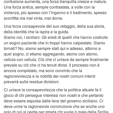
confusione aumenta, una forza tranquilla cresce e matura.
Una forza antica, sempre contrastata, a volte con la
violenza, più spesso con l’inganno e il tradimento, spesso
sconfitta ma mai vinta, mai doma.
Una forza consapevole del suo retaggio, della sua storia,
della identità che la ispira e la guida.
Siamo noi, i siciliani. Gli eredi di quelli che hanno costruito
un sogno paziente che in troppi hanno calpestato. Siamo
tornati? No, siamo sempre stati qui e adesso, attorno a
quel sogno, ci stiamo aggregando, atomo con atomo,
cellula con cellula. Ciò che ci unisce da sempre finalmente
prevale su ciò che ci ha tenuti divisi. Il processo non è
ancora completato, ma sono convinto che la
ragionevolezza e la nobiltà dei nostri comuni intenti
prevarrà sulle residue divisioni.
Ci unisce la consapevolezza che la politica attuale fa il
gioco di chi persegue interessi non nostri e che pertanto
deve essere espulsa dalle leve del governo siciliano. Ci
deve unire la ragionevole convinzione che se anche uno
solo di noi si perde per strada chi vuole il male della Sicilia