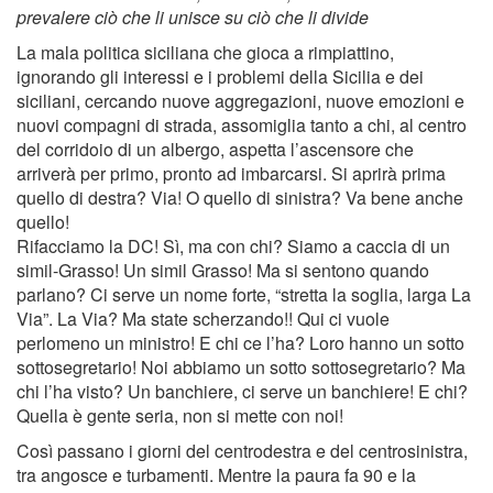
prevalere ciò che li unisce su ciò che li divide
La mala politica siciliana che gioca a rimpiattino,
ignorando gli interessi e i problemi della Sicilia e dei
siciliani, cercando nuove aggregazioni, nuove emozioni e
nuovi compagni di strada, assomiglia tanto a chi, al centro
del corridoio di un albergo, aspetta l’ascensore che
arriverà per primo, pronto ad imbarcarsi. Si aprirà prima
quello di destra? Via! O quello di sinistra? Va bene anche
quello!
Rifacciamo la DC! Sì, ma con chi? Siamo a caccia di un
simil-Grasso! Un simil Grasso! Ma si sentono quando
parlano? Ci serve un nome forte, “stretta la soglia, larga La
Via”. La Via? Ma state scherzando!! Qui ci vuole
perlomeno un ministro! E chi ce l’ha? Loro hanno un sotto
sottosegretario! Noi abbiamo un sotto sottosegretario? Ma
chi l’ha visto? Un banchiere, ci serve un banchiere! E chi?
Quella è gente seria, non si mette con noi!
Così passano i giorni del centrodestra e del centrosinistra,
tra angosce e turbamenti. Mentre la paura fa 90 e la