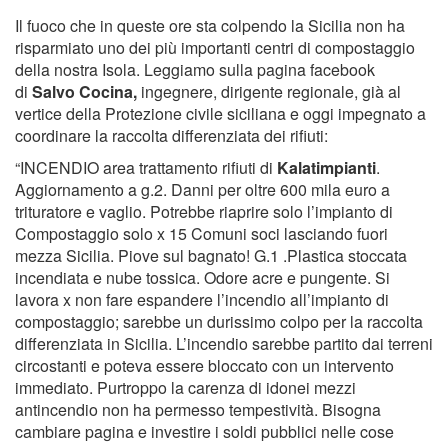
Il fuoco che in queste ore sta colpendo la Sicilia non ha
risparmiato uno dei più importanti centri di compostaggio
della nostra Isola. Leggiamo sulla pagina facebook
di
Salvo Cocina,
ingegnere, dirigente regionale, già al
vertice della Protezione civile siciliana e oggi impegnato a
coordinare la raccolta differenziata dei rifiuti:
“INCENDIO area trattamento rifiuti di
Kalatimpianti
.
Aggiornamento a g.2. Danni per oltre 600 mila euro a
trituratore e vaglio. Potrebbe riaprire solo l’impianto di
Compostaggio solo x 15 Comuni soci lasciando fuori
mezza Sicilia. Piove sul bagnato! G.1 .Plastica stoccata
incendiata e nube tossica. Odore acre e pungente. Si
lavora x non fare espandere l’incendio all’impianto di
compostaggio; sarebbe un durissimo colpo per la raccolta
differenziata in Sicilia. L’incendio sarebbe partito dai terreni
circostanti e poteva essere bloccato con un intervento
immediato. Purtroppo la carenza di idonei mezzi
antincendio non ha permesso tempestività. Bisogna
cambiare pagina e investire i soldi pubblici nelle cose