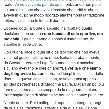
reato.
Ve ne avevamo parlato qua,
ironizzando non poco
su una decisione che aveva lasciato sbalorditi e che ci
aveva in qualche modo riportato alla memoria la tradizione
letteraria siciliana in tema di donne.
Ebbene, oggi, la Corte d’appello, ha ribaltato quella
decisione: non era una
una toccata di culo sportiva, era
molestia.
I giudici hanno disposto il risarcimento, da
stabilire in sede civile.
Con buona pace di quel giudice giocoso che non aveva
visto nel gesto malizia, né reato. Ispirato, probabilmente,
da Giovanni Verga e Luigi Capuana che sul maschio
siciliano avevano le idee chiare:
“La verità è che siamo
degli ingravida balconi”.
Erano i tempi in cui il mito della
donna, in questo caso siciliana, restava quasi appeso
all’idea petrarchesca di Madonna Laura. Magari un po’ più
formosa e formata: ma sempre da immaginare, lontano
mille miglia l’idea di sfiorarla se non con il soave pensiero.
Niente da fare. Per i colleghi d’appello il palpeggio, lungi
da qualsiasi tradizione letteraria e da qualsiasi visione