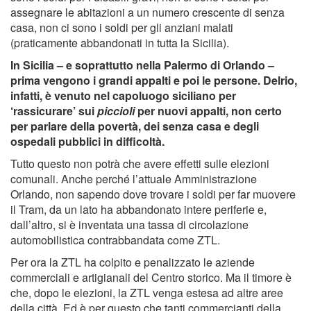
assegnare le abitazioni a un numero crescente di senza
casa, non ci sono i soldi per gli anziani malati
(praticamente abbandonati in tutta la Sicilia).
In Sicilia – e soprattutto nella Palermo di Orlando –
prima vengono i grandi appalti e poi le persone. Delrio,
infatti, è venuto nel capoluogo siciliano per
‘rassicurare’ sui
piccioli
per nuovi appalti, non certo
per parlare della povertà, dei senza casa e degli
ospedali pubblici in difficoltà.
Tutto questo non potrà che avere effetti sulle elezioni
comunali. Anche perché l’attuale Amministrazione
Orlando, non sapendo dove trovare i soldi per far muovere
il Tram, da un lato ha abbandonato intere periferie e,
dall’altro, si è inventata una tassa di circolazione
automobilistica contrabbandata come ZTL.
Per ora la ZTL ha colpito e penalizzato le aziende
commerciali e artigianali del Centro storico. Ma il timore è
che, dopo le elezioni, la ZTL venga estesa ad altre aree
della città. Ed è per questo che tanti commercianti della