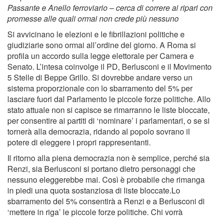
Passante e Anello ferroviario – cerca di correre ai ripari con
promesse alle quali ormai non crede più nessuno
Si avvicinano le elezioni e le fibrillazioni politiche e
giudiziarie sono ormai all’ordine del giorno. A Roma si
profila un accordo sulla legge elettorale per Camera e
Senato. L’intesa coinvolge il PD, Berlusconi e il Movimento
5 Stelle di Beppe Grillo. Si dovrebbe andare verso un
sistema proporzionale con lo sbarramento del 5% per
lasciare fuori dal Parlamento le piccole forze politiche. Allo
stato attuale non si capisce se rimarranno le liste bloccate,
per consentire ai partiti di ‘nominare’ i parlamentari, o se si
tornerà alla democrazia, ridando al popolo sovrano il
potere di eleggere i propri rappresentanti.
Il ritorno alla piena democrazia non è semplice, perché sia
Renzi, sia Berlusconi si portano dietro personaggi che
nessuno eleggerebbe mai. Così è probabile che rimanga
in piedi una quota sostanziosa di liste bloccate.Lo
sbarramento del 5% consentirà a Renzi e a Berlusconi di
‘mettere in riga’ le piccole forze politiche. Chi vorrà