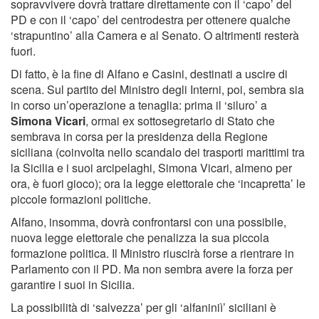
sopravvivere dovrà trattare direttamente con il ‘capo’ del
PD e con il ‘capo’ del centrodestra per ottenere qualche
‘strapuntino’ alla Camera e al Senato. O altrimenti resterà
fuori.
Di fatto, è la fine di Alfano e Casini, destinati a uscire di
scena. Sul partito del Ministro degli Interni, poi, sembra sia
in corso un’operazione a tenaglia: prima il ‘siluro’ a
Simona Vicari
, ormai ex sottosegretario di Stato che
sembrava in corsa per la presidenza della Regione
siciliana (coinvolta nello scandalo dei trasporti marittimi tra
la Sicilia e i suoi arcipelaghi, Simona Vicari, almeno per
ora, è fuori gioco); ora la legge elettorale che ‘incapretta’ le
piccole formazioni politiche.
Alfano, insomma, dovrà confrontarsi con una possibile,
nuova legge elettorale che penalizza la sua piccola
formazione politica. Il Ministro riuscirà forse a rientrare in
Parlamento con il PD. Ma non sembra avere la forza per
garantire i suoi in Sicilia.
La possibilità di ‘salvezza’ per gli ‘alfaniniì’ siciliani è