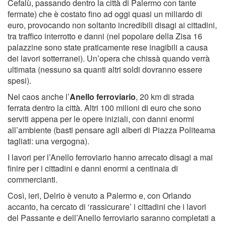
Cefalù, passando dentro la città di Palermo con tante
fermate) che è costato fino ad oggi quasi un miliardo di
euro, provocando non soltanto incredibili disagi ai cittadini,
tra traffico interrotto e danni (nel popolare della Zisa 16
palazzine sono state praticamente rese inagibili a causa
dei lavori sotterranei). Un’opera che chissà quando verrà
ultimata (nessuno sa quanti altri soldi dovranno essere
spesi).
Nel caos anche l’
Anello ferroviario
, 20 km di strada
ferrata dentro la città. Altri 100 milioni di euro che sono
serviti appena per le opere iniziali, con danni enormi
all’ambiente (basti pensare agli alberi di Piazza Politeama
tagliati: una vergogna).
I lavori per l’Anello ferroviario hanno arrecato disagi a mai
finire per i cittadini e danni enormi a centinaia di
commercianti.
Così, ieri, Delrio è venuto a Palermo e, con Orlando
accanto, ha cercato di ‘rassicurare’ i cittadini che i lavori
del Passante e dell’Anello ferroviario saranno completati a