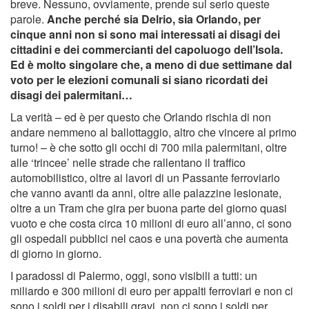
breve. Nessuno, ovviamente, prende sul serio queste
parole.
Anche perché sia Delrio, sia Orlando, per
cinque anni non si sono mai interessati ai disagi dei
cittadini e dei commercianti del capoluogo dell’Isola.
Ed è molto singolare che, a meno di due settimane dal
voto per le elezioni comunali si siano ricordati dei
disagi dei palermitani…
La verità – ed è per questo che Orlando rischia di non
andare nemmeno al ballottaggio, altro che vincere al primo
turno! – è che sotto gli occhi di 700 mila palermitani, oltre
alle ‘trincee’ nelle strade che rallentano il traffico
automobilistico, oltre ai lavori di un Passante ferroviario
che vanno avanti da anni, oltre alle palazzine lesionate,
oltre a un Tram che gira per buona parte del giorno quasi
vuoto e che costa circa 10 milioni di euro all’anno, ci sono
gli ospedali pubblici nel caos e una povertà che aumenta
di giorno in giorno.
I paradossi di Palermo, oggi, sono visibili a tutti: un
miliardo e 300 milioni di euro per appalti ferroviari e non ci
sono i soldi per i disabili gravi, non ci sono i soldi per