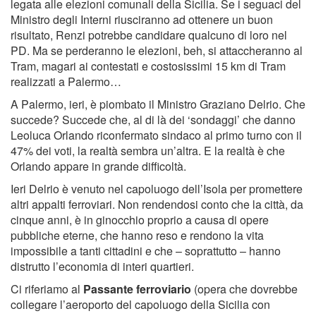
legata alle elezioni comunali della Sicilia. Se i seguaci del
Ministro degli Interni riusciranno ad ottenere un buon
risultato, Renzi potrebbe candidare qualcuno di loro nel
PD. Ma se perderanno le elezioni, beh, si attaccheranno al
Tram, magari ai contestati e costosissimi 15 km di Tram
realizzati a Palermo…
A Palermo, ieri, è piombato il Ministro Graziano Delrio. Che
succede? Succede che, al di là dei ‘sondaggi’ che danno
Leoluca Orlando riconfermato sindaco al primo turno con il
47% dei voti, la realtà sembra un’altra. E la realtà è che
Orlando appare in grande difficoltà.
Ieri Delrio è venuto nel capoluogo dell’Isola per promettere
altri appalti ferroviari. Non rendendosi conto che la città, da
cinque anni, è in ginocchio proprio a causa di opere
pubbliche eterne, che hanno reso e rendono la vita
impossibile a tanti cittadini e che – soprattutto – hanno
distrutto l’economia di interi quartieri.
Ci riferiamo al
Passante ferroviario
(opera che dovrebbe
collegare l’aeroporto del capoluogo della Sicilia con