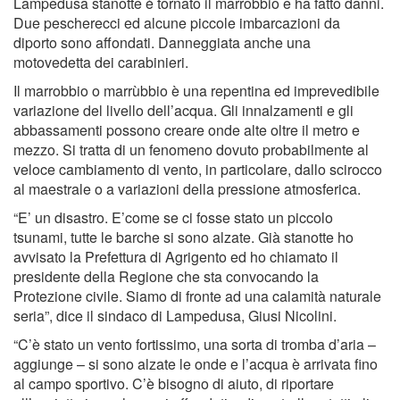
Lampedusa stanotte è tornato il marrobbio e ha fatto danni.
Due pescherecci ed alcune piccole imbarcazioni da
diporto sono affondati. Danneggiata anche una
motovedetta dei carabinieri.
Il marrobbio o marrùbbio è una repentina ed imprevedibile
variazione del livello dell’acqua. Gli innalzamenti e gli
abbassamenti possono creare onde alte oltre il metro e
mezzo. Si tratta di un fenomeno dovuto probabilmente al
veloce cambiamento di vento, in particolare, dallo scirocco
al maestrale o a variazioni della pressione atmosferica.
“E’ un disastro. E’come se ci fosse stato un piccolo
tsunami, tutte le barche si sono alzate. Già stanotte ho
avvisato la Prefettura di Agrigento ed ho chiamato il
presidente della Regione che sta convocando la
Protezione civile. Siamo di fronte ad una calamità naturale
seria”, dice il sindaco di Lampedusa, Giusi Nicolini.
“C’è stato un vento fortissimo, una sorta di tromba d’aria –
aggiunge – si sono alzate le onde e l’acqua è arrivata fino
al campo sportivo. C’è bisogno di aiuto, di riportare