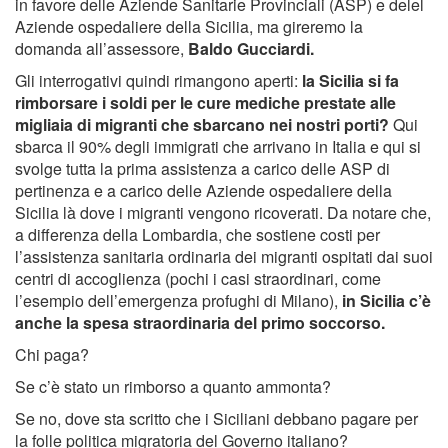
in favore delle Aziende Sanitarie Provinciali (ASP) e delel
Aziende ospedaliere della Sicilia, ma gireremo la
domanda all’assessore,
Baldo Gucciardi.
Gli interrogativi quindi rimangono aperti:
la Sicilia si fa
rimborsare i soldi per le cure mediche prestate alle
migliaia di migranti che sbarcano nei nostri porti?
Qui
sbarca il 90% degli immigrati che arrivano in Italia e qui si
svolge tutta la prima assistenza a carico delle ASP di
pertinenza e a carico delle Aziende ospedaliere della
Sicilia là dove i migranti vengono ricoverati. Da notare che,
a differenza della Lombardia, che sostiene costi per
l’assistenza sanitaria ordinaria dei migranti ospitati dai suoi
centri di accoglienza (pochi i casi straordinari, come
l’esempio dell’emergenza profughi di Milano),
in Sicilia c’è
anche la spesa straordinaria del primo soccorso.
Chi paga?
Se c’è stato un rimborso a quanto ammonta?
Se no, dove sta scritto che i Siciliani debbano pagare per
la folle politica migratoria del Governo italiano?