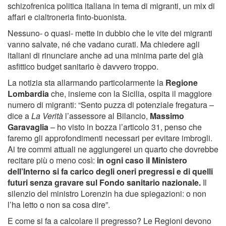
schizofrenica politica italiana in tema di migranti, un mix di
affari e cialtroneria finto-buonista.
Nessuno- o quasi- mette in dubbio che le vite dei migranti
vanno salvate, né che vadano curati. Ma chiedere agli
italiani di rinunciare anche ad una minima parte del già
asfittico budget sanitario è davvero troppo.
La notizia sta allarmando particolarmente la
Regione
Lombardia
che, insieme con la Sicilia, ospita il maggiore
numero di migranti: “Sento puzza di potenziale fregatura –
dice a
La Verità
l’assessore al Bilancio,
Massimo
Garavaglia
– ho visto in bozza l’articolo 31, penso che
faremo gli approfondimenti necessari per evitare imbrogli.
Ai tre commi attuali ne aggiungerei un quarto che dovrebbe
recitare più o meno così:
in ogni caso il Ministero
dell’Interno si fa carico degli oneri pregressi e di quelli
futuri senza gravare sul Fondo sanitario nazionale.
Il
silenzio del ministro Lorenzin ha due spiegazioni: o non
l’ha letto o non sa cosa dire”.
E come si fa a calcolare il pregresso? Le Regioni devono