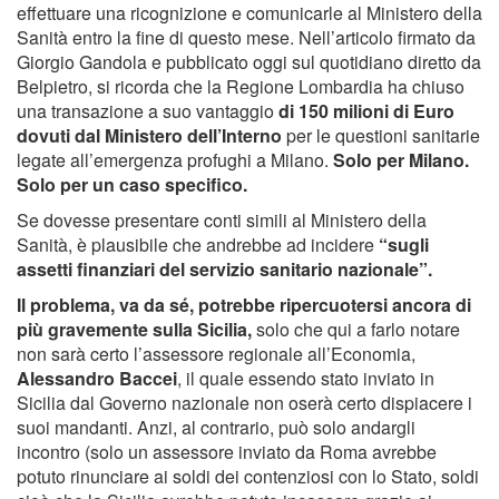
effettuare una ricognizione e comunicarle al Ministero della
Sanità entro la fine di questo mese. Nell’articolo firmato da
Giorgio Gandola e pubblicato oggi sul quotidiano diretto da
Belpietro, si ricorda che la Regione Lombardia ha chiuso
una transazione a suo vantaggio
di 150 milioni di Euro
dovuti dal Ministero dell’Interno
per le questioni sanitarie
legate all’emergenza profughi a Milano.
Solo per Milano.
Solo per un caso specifico.
Se dovesse presentare conti simili al Ministero della
Sanità, è plausibile che andrebbe ad incidere
“sugli
assetti finanziari del servizio sanitario nazionale”.
Il problema, va da sé, potrebbe ripercuotersi ancora di
più gravemente sulla Sicilia,
solo che qui a farlo notare
non sarà certo l’assessore regionale all’Economia,
Alessandro Baccei
, il quale essendo stato inviato in
Sicilia dal Governo nazionale non oserà certo dispiacere i
suoi mandanti. Anzi, al contrario, può solo andargli
incontro (solo un assessore inviato da Roma avrebbe
potuto rinunciare ai soldi dei contenziosi con lo Stato, soldi