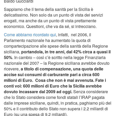
Baldo Gucciardi
Sappiamo che il tema della sanità per la Sicilia è
delicatissimo. Non solo da un punto di vista dei servizi
erogati, ma anche da un punto di vista prettamente
economico. Questioni, che va da sé, si intrecciano.
Come abbiamo ricordato qui
, infatti, nel 2006, il
Parlamento nazionale ha aumentato la quota di
compartecipazione alle spese della sanità della Regione
siciliana,
portandola, in tre anni, dal 42% circa a quasi il
50%
. In cambio – così c’è scritto nella legge Finanziaria
nazionale del 2007 – la Regione siciliana avrebbe dovuto
ricevere,
a titolo di compensazione, una quota delle
accise sui consumi di carburante pari a circa 600
milioni di Euro. Cosa che non è mai avvenuta. Fate i
conti voi: 600 milioni di Euro che la Sicilia avrebbe
dovuto incassare dal 2009 ad oggi.
Senza considerare
che lo Stato considera come fondi statali l’IRAP pagata
dalle imprese siciliane, quindi, in pratica, paghiamo più del
50% e il contributo dello Stato non supera i 2.2 miliardi di
Euro (su una spesa di 9.2 miliardi).