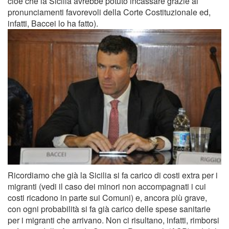
cioè che la Sicilia avrebbe potuto incassare grazie ai
pronunciamenti favorevoli della Corte Costituzionale ed,
infatti, Baccei lo ha fatto).
Ricordiamo che già la Sicilia si fa carico di costi extra per i
migranti (vedi il caso dei minori non accompagnati i cui
costi ricadono in parte sui Comuni) e, ancora più grave,
con ogni probabilità si fa già carico delle spese sanitarie
per i migranti che arrivano. Non ci risultano, infatti, rimborsi