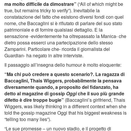
ma molto difficile da dimostrare”
(“All of which might be
true, but remains tricky to verify”). Inevitabile la
constatazione del fatto che esistono diversi fondi con quel
nome, che Baccaglini si è rifiutato di parlare del suo stato
patrimoniale e di fornire qualsiasi dettaglio. E la
sensazione -evidentemente ha oltrepassato la Manica- che
dietro possa esserci una partecipazione dello stesso
Zamparini. Particolare che- ricorda il giornalista del
Guardian- ha negato in altre interviste.
Il passaggio all’insegna dello humour è molto eloquente:
“Ma chi può credere a questo scenario?. La ragazza di
Baccaglini, Thais Wiggers, probabilmente la pensava
diversamente quando, a proposito del fidanzato, ha
detto al magazine di gossip
Oggi
che il suo più grande
difetto è dire troppe bugie”
(Baccaglini’s girlfriend, Thais
Wiggers, was likely thinking in a different context when she
told the gossip magazine Oggi that his biggest weakness is
“telling too many lies”).
“Le sue promesse – un nuovo stadio, e il progetto di