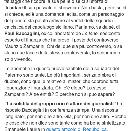
tatuaggi che ricopre la sua pelle o se ci si sforza di
ricordare il suo passato di showman. Non basta, però, se ci
si chiede, ed è una domanda lecita, come un personaggio
del genere sia potuto arrivare ai vertici della squadra
calcistica del capoluogo siciliano. Parliamo, va da sé, di
Paul Baccaglini,
ex collaboratore de
Le Iene,
sedicente
esperto di finanza che ha preso il posto del controverso
Maurizio Zamparini. Chi dei due sia più controverso, o se
siano due facce della stessa controversia, lo scopriremo
solo vivendo.
Le anomalie in questo nuovo capitolo della squadra del
Palermo sono tante. Le più importanti, senza ombra di
dubbio, sono quelle relative ai misteri che coprono tutta
l’operazione finanziaria. Chi c’è dietro? Lo stesso
Zamparini? Altre entità? E perché non si può sapere?
“La solidità del gruppo non è affare dei giornalisti”
ha
risposto Baccaglini in conferenza stampa. Una risposta
‘originale’, per non dire altro. Già, per non dire altro. Perché
le cose che non dice sono tante come ha bene sintetizzato
Emanuele Lauria in
questo articolo di Repubblica.