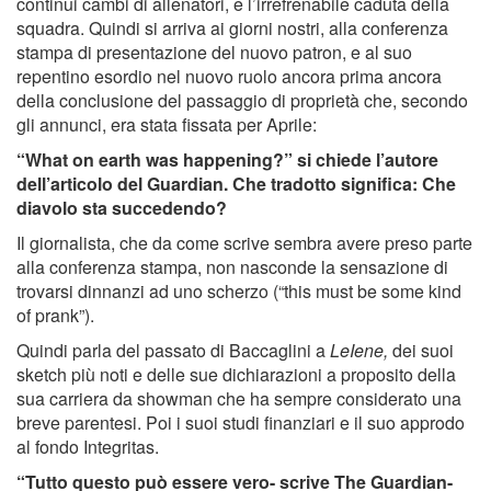
continui cambi di allenatori, e l’irrefrenabile caduta della
squadra. Quindi si arriva ai giorni nostri, alla conferenza
stampa di presentazione del nuovo patron, e al suo
repentino esordio nel nuovo ruolo ancora prima ancora
della conclusione del passaggio di proprietà che, secondo
gli annunci, era stata fissata per Aprile:
“What on earth was happening?” si chiede l’autore
dell’articolo del Guardian. Che tradotto significa: Che
diavolo sta succedendo?
Il giornalista, che da come scrive sembra avere preso parte
alla conferenza stampa, non nasconde la sensazione di
trovarsi dinnanzi ad uno scherzo (“this must be some kind
of prank”).
Quindi parla del passato di Baccaglini a
LeIene,
dei suoi
sketch più noti e delle sue dichiarazioni a proposito della
sua carriera da showman che ha sempre considerato una
breve parentesi. Poi i suoi studi finanziari e il suo approdo
al fondo Integritas.
“Tutto questo può essere vero- scrive The Guardian-