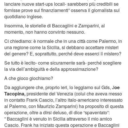
lanciare nuove start-ups locali- sarebbero più credibili se
fornisse prove sui finanziamenti” osserva il giornalista sul
quotidiano inglese.
Insomma, le storielle di Baccaglini e Zamparini, al
momento, non hanno convinto nessuno.
Ci chiediamo: è normale che in una città come Palermo, in
una regione come la Sicilia, si debbano accettare misteri
del genere? E, soprattutto, perché deve esserci il mistero?
Se tutto è lecito- come sicuramente sarà- perché scegliere
la via dell’ambiguità e della approssimazione?
A che gioco giochiamo?
Da aggiungere che, proprio ieri, lo leggiamo sul Gds, J
oe
Tacopina,
presidente del Venezia (colui che aveva messo
in contatto Frank Cascio, l’altro italo-americano interessato
al Palermo, con Maurizio Zamparini) ha proposito di questa
operazione, oltre a dirsi deluso, di dice “spaventato”:
” Baccaglini è venuto in Sicilia attraverso il mio amico
Cascio. Frank ha iniziato questa operazione e Baccaglini