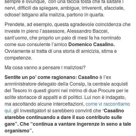
sempre e ovunque, con una faccia tosta che fa saltare i
nervi, difficili da spiegare, ambigue, irriverenti, sfacciate,
odiose! Istigano alla malizia, partono in quarta.
Prendete, ad esempio, questa sgradevole coincidenza che
investe in pieno l’assessore, Alessandro Baccei,
sant’uomo, che proprio un paio di mesi fa ha nominato
come suo consulente l’amico
Domenico Casalino.
Ovviamente si tratta di una storia di amicizia, stima e
competenze.
Ma cosa vanno a pensare i maliziosi?
Sentite un po’ come ragionano: Casalino
è l’ex
amministratore delegato della Consip, la centrale acquisti
del Tesoro in questi giorni nel mirino di due Procure per le
solite storiacce di appalti e di politici. Lui non è indagato,
ma ascoltando alcune intercettazioni,
come vi raccontiamo
qui,
gli investigatori si sarebbero convinti che “
Casalino
starebbe continuando a dare il suo contributo sulle
gare”. Che “continua a vantare ingerenze in seno a tale
organismo”.