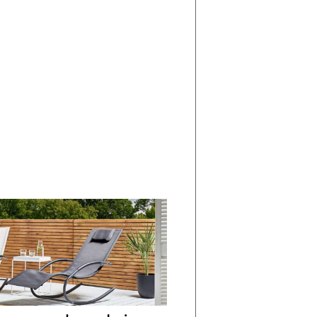
di
I
Nuovi
Vespri