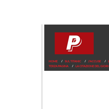
HOME
SUL TITANIC
J’ACCUSE
TERZA PAGINA
LA CITAZIONE DEL GIOR