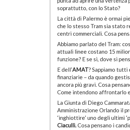
punta ad aprire una vertenza p
soprattutto, con lo Stato?
La città di Palermo è ormai pi
che lo stesso Tram sia stato r
centri commerciali. Cosa pens
Abbiamo parlato del Tram: cos
attuali linee costano 15 milio
funzione? E se sì, dove si pens
E dell’
AMAT
? Sappiamo tutti 
finanziarie – da quando gestis
ancora più gravi. Cosa pensan
Come intendono affrontarlo e
La Giunta di Diego Cammarata 
Amministrazione Orlando il pr
‘inghiottire’ uno degli ultimi 
Ciaculli.
Cosa pensano i candi