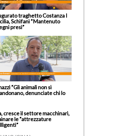
ugurato traghetto Costanza I
icilia, Schifani “Mantenuto
egni presi”
zzi “Gli animali non si
andonano, denunciate chi lo
, cresce il settore macchinari,
ainare le “attrezzature
lligenti”