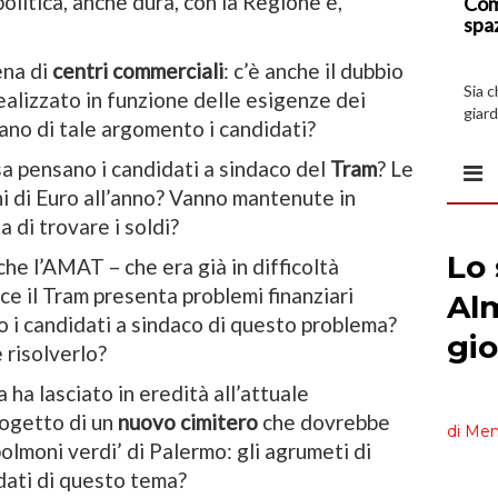
olitica, anche dura, con la Regione e,
Com
spa
ena di
centri commerciali
: c’è anche il dubbio
Sia 
ealizzato in funzione delle esigenze dei
giard
ano di tale argomento i candidati?
spazi
a pensano i candidati a sindaco del
Tram
? Le
ni di Euro all’anno? Vanno mantenute in
a di trovare i soldi?
che l’AMAT – che era già in difficoltà
ce il Tram presenta problemi finanziari
o i candidati a sindaco di questo problema?
 risolverlo?
ha lasciato in eredità all’attuale
ogetto di un
nuovo cimitero
che dovrebbe
‘polmoni verdi’ di Palermo: gli agrumeti di
dati di questo tema?