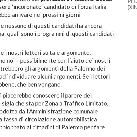
PEC
re ‘incoronato’ candidato di Forza Italia.
(XI
cine
be arrivare nei prossimi giorni.
una 
e nessuno di questi candidati ha ancora
sem
dal
a: quali sono i programmi di questi candidati
 i nostri lettori su tale argomento.
o noi – possibilmente con l’aiuto dei nostri
potrebbero gli argomenti della Palermo dei
d individuare alcuni argomenti. Se i lettori
ebbene, che ben vengano.
i piacerebbe conoscere il parere dei
, sigla che sta per Zona a Traffico Limitato.
rodotta dall’Amministrazione comunale
 tassa di circolazione automobilistica
pioppato ai cittadini di Palermo per fare