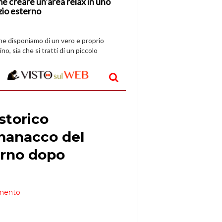
e creare un’area relax in uno
zio esterno
che disponiamo di un vero e proprio
ino, sia che si tratti di un piccolo
o all’aperto, l’idea è […]