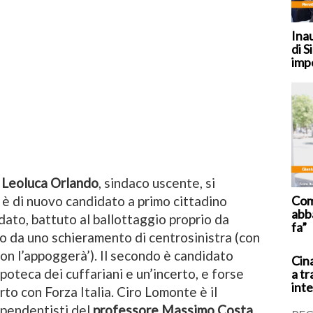
Ina
di S
imp
.
Leoluca Orlando
, sindaco uscente, si
Coma
è di nuovo candidato a primo cittadino
abb
dato, battuto al ballottaggio proprio da
fa”
to da uno schieramento di centrosinistra (con
on l’appoggerà’). Il secondo è candidato
Cina
oteca dei cuffariani e un’incerto, e forse
a tr
inte
rto con Forza Italia. Ciro Lomonte è il
ipendentisti del
professore Massimo Costa
.