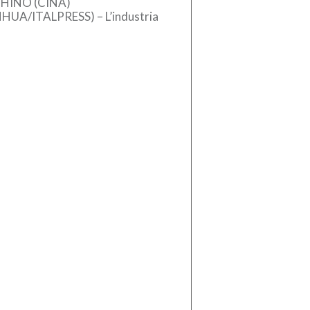
HINO (CINA)
NHUA/ITALPRESS) – L’industria
se dei macchinari ha registrato
crescita stabile nel primo
estre del 2026, sostenuta
l’aumento […]