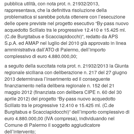
pubblica utilità, con nota prot. n. 21932/2013,
rappresentava, che la definitiva risoluzione della
problematica si sarebbe potuta ottenere con l’esecuzione
delle opere previste nel progetto esecutivo “By-pass nuovo
acquedotto Scillato tra le progressive 12.410 e 15.425 ml.
(C.de Burgitabus e Scacciapidocchi)”, redatto da APS
S.p.A. ed AMAP nel luglio del 2010 già approvato in linea
amministrativa dall’ATO di Palermo, dell’importo
complessivo di euro 4.880.000,00;
a seguito della succitata nota prot. n. 21932/2013 la Giunta
regionale siciliana con deliberazione n. 217 del 27 giugno
2013 determinava l’inserimento ed il conseguente
finanziamento nella delibera regionale n. 152 del 21
maggio 2012 (finanziata con delibera CIPE n. 60 del 30
aprile 2012) del progetto “By-pass nuovo acquedotto
Scillato tra le progressive 12.410 e 15.425 ml. (C.de
Burgitabus e Scacciapidocchi)” dell’importo complessivo di
euro 4.880.000,00 (IVA compresa), individuando nel
Comune di Palermo il soggetto aggiudicatore
dell’intervento;