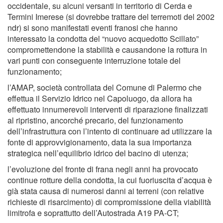
occidentale, su alcuni versanti in territorio di Cerda e
Termini Imerese (si dovrebbe trattare del terremoti del 2002
ndr) si sono manifestati eventi franosi che hanno
interessato la condotta del “nuovo acquedotto Scillato”
compromettendone la stabilità e causandone la rottura in
vari punti con conseguente interruzione totale del
funzionamento;
l’AMAP, società controllata del Comune di Palermo che
effettua il Servizio Idrico nel Capoluogo, da allora ha
effettuato innumerevoli interventi di riparazione finalizzati
al ripristino, ancorché precario, del funzionamento
dell’infrastruttura con l’intento di continuare ad utilizzare la
fonte di approvvigionamento, data la sua importanza
strategica nell’equilibrio idrico del bacino di utenza;
l’evoluzione del fronte di frana negli anni ha provocato
continue rotture della condotta, la cui fuoriuscita d’acqua è
già stata causa di numerosi danni ai terreni (con relative
richieste di risarcimento) di compromissione della viabilità
limitrofa e soprattutto dell’Autostrada A19 PA-CT;