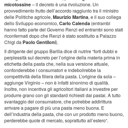
micotossine
– il decreto è una rivoluzione. Un
provvedimento frutto dell’accordo raggiunto tra il ministro
delle Politiche agricole,
Maurizio Martina
, e il suo collega
dello Sviluppo economico,
Carlo Calenda
(entrambi
hanno fatto parte del Governo Renzi ed entrambi sono stati
riconfermati dopo che Renzi è stato sostituito a Palazzo
Chigi da
Paolo Gentiloni
).
Il dirigente del gruppo Barilla dice di nutrire “forti dubbi e
perplessità sul decreto per l’origine della materia prima in
etichetta della pasta che, nella sua versione attuale,
confonderebbe i consumatori e indebolirebbe la
competitività della filiera della pasta. L’origine da sola –
aggiunge Virginio – non è infatti sinonimo di qualità.
Inoltre, non incentiva gli agricoltori italiani a investire per
produrre grano con gli standard richiesti dai pastai. A tutto
svantaggio del consumatore, che potrebbe addirittura
arrivare a pagare di più una pasta meno buona. E
dell’industria della pasta, che con un prodotto meno buono,
perderebbe quote di mercato, soprattutto all’estero”.