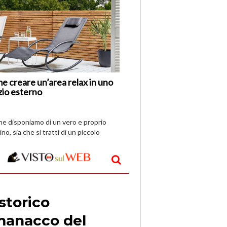
di
I
Nuovi
Vespri
e creare un’area relax in uno
zio esterno
che disponiamo di un vero e proprio
ino, sia che si tratti di un piccolo
o all’aperto, l’idea è […]