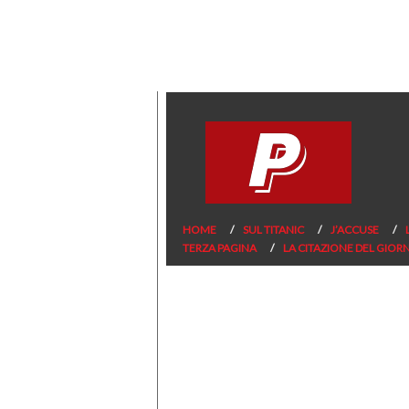
HOME
SUL TITANIC
J’ACCUSE
TERZA PAGINA
LA CITAZIONE DEL GIOR