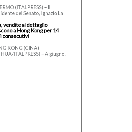
ERMO (ITALPRESS) – Il
idente del Senato, Ignazio La
sa, secondo quanto apprende
, vendite al dettaglio
alpress, ha telefonato al sindaco
scono a Hong Kong per 14
alermo, […]
i consecutivi
NG KONG (CINA)
NHUA/ITALPRESS) – A giugno,
tima provvisoria del valore
lessivo delle vendite al
taglio di Hong Kong […]