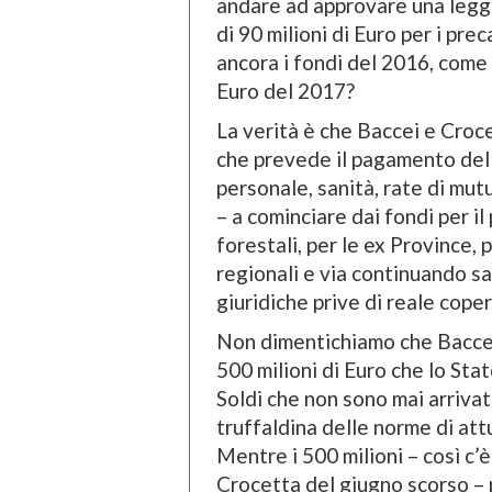
andare ad approvare una legge
di 90 milioni di Euro per i pre
ancora i fondi del 2016, come s
Euro del 2017?
La verità è che Baccei e Croc
che prevede il pagamento dell
personale, sanità, rate di mutu
– a cominciare dai fondi per il
forestali, per le ex Province, 
regionali e via continuando s
giuridiche prive di reale coper
Non dimentichiamo che Baccei,
500 milioni di Euro che lo St
Soldi che non sono mai arrivati
truffaldina delle norme di attu
Mentre i 500 milioni – così c’è
Crocetta del giugno scorso – 