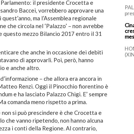
l Parlamento: il presidente Crocetta e
PAL
ssandro Baccei, vorrebbero approvare una
pres
i quest’anno, ma l’Assemblea regionale
Rus
Cina
l’It
one che circola nel ‘Palazzo’ – non avrebbe
cre
di P
e questo mezzo Bilancio 2017 entro il 31
mes
HO
ticare che anche in occasione dei debiti
(XI
iutavano di approvarli. Poi, però, hanno
la s
comp
io e anche altro.
det
d’informazione – che allora era ancora in
Matteo Renzi. Oggi il Pinocchio fiorentino è
endum e ha lasciato Palazzo Chigi. E’ sempre
 Ma comanda meno rispetto a prima.
 non si può prescindere è che Crocetta e
lo che vanno ripetendo, non hanno alcuna
ezza i conti della Regione. Al contrario,