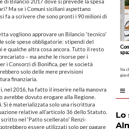
 di Bilancio 2017 dove si prevede la spesa
cari? Ma se i Comuni siciliani aspettano
i fa a scrivere che sono pronti i 90 milioni di
etta vogliono approvare un Bilancio ‘tecnico’
e sole spese obbligatorie: stipendi del
Com
i e qualche altra cosa ancora. Tutto il resto
spa
 precariato – ma anche le risorse per i
per i Consorzi di Bonifica, per le società
Sia 
arebbero solo delle mere previsioni
giard
tura finanziaria.
spazi
 nel 2016, ha fatto il inserire nella manovra
ato avrebbe dovuto erogare alla Regione.
. Si è materializzata solo una riscrittura
azione relative all’articolo 36 dello Statuto.
 scritto nel ‘Patto scellerato’ Renzi-
potrebbero essere utilizzati solo per pagare