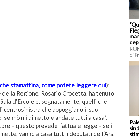
“Qu
Fleg
man
dep
ROM
di F
sui 
Int
Borr
che stamattina, come potete leggere qui
):
te della Regione, Rosario Crocetta, ha tenuto
 Sala d’Ercole e, segnatamente, quelli che
i centrosinistra che appoggiano il suo
, sennò mi dimetto e andate tutti a casa”.
Pal
ore – questo prevede l’attuale legge – se il
sind
mette, vanno a casa tutti i deputati dell’Ars.
sti