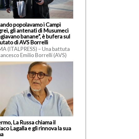
ando popolavamo i Campi
rei, gli antenati di Musumeci
giavano banane”, è bufera sul
utato di AVS Borrelli
A (ITALPRESS) – Una battuta
rancesco Emilio Borrelli (AVS)
siciliani ha innescato polemiche.
ervistato da Radio Cusano,
elli […]
ermo, La Russa chiama il
aco Lagalla e gli rinnova la sua
ma