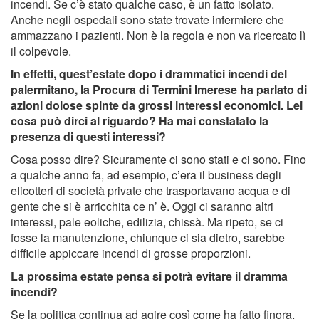
incendi. Se c’è stato qualche caso, è un fatto isolato.
Anche negli ospedali sono state trovate infermiere che
ammazzano i pazienti. Non è la regola e non va ricercato lì
il colpevole.
In effetti, quest’estate dopo i drammatici incendi del
palermitano, la Procura di Termini Imerese ha parlato di
azioni dolose spinte da grossi interessi economici. Lei
cosa può dirci al riguardo? Ha mai constatato la
presenza di questi interessi?
Cosa posso dire? Sicuramente ci sono stati e ci sono. Fino
a qualche anno fa, ad esempio, c’era il business degli
elicotteri di società private che trasportavano acqua e di
gente che si è arricchita ce n’ è. Oggi ci saranno altri
interessi, pale eoliche, edilizia, chissà. Ma ripeto, se ci
fosse la manutenzione, chiunque ci sia dietro, sarebbe
difficile appiccare incendi di grosse proporzioni.
La prossima estate pensa si potrà evitare il dramma
incendi?
Se la politica continua ad agire così come ha fatto finora,