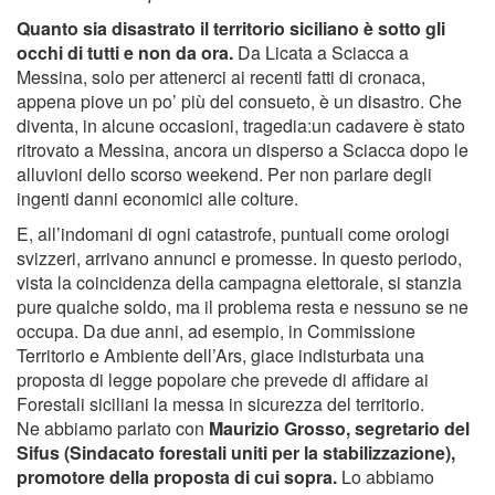
Quanto sia disastrato il territorio siciliano è sotto gli
occhi di tutti e non da ora.
Da Licata a Sciacca a
Messina, solo per attenerci ai recenti fatti di cronaca,
appena piove un po’ più del consueto, è un disastro. Che
diventa, in alcune occasioni, tragedia:un cadavere è stato
ritrovato a Messina, ancora un disperso a Sciacca dopo le
alluvioni dello scorso weekend. Per non parlare degli
ingenti danni economici alle colture.
E, all’indomani di ogni catastrofe, puntuali come orologi
svizzeri, arrivano annunci e promesse. In questo periodo,
vista la coincidenza della campagna elettorale, si stanzia
pure qualche soldo, ma il problema resta e nessuno se ne
occupa. Da due anni, ad esempio, in Commissione
Territorio e Ambiente dell’Ars, giace indisturbata una
proposta di legge popolare che prevede di affidare ai
Forestali siciliani la messa in sicurezza del territorio.
Ne abbiamo parlato con
Maurizio Grosso, segretario del
Sifus (Sindacato forestali uniti per la stabilizzazione),
promotore della proposta di cui sopra.
Lo abbiamo