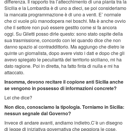
differenza. Il rapporto tra l’attecchimento di una pianta tra la
Sicilia e la Lombardia è di uno a dieci, se poi consideriamo
la mancata programmazione è di uno a venti. E’ normale
che ci vuole più manodopera nei boschi. Ma è anche ovvio
che il settore non può essere gestito come si fa ancora
oggi. Su Giletti posso dirle questo: sono stato ospite della
sua trasmissione, concordo con lei quando dice che non
danno spazio al contraddittorio. Ma aggiungo che dietro le
quinte un giornalista, dopo avere visto i dati e dopo che gli
avevo spiegato le peculiarità del territorio siciliano, mi ha
dato ragione. Poi in diretta, ha fatto finta di nulla e mi ha
attaccato.
Insomma, devono recitare il copione anti Sicilia anche
se vengono in possesso di informazioni concrete?
Lei che dice?
Non dico, conosciamo la tipologia. Torniamo in Sicilia:
nessun segnale dal Governo?
Invece di andare avanti, andiamo indietro.C’è un disegno
di legge di iniziativa governativa che peggiora le cose.