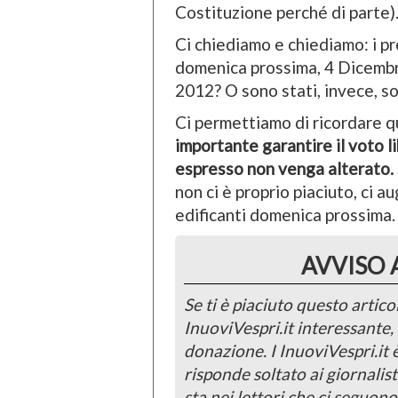
Costituzione perché di parte)
Ci chiediamo e chiediamo: i pr
domenica prossima, 4 Dicembre
2012? O sono stati, invece, sos
Ci permettiamo di ricordare 
importante garantire il voto l
espresso non venga alterato.
non ci è proprio piaciuto, ci 
edificanti domenica prossima.
AVVISO 
Se ti è piaciuto questo articol
InuoviVespri.it interessante
donazione. I InuoviVespri.it
risponde soltato ai giornalist
sta nei lettori che ci seguono