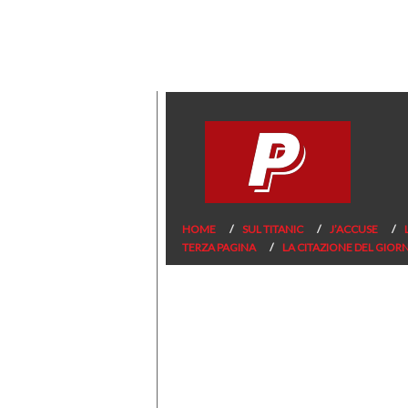
HOME
SUL TITANIC
J’ACCUSE
TERZA PAGINA
LA CITAZIONE DEL GIOR