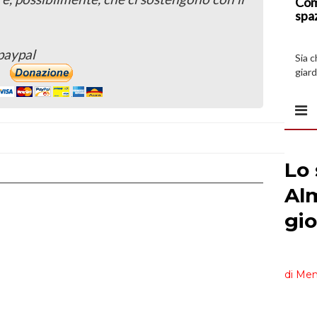
Com
spa
paypal
Sia 
giard
spazi