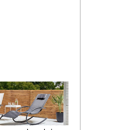
di
I
Nuovi
Vespri