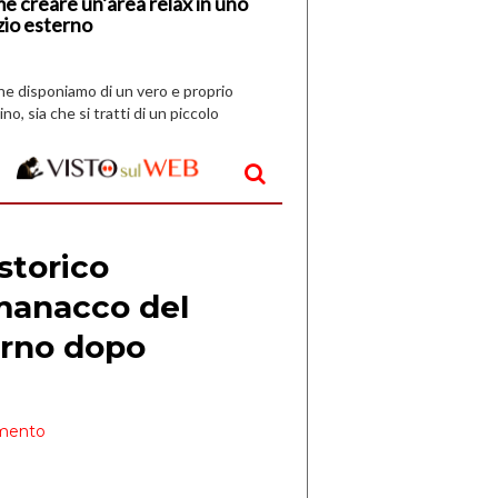
e creare un’area relax in uno
zio esterno
che disponiamo di un vero e proprio
ino, sia che si tratti di un piccolo
o all’aperto, l’idea è […]