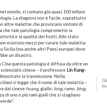
 nel mondo, si contano già quasi 100 milioni
ologia. La diagnosi non è facile, soprattutto
n altre malattie che provocano sintomi di
sa che tale patologia compromette la
ttività e la qualità dei frutti. Allo stato
non esistono mezzi per curare tale malattia:
la Sicilia (ma anche altri Paesi europei dove
ebbe un disastro.
 Cina questa patologia è diffusa da oltre un
 scienziato cinese – il professore
Lin Kung-
dimostrato la trasmissione. Nella
Gl
ciliani si legge che il nome di tale malattia –
Pr
va dal cinese
huang
, giallo;
long
, ramo;
bing
,
a di uno o più rami gialli che si stagliano
verde”.