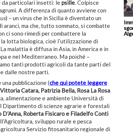
da particolari insetti: le
psille
. Colpisce
i agrumi. A differenza di quanto avviene con
rus
) – un virus che in Sicilia è diventato un
Imm
di aranci, ma che, tutto sommato, si combatte
sgo
on ci sono rimedi per combattere la
Alge
 la lotta biologica, cioè l’utilizzazione di
La malattia è diffusa in Asia, in America e in
opa e nel Mediterraneo. Ma poiché –
iamo tanti prodotti agricoli da tante parti del
e dalle nostre parti.
 una pubblicazione (
che qui potete leggere
Vittoria Catara, Patrizia Bella, Rosa La Rosa
ra, alimentazione e ambiente Università di
 Dipartimento di scienze agrarie e forestali
 D’Anna, Roberta Fisicaro e Filadelfo Conti
l’Agricoltura, sviluppo rurale e pesca
ricoltura Servizio fitosanitario regionale di