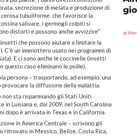
borata, secrezione di melata e produzione di
 cerosa tubuliforme che favorisce la
ssina salivare, i germogli colpiti si
iono distorti e possono anche avvizzire”
insetti che possono aiutare a limitare la
ri. C’è un imenottero usato nei programmi di
iata
). E ci sono anche le coccinelle (insetti
 in questo caso eliminano le psille).
ola persona – trasportando, ad esempio, una
ò provocare la diffusione della malattia.
 non sta risparmiando gli Stati Uniti
 in Luisiana e, dal 2009, nel South Carolina
i dopo è arrivata in Texas e in California.
zione in America Centrale – scrivono gli
to ritrovato in Messico, Belize, Costa Rica,