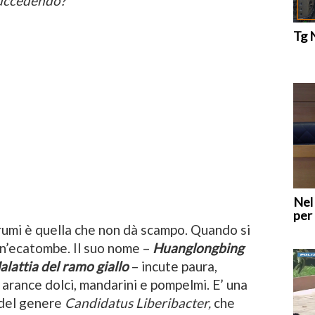
succedendo?
Tg 
Nel
per 
grumi è quella che non dà scampo. Quando si
un’ecatombe. Il suo nome –
Huanglongbing
lattia del ramo giallo
– incute paura,
i arance dolci, mandarini e pompelmi. E’ una
 del genere
Candidatus Liberibacter,
che