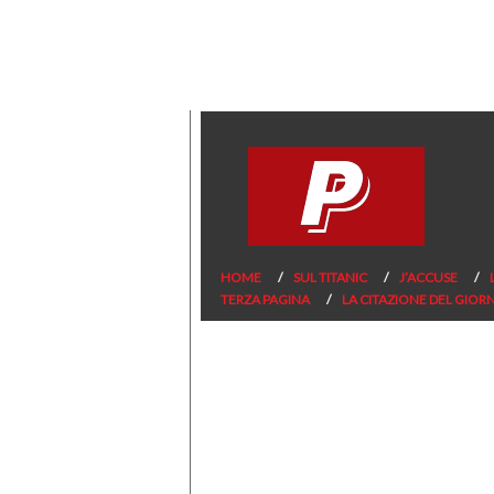
HOME
SUL TITANIC
J’ACCUSE
TERZA PAGINA
LA CITAZIONE DEL GIOR