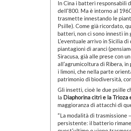
In Cina i batteri responsabili d
dell’800. Ma è intorno al 1960
trasmette innestando le piante
Psille). Come già ricordato, q
batteri, non ci sono innesti in
L’eventuale arrivo in Sicilia 
piantagioni di aranci (pensiamo
Siracusa, già alle prese con u
all’agrumicoltura di Ribera, i
i limoni, che nella parte orien
patrimonio di biodiversità, co
Gli insetti, cioè le due psill
la
Diaphorina citri e la Trioza
maggioranza di attacchi di qu
“La modalità di trasmissione – s
persistente: il batterio rimane
quest’ultimo e viene trasmesso