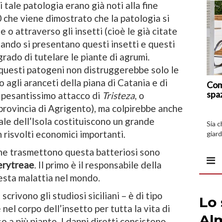
i tale patologia erano già noti alla fine
 che viene dimostrato che la patologia si
 o attraverso gli insetti (cioè le già citate
uando si presentano questi insetti e questi
 grado di tutelare le piante di agrumi.
di questi patogeni non distruggerebbe solo le
 agli aranceti della piana di Catania e di
Com
spa
n pesantissimo attacco di
Tristeza
, o
n provincia di Agrigento), ma colpirebbe anche
tale dell’Isola costituiscono un grande
Sia 
n risvolti economici importanti.
giard
spazi
e che trasmettono questa batteriosi sono
 erytreae
. Il primo è il responsabile della
esta malattia nel mondo.
crivono gli studiosi siciliani – è di tipo
 nel corpo dell’insetto per tutta la vita di
 a più piante. I danni diretti consistono