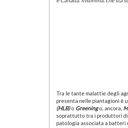
e Canada. Insomma, che sta 
Tra le tante malattie degli a
presenta nelle piantagioni è 
(HLB)
o
Greening
o, ancora,
Ma
soprattutto tra i produttori d
patologia associata a batteri