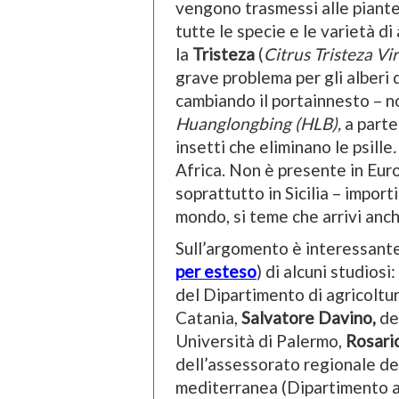
vengono trasmessi alle piante 
tutte le specie e le varietà d
la
Tristeza
(
Citrus Tristeza Vi
grave problema per gli alberi 
cambiando il portainnesto – n
Huanglongbing (HLB),
a parte
insetti che eliminano le psille
.
Africa. Non è presente in Eur
soprattutto in Sicilia – import
mondo, si teme che arrivi anch
Sull’argomento è interessante
per esteso
) di alcuni studiosi:
del Dipartimento di agricoltu
Catania,
Salvatore Davino,
del
Università di Palermo,
Rosario
dell’assessorato regionale del
mediterranea (Dipartimento ag