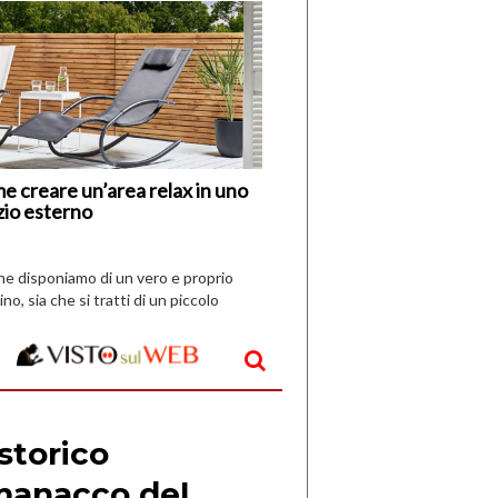
di
I
Nuovi
Vespri
e creare un’area relax in uno
zio esterno
che disponiamo di un vero e proprio
ino, sia che si tratti di un piccolo
o all’aperto, l’idea è […]