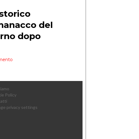
Siamo
ie Policy
atti
ge privacy settings