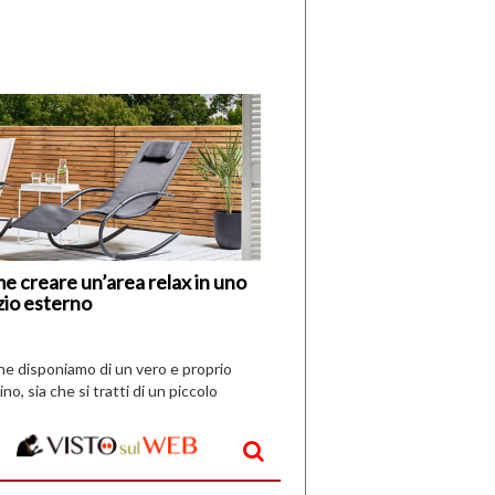
di
I
Nuovi
Vespri
e creare un’area relax in uno
zio esterno
che disponiamo di un vero e proprio
ino, sia che si tratti di un piccolo
o all’aperto, l’idea è […]