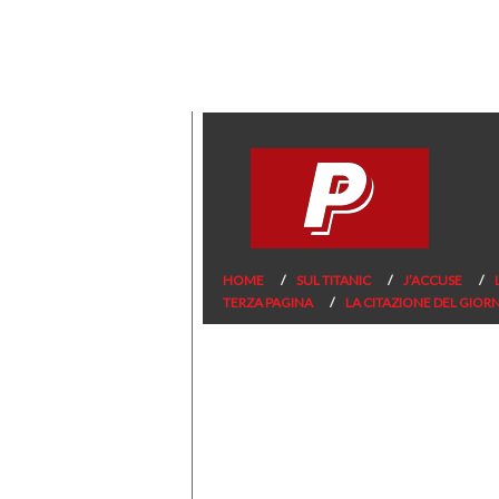
HOME
SUL TITANIC
J’ACCUSE
TERZA PAGINA
LA CITAZIONE DEL GIOR