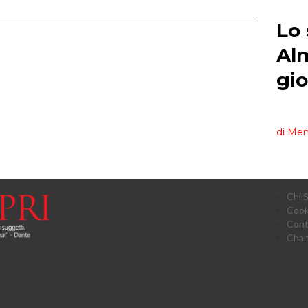
Chi 
Cook
Cont
Chan