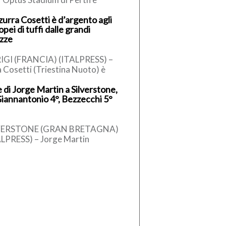
ter a prendersi il primo derby
zurra Cosetti è d’argento agli
alia della stagione.
pei di tuffi dalle grandi
’amichevole australiana […]
ezze
IGI (FRANCIA) (ITALPRESS) –
a Cosetti (Triestina Nuoto) è
glia d’argento nei tuffi dalle
 di Jorge Martin a Silverstone,
di altezze femminili agli
Giannantonio 4°, Bezzecchi 5°
pei di […]
VERSTONE (GRAN BRETAGNA)
ALPRESS) – Jorge Martin
ilia) in pole position nel Gran
mio di Gran Bretagna,
icesimo appuntamento del […]