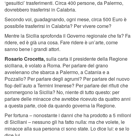
‘gesuitici’ trasferimenti. Circa 400 persone, da Palermo,
dovrebbero trasferirsi in Calabria.
Secondo voi, guadagnando, ogni mese, circa 500 Euro è
possibile trasferirsi in Calabria? Per vivere come?
Mentre la Sicilia sprofonda il Governo regionale che fa? Fa
ridere, ed è già una cosa. Fare ridere è un’arte, come
sanno bene i grandi attori.
Rosario Crocetta,
sulla carta il presidente della Regione
siciliana, è volato a Roma. Per parlare del grano
avvelenano che sbarca a Palermo, a Catania e a
Pozzallo? Per parlare degli agrumi? Per parlare del nuovo
flop dell’auto a Termini Imerese? Per parlare dei rifiuti che
sommergono la Sicilia? No, niente di tutto questo: per
parlare delle minacce che avrebbe ricevuto da quattro anni
a questa parte, cioè da quando governa la Regione.
Per fortuna – nonostante i danni che ha prodotto a 5 milioni
di Siciliani – nessuno gli ha fatto nulla: ma che volete, le
minacce alla sua persona ci sono state. Lo dice lui: e se lo
dice lui…