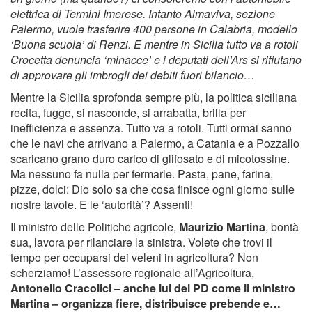
elettrica di Termini Imerese. Intanto Almaviva, sezione
Palermo, vuole trasferire 400 persone in Calabria, modello
‘Buona scuola’ di Renzi. E mentre in Sicilia tutto va a rotoli
Crocetta denuncia ‘minacce’ e i deputati dell’Ars si rifiutano
di approvare gli imbrogli dei debiti fuori bilancio…
Mentre la Sicilia sprofonda sempre più, la politica siciliana
recita, fugge, si nasconde, si arrabatta, brilla per
inefficienza e assenza. Tutto va a rotoli. Tutti ormai sanno
che le navi che arrivano a Palermo, a Catania e a Pozzallo
scaricano grano duro carico di glifosato e di micotossine.
Ma nessuno fa nulla per fermarle. Pasta, pane, farina,
pizze, dolci: Dio solo sa che cosa finisce ogni giorno sulle
nostre tavole. E le ‘autorità’? Assenti!
Il ministro delle Politiche agricole,
Maurizio Martina
, bontà
sua, lavora per rilanciare la sinistra. Volete che trovi il
tempo per occuparsi dei veleni in agricoltura? Non
scherziamo! L’assessore regionale all’Agricoltura,
Antonello Cracolici – anche lui del PD come il ministro
Martina – organizza fiere, distribuisce prebende e…