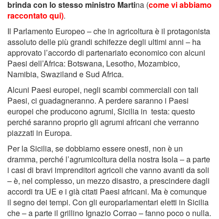
brinda con lo stesso ministro Marti
na (
come vi abbiamo
raccontato qui)
.
Il Parlamento Europeo – che in agricoltura è il protagonista
assoluto delle più grandi schifezze degli ultimi anni – ha
approvato l’accordo di partenariato economico con alcuni
Paesi dell’Africa: Botswana, Lesotho, Mozambico,
Namibia, Swaziland e Sud Africa.
Alcuni Paesi europei, negli scambi commerciali con tali
Paesi, ci guadagneranno. A perdere saranno i Paesi
europei che producono agrumi, Sicilia in testa: questo
perché saranno proprio gli agrumi africani che verranno
piazzati in Europa.
Per la Sicilia, se dobbiamo essere onesti, non è un
dramma, perché l’agrumicoltura della nostra Isola – a parte
i casi di bravi imprenditori agricoli che vanno avanti da soli
– è, nel complesso, un mezzo disastro, a prescindere dagli
accordi tra UE e i già citati Paesi africani. Ma è comunque
il segno dei tempi. Con gli europarlamentari eletti in Sicilia
che – a parte il grillino Ignazio Corrao – fanno poco o nulla.