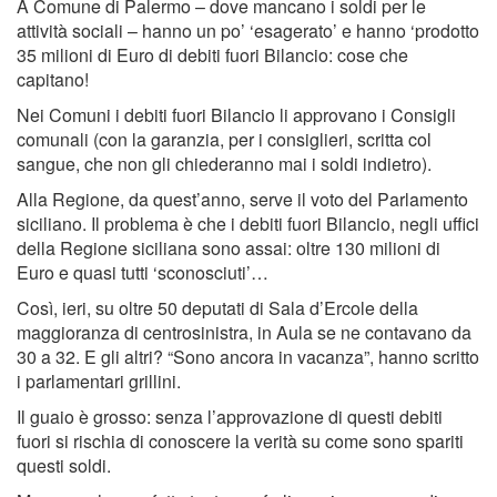
A Comune di Palermo – dove mancano i soldi per le
attività sociali – hanno un po’ ‘esagerato’ e hanno ‘prodotto
35 milioni di Euro di debiti fuori Bilancio: cose che
capitano!
Nei Comuni i debiti fuori Bilancio li approvano i Consigli
comunali (con la garanzia, per i consiglieri, scritta col
sangue, che non gli chiederanno mai i soldi indietro).
Alla Regione, da quest’anno, serve il voto del Parlamento
siciliano. Il problema è che i debiti fuori Bilancio, negli uffici
della Regione siciliana sono assai: oltre 130 milioni di
Euro e quasi tutti ‘sconosciuti’…
Così, ieri, su oltre 50 deputati di Sala d’Ercole della
maggioranza di centrosinistra, in Aula se ne contavano da
30 a 32. E gli altri? “Sono ancora in vacanza”, hanno scritto
i parlamentari grillini.
Il guaio è grosso: senza l’approvazione di questi debiti
fuori si rischia di conoscere la verità su come sono spariti
questi soldi.