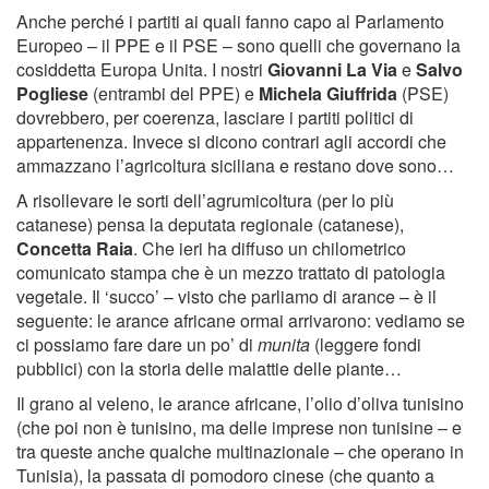
Anche perché i partiti ai quali fanno capo al Parlamento
Europeo – il PPE e il PSE – sono quelli che governano la
cosiddetta Europa Unita. I nostri
Giovanni La Via
e
Salvo
Pogliese
(entrambi del PPE) e
Michela Giuffrida
(PSE)
dovrebbero, per coerenza, lasciare i partiti politici di
appartenenza. Invece si dicono contrari agli accordi che
ammazzano l’agricoltura siciliana e restano dove sono…
A risollevare le sorti dell’agrumicoltura (per lo più
catanese) pensa la deputata regionale (catanese),
Concetta Raia
. Che ieri ha diffuso un chilometrico
comunicato stampa che è un mezzo trattato di patologia
vegetale. Il ‘succo’ – visto che parliamo di arance – è il
seguente: le arance africane ormai arrivarono: vediamo se
ci possiamo fare dare un po’ di
munita
(leggere fondi
pubblici) con la storia delle malattie delle piante…
Il grano al veleno, le arance africane, l’olio d’oliva tunisino
(che poi non è tunisino, ma delle imprese non tunisine – e
tra queste anche qualche multinazionale – che operano in
Tunisia), la passata di pomodoro cinese (che quanto a