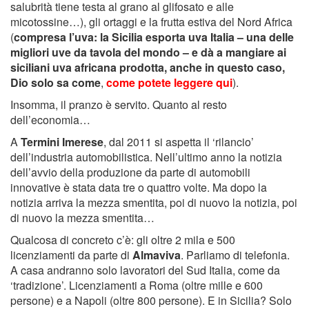
salubrità tiene testa al grano al glifosato e alle
micotossine…), gli ortaggi e la frutta estiva del Nord Africa
(
compresa l’uva: la Sicilia esporta uva Italia – una delle
migliori uve da tavola del mondo – e dà a mangiare ai
siciliani uva africana prodotta, anche in questo caso,
Dio solo sa come
,
come potete leggere qui
).
Insomma, il pranzo è servito. Quanto al resto
dell’economia…
A
Termini Imerese
, dal 2011 si aspetta il ‘rilancio’
dell’industria automobilistica. Nell’ultimo anno la notizia
dell’avvio della produzione da parte di automobili
innovative è stata data tre o quattro volte. Ma dopo la
notizia arriva la mezza smentita, poi di nuovo la notizia, poi
di nuovo la mezza smentita…
Qualcosa di concreto c’è: gli oltre 2 mila e 500
licenziamenti da parte di
Almaviva
. Parliamo di telefonia.
A casa andranno solo lavoratori del Sud Italia, come da
‘tradizione’. Licenziamenti a Roma (oltre mille e 600
persone) e a Napoli (oltre 800 persone). E in Sicilia? Solo