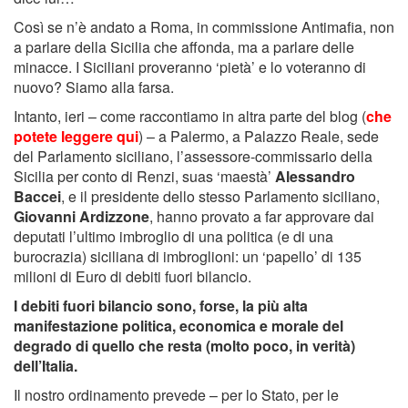
Così se n’è andato a Roma, in commissione Antimafia, non
a parlare della Sicilia che affonda, ma a parlare delle
minacce. I Siciliani proveranno ‘pietà’ e lo voteranno di
nuovo? Siamo alla farsa.
Intanto, ieri – come raccontiamo in altra parte del blog (
che
potete leggere qui
) – a Palermo, a Palazzo Reale, sede
del Parlamento siciliano, l’assessore-commissario della
Sicilia per conto di Renzi, suas ‘maestà’
Alessandro
Baccei
, e il presidente dello stesso Parlamento siciliano,
Giovanni Ardizzone
, hanno provato a far approvare dai
deputati l’ultimo imbroglio di una politica (e di una
burocrazia) siciliana di imbroglioni: un ‘papello’ di 135
milioni di Euro di debiti fuori bilancio.
I debiti fuori bilancio sono, forse, la più alta
manifestazione politica, economica e morale del
degrado di quello che resta (molto poco, in verità)
dell’Italia.
Il nostro ordinamento prevede – per lo Stato, per le