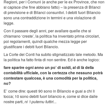
Regioni, per i Comuni (e anche per le ex Province, che non
si capisce che fine abbiano fatto) – la presenza di Bilanci
di previsione e di Bilanci consuntivi. I debiti fuori Bilancio
sono una contraddizione in termini e una violazione di
legge.
Con il passare degli anni, per avallare quelle che si
chiamano ‘creste’, la politica ha inventato prima circolari,
poi regolamenti, quindi qualche mezza legge per
giustificare i debiti fuori Bilancio.
La Corte dei Conti ha subito stigmatizzato tale metodo. Ma
la politica ha fatto finta di non sentire. Ed è anche logico:
fare sparire ogni anno un po’ di soldi, al di là della
contabilità ufficiale, con la certezza che nessuno potrà
contestare qualcosa, è una comodità per la politica,
no?
E’ come dire: questi 90 sono in Bilancio e guai a chi li
tocca; 10 sono debiti fuori bilancio e, come si dice dalle
nostre parti,
ni ‘i putemu futtiri.
..