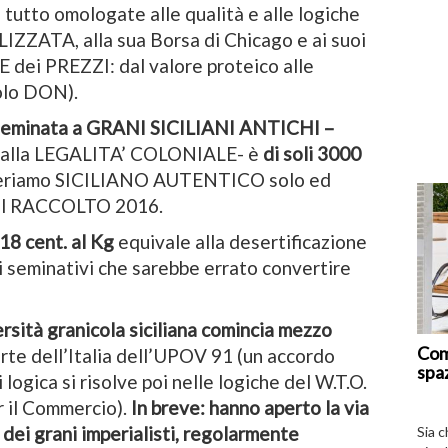
utto omologate alle qualità e alle logiche
ZATA, alla sua Borsa di Chicago e ai suoi
i PREZZI: dal valore proteico alle
olo DON).
e seminata a GRANI SICILIANI ANTICHI –
 dalla LEGALITA’ COLONIALE- è
di soli 3000
eriamo SICILIANO AUTENTICO solo ed
el RACCOLTO 2016.
18 cent. al Kg
equivale alla desertificazione
i seminativi che sarebbe errato convertire
ersità granicola siciliana comincia mezzo
Com
rte dell’Italia dell’UPOV 91 (un accordo
spa
 logica si risolve poi nelle logiche del W.T.O.
 il Commercio).
In breve: hanno aperto la via
 dei grani imperialisti, regolarmente
Sia 