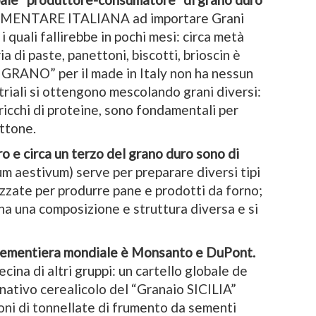
LIMENTARE ITALIANA ad importare Grani
 quali fallirebbe in pochi mesi: circa metà
a di paste, panettoni, biscotti, brioscin è
 GRANO” per il made in Italy non ha nessun
striali si ottengono mescolando grani diversi:
 ricchi di proteine, sono fondamentali per
ettone.
o e circa un terzo del grano duro sono di
cum aestivum) serve per preparare diversi tipi
izzate per produrre pane e prodotti da forno;
 ha una composizione e struttura diversa e si
a sementiera mondiale è Monsanto e DuPont.
ecina di altri gruppi: un cartello globale de
inativo cerealicolo del “Granaio SICILIA”
ni di tonnellate di frumento da sementi