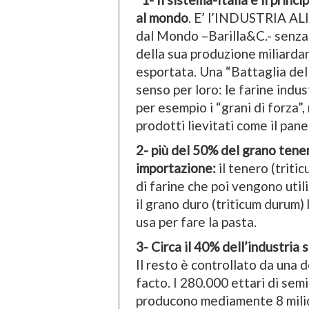
al mondo
. E’ l’INDUSTRIA A
dal Mondo –Barilla&C.- senza i
della sua produzione miliardari
esportata. Una “Battaglia del
senso per loro: le farine indu
per esempio i “grani di forza”,
prodotti lievitati come il pan
2- più del 50% del grano tener
importazione:
il tenero (triti
di farine che poi vengono util
il grano duro (triticum durum)
usa per fare la pasta.
3- Circa il 40% dell’industri
Il resto è controllato da una d
facto. I 280.000 ettari di sem
producono mediamente 8 milio