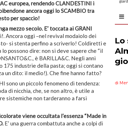
giard
a PAC europea, rendendo CLANDESTINI i
spazi
roibendone ancora oggi lo SCAMBIO tra
esto per spaccio!
ga mezzo secolo. E’ toccata ai GRANI
i!. Ancora oggi –nel revival modaiolo dei
to- si stenta perfino a scriverlo! Coldiretti e
n lo possono dire: non si deve sapere che “il
 MONSANTO&C., è BARILLA&C. Negli anni
o 175 industrie della pasta; oggi si contano
a un dito: il medio!). Che fine hanno fatto?
I sono un piccolo fenomeno di tendenza:
a di nicchia, che, se non altro, è utile a
re sistemiche non tarderanno a farsi
ricolorate viene occultata l’essenza “Made in
O.
E’ una guerra combattuta anche a colpi di