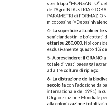
sterili tipo “MONSANTO” del t
dell’AgroINDUSTRIA GLOBALIZ
PARAMETRI di FORMAZIONE de
micotossine (=Deossinivalen
4- La superficie attualment
semiclandestini e boicottati
ettari su 280.000.
Noi consid
esclusivamente questo 1% d
5- A prescindere: il GRANO a 
totale di vasti paesaggi agrar
ad altre colture di ripiego.
6- La distruzione della biodiv
secolo fa
con l’adozione da pa
internazionale del 1991) la cui
(Organizzazione Mondiale per
alla colonizzazione totalitaria