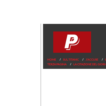
HOME
SUL TITANIC
J’ACCUSE
TERZA PAGINA
LA CITAZIONE DEL GIOR