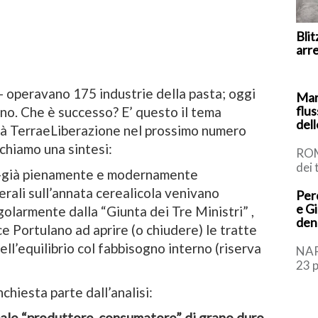
Blit
arr
a- operavano 175 industrie della pasta; oggi
Mar
flus
ano. Che è successo? E’ questo il tema
del
perà TerraeLiberazione nel prossimo numero
lichiamo una sintesi:
ROM
dei 
o –già pienamente e modernamente
si u
nerali sull’annata cerealicola venivano
Perq
lavo
e Gi
olarmente dalla “Giunta dei Tre Ministri” ,
den
ce Portulano ad aprire (o chiudere) le tratte
ll’equilibrio col fabbisogno interno (riserva
NAP
23 
quan
chiesta parte dall’analisi:
sequ
ncipale “produttore-consumatore” di grano duro