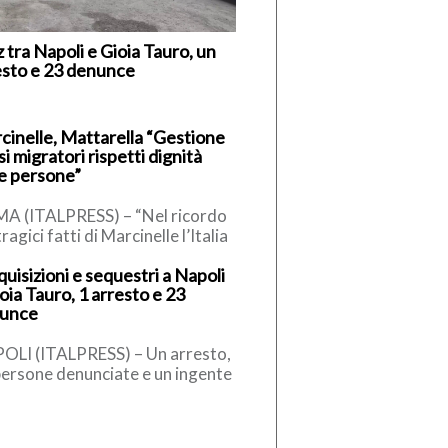
z tra Napoli e Gioia Tauro, un
esto e 23 denunce
cinelle, Mattarella “Gestione
si migratori rispetti dignità
le persone”
A (ITALPRESS) – “Nel ricordo
tragici fatti di Marcinelle l’Italia
nisce nel fare memoria dei
uisizioni e sequestri a Napoli
ratori nostri concittadini […]
oia Tauro, 1 arresto e 23
unce
OLI (ITALPRESS) – Un arresto,
persone denunciate e un ingente
titativo di materiale
estrato, tra armi e rame. E’ […]