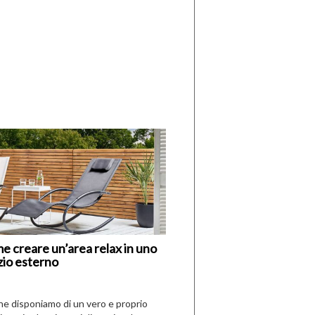
di
I
Nuovi
Vespri
e creare un’area relax in uno
zio esterno
che disponiamo di un vero e proprio