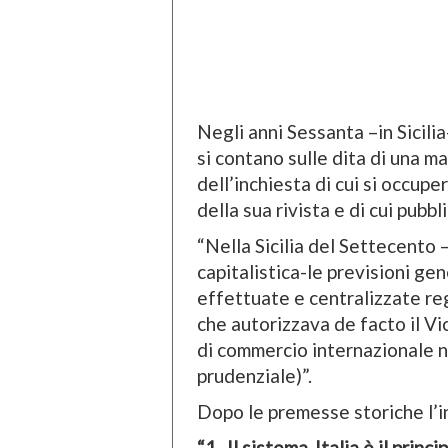
Negli anni Sessanta –in Sicili
si contano sulle dita di una m
dell’inchiesta di cui si occu
della sua rivista e di cui pubb
“Nella Sicilia del Settecent
capitalistica-le previsioni ge
effettuate e centralizzate reg
che autorizzava de facto il Vi
di commercio internazionale ne
prudenziale)”.
Dopo le premesse storiche l’in
“1- Il sistema-Italia è il pri