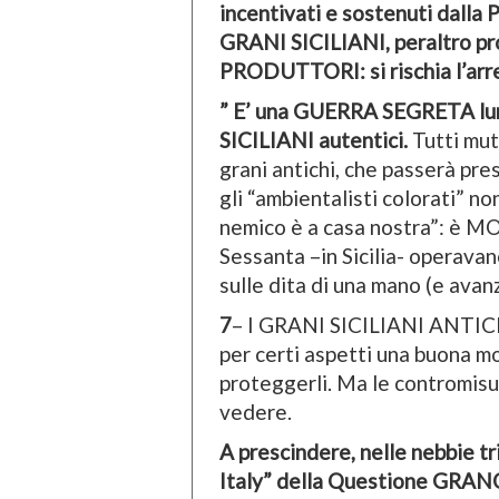
incentivati e sostenuti dall
GRANI SICILIANI, peraltro p
PRODUTTORI: si rischia l’arr
” E’ una GUERRA SEGRETA lun
SICILIANI autentici.
Tutti mut
grani antichi, che passerà pres
gli “ambientalisti colorati” no
nemico è a casa nostra”: è
Sessanta –in Sicilia- operavan
sulle dita di una mano (e avanz
7
– I GRANI SICILIANI ANTICH
per certi aspetti una buona mod
proteggerli. Ma le contromisu
vedere.
A prescindere, nelle nebbie t
Italy” della Questione GRAN