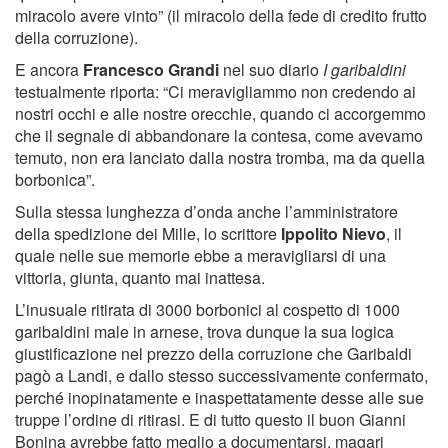
miracolo avere vinto” (il miracolo della fede di credito frutto
della corruzione).
E ancora
Francesco Grandi
nel suo diario
I garibaldini
testualmente riporta: “Ci meravigliammo non credendo ai
nostri occhi e alle nostre orecchie, quando ci accorgemmo
che il segnale di abbandonare la contesa, come avevamo
temuto, non era lanciato dalla nostra tromba, ma da quella
borbonica”.
Sulla stessa lunghezza d’onda anche l’amministratore
della spedizione dei Mille, lo scrittore
Ippolito Nievo
, il
quale nelle sue memorie ebbe a meravigliarsi di una
vittoria, giunta, quanto mai inattesa.
L’inusuale ritirata di 3000 borbonici al cospetto di 1000
garibaldini male in arnese, trova dunque la sua logica
giustificazione nel prezzo della corruzione che Garibaldi
pagò a Landi, e dallo stesso successivamente confermato,
perché inopinatamente e inaspettatamente desse alle sue
truppe l’ordine di ritirasi. E di tutto questo il buon Gianni
Bonina avrebbe fatto meglio a documentarsi, magari