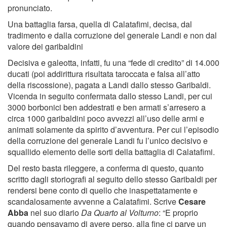
pronunciato.
Una battaglia farsa, quella di Calatafimi, decisa, dal
tradimento e dalla corruzione del generale Landi e non dal
valore dei garibaldini
Decisiva e galeotta, infatti, fu una “fede di credito” di 14.000
ducati (poi addirittura risultata taroccata e falsa all’atto
della riscossione), pagata a Landi dallo stesso Garibaldi.
Vicenda in seguito confermata dallo stesso Landi, per cui
3000 borbonici ben addestrati e ben armati s’arresero a
circa 1000 garibaldini poco avvezzi all’uso delle armi e
animati solamente da spirito d’avventura. Per cui l’episodio
della corruzione del generale Landi fu l’unico decisivo e
squallido elemento delle sorti della battaglia di Calatafimi.
Del resto basta rileggere, a conferma di questo, quanto
scritto dagli storiografi al seguito dello stesso Garibaldi per
rendersi bene conto di quello che inaspettatamente e
scandalosamente avvenne a Calatafimi. Scrive
Cesare
Abba
nel suo diario
Da Quarto al Volturno
: “E proprio
quando pensavamo di avere perso, alla fine ci parve un