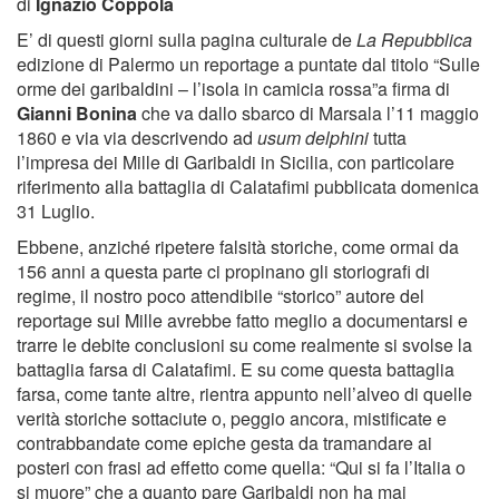
di
Ignazio Coppola
E’ di questi giorni sulla pagina culturale de
La Repubblica
edizione di Palermo un reportage a puntate dal titolo “Sulle
orme dei garibaldini – l’isola in camicia rossa”a firma di
Gianni Bonina
che va dallo sbarco di Marsala l’11 maggio
1860 e via via descrivendo ad
usum delphini
tutta
l’impresa dei Mille di Garibaldi in Sicilia, con particolare
riferimento alla battaglia di Calatafimi pubblicata domenica
31 Luglio.
Ebbene, anziché ripetere falsità storiche, come ormai da
156 anni a questa parte ci propinano gli storiografi di
regime, il nostro poco attendibile “storico” autore del
reportage sui Mille avrebbe fatto meglio a documentarsi e
trarre le debite conclusioni su come realmente si svolse la
battaglia farsa di Calatafimi. E su come questa battaglia
farsa, come tante altre, rientra appunto nell’alveo di quelle
verità storiche sottaciute o, peggio ancora, mistificate e
contrabbandate come epiche gesta da tramandare ai
posteri con frasi ad effetto come quella: “Qui si fa l’Italia o
si muore” che a quanto pare Garibaldi non ha mai