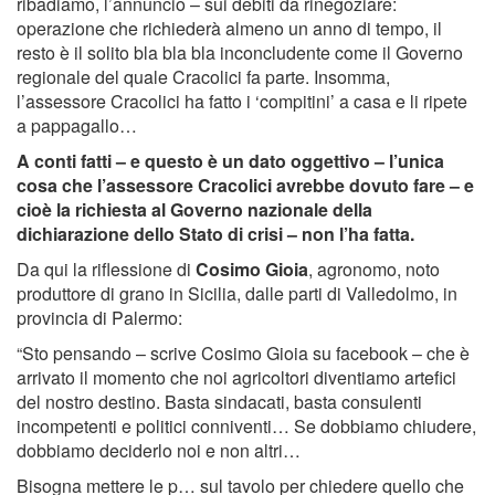
ribadiamo, l’annuncio – sui debiti da rinegoziare:
operazione che richiederà almeno un anno di tempo, il
resto è il solito bla bla bla inconcludente come il Governo
regionale del quale Cracolici fa parte. Insomma,
l’assessore Cracolici ha fatto i ‘compitini’ a casa e li ripete
a pappagallo…
A conti fatti – e questo è un dato oggettivo – l’unica
cosa che l’assessore Cracolici avrebbe dovuto fare – e
cioè la richiesta al Governo nazionale della
dichiarazione dello Stato di crisi – non l’ha fatta.
Da qui la riflessione di
Cosimo Gioia
, agronomo, noto
produttore di grano in Sicilia, dalle parti di Valledolmo, in
provincia di Palermo:
“Sto pensando – scrive Cosimo Gioia su facebook – che è
arrivato il momento che noi agricoltori diventiamo artefici
del nostro destino. Basta sindacati, basta consulenti
incompetenti e politici conniventi… Se dobbiamo chiudere,
dobbiamo deciderlo noi e non altri…
Bisogna mettere le p… sul tavolo per chiedere quello che