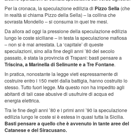
Per la cronaca, la speculazione edilizia di
Pizzo Sella
(che
in realtà si chiama Pizzo della Sella) – la collina che
sovrasta Mondello – si consuma in quei tre mesi.
Da allora ad oggi la pressione della speculazione edilizia
lungo le coste siciliane – in testa la speculazione mafiosa
– non si è mai arrestata. La ‘capitale’ di queste
speculazioni, sino alla fine degli anni ’80 del secolo
passato, è stata la provincia di Trapani: basti pensare a
Triscina, a Marinella di Selinunte e a Tre Fontane
.
In pratica, nonostante la legge vieti espressamente di
costruire entro i 150 metri dalla battigia, hanno costruito lo
stesso. Tutto fuori legge. Ma questo non ha impedito agli
abitanti di tali case abusive di usufruire di acqua ed
energia elettrica.
Tra le fine degli anni ’80 e i primi anni ’90 la speculazione
edilizia lungo le coste si è estesa in quasi tutta la Sicilia.
Basti pensare a quello che è avvenuto in tante aree del
Catanese e del Siracusano.