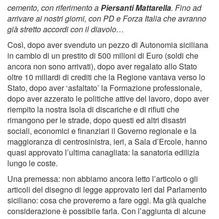
cemento, con riferimento a
Piersanti Mattarella
. Fino ad
arrivare ai nostri giorni, con PD e Forza Italia che avranno
già stretto accordi con il diavolo…
Così, dopo aver svenduto un pezzo di Autonomia siciliana
in cambio di un prestito di 500 milioni di Euro (soldi che
ancora non sono arrivati), dopo aver regalato allo Stato
oltre 10 miliardi di crediti che la Regione vantava verso lo
Stato, dopo aver ‘asfaltato’ la Formazione professionale,
dopo aver azzerato le politiche attive del lavoro, dopo aver
riempito la nostra Isola di discariche e di rifiuti che
rimangono per le strade, dopo questi ed altri disastri
sociali, economici e finanziari il Governo regionale e la
maggioranza di centrosinistra, ieri, a Sala d’Ercole, hanno
quasi approvato l’ultima canagliata: la sanatoria edilizia
lungo le coste.
Una premessa: non abbiamo ancora letto l’articolo o gli
articoli del disegno di legge approvato ieri dal Parlamento
siciliano: cosa che proveremo a fare oggi. Ma già qualche
considerazione è possibile farla. Con l’aggiunta di alcune