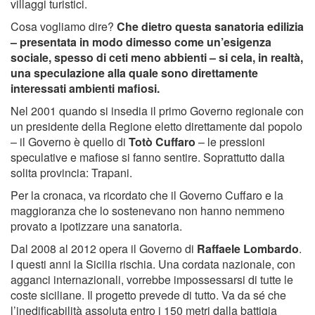
villaggi turistici.
Cosa vogliamo dire?
Che dietro questa sanatoria edilizia
– presentata in modo dimesso come un’esigenza
sociale, spesso di ceti meno abbienti – si cela, in realtà,
una speculazione alla quale sono direttamente
interessati ambienti mafiosi.
Nel 2001 quando si insedia il primo Governo regionale con
un presidente della Regione eletto direttamente dal popolo
– il Governo è quello di
Totò Cuffaro
– le pressioni
speculative e mafiose si fanno sentire. Soprattutto dalla
solita provincia: Trapani.
Per la cronaca, va ricordato che il Governo Cuffaro e la
maggioranza che lo sostenevano non hanno nemmeno
provato a ipotizzare una sanatoria.
Dal 2008 al 2012 opera il Governo di
Raffaele Lombardo
.
I questi anni la Sicilia rischia. Una cordata nazionale, con
agganci internazionali, vorrebbe impossessarsi di tutte le
coste siciliane. Il progetto prevede di tutto. Va da sé che
l’inedificabilità assoluta entro i 150 metri dalla battigia