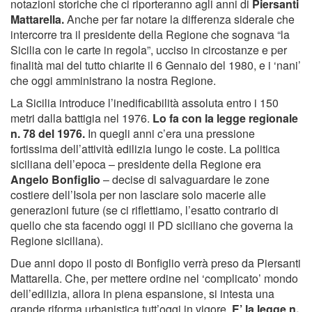
notazioni storiche che ci riporteranno agli anni di
Piersanti
Mattarella.
Anche per far notare la differenza siderale che
intercorre tra il presidente della Regione che sognava “la
Sicilia con le carte in regola”, ucciso in circostanze e per
finalità mai del tutto chiarite il 6 Gennaio del 1980, e i ‘nani’
che oggi amministrano la nostra Regione.
La Sicilia introduce l’inedificabilità assoluta entro i 150
metri dalla battigia nel 1976.
Lo fa con la legge regionale
n. 78 del 1976.
In quegli anni c’era una pressione
fortissima dell’attività edilizia lungo le coste. La politica
siciliana dell’epoca – presidente della Regione era
Angelo Bonfiglio
– decise di salvaguardare le zone
costiere dell’Isola per non lasciare solo macerie alle
generazioni future (se ci riflettiamo, l’esatto contrario di
quello che sta facendo oggi il PD siciliano che governa la
Regione siciliana).
Due anni dopo il posto di Bonfiglio verrà preso da Piersanti
Mattarella. Che, per mettere ordine nel ‘complicato’ mondo
dell’edilizia, allora in piena espansione, si intesta una
grande riforma urbanistica tutt’oggi in vigore.
E’ la legge n.