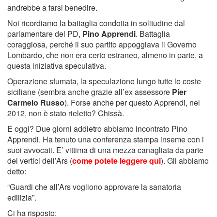
andrebbe a farsi benedire.
Noi ricordiamo la battaglia condotta in solitudine dal
parlamentare del PD,
Pino Apprendi
. Battaglia
coraggiosa, perché il suo partito appoggiava il Governo
Lombardo, che non era certo estraneo, almeno in parte, a
questa iniziativa speculativa.
Operazione sfumata, la speculazione lungo tutte le coste
siciliane (sembra anche grazie all’ex assessore
Pier
Carmelo Russo
). Forse anche per questo Apprendi, nel
2012, non è stato rieletto? Chissà.
E oggi? Due giorni addietro abbiamo incontrato Pino
Apprendi. Ha tenuto una conferenza stampa inseme con i
suoi avvocati. E’ vittima di una mezza canagliata da parte
dei vertici dell’Ars (
come potete leggere qui
). Gli abbiamo
detto:
“Guardi che all’Ars vogliono approvare la sanatoria
edilizia”.
Ci ha risposto: