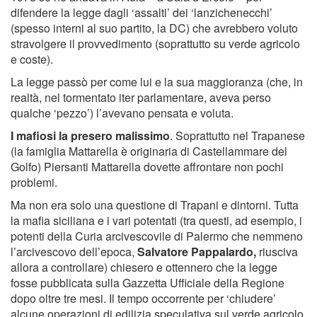
difendere la legge dagli ‘assalti’ dei ‘lanzichenecchi’
(spesso interni al suo partito, la DC) che avrebbero voluto
stravolgere il provvedimento (soprattutto su verde agricolo
e coste).
La legge passò per come lui e la sua maggioranza (che, in
realtà, nel tormentato iter parlamentare, aveva perso
qualche ‘pezzo’) l’avevano pensata e voluta.
I mafiosi la presero malissimo
. Soprattutto nel Trapanese
(la famiglia Mattarella è originaria di Castellammare del
Golfo) Piersanti Mattarella dovette affrontare non pochi
problemi.
Ma non era solo una questione di Trapani e dintorni. Tutta
la mafia siciliana e i vari potentati (tra questi, ad esempio, i
potenti della Curia arcivescovile di Palermo che nemmeno
l’arcivescovo dell’epoca,
Salvatore Pappalardo,
riusciva
allora a controllare) chiesero e ottennero che la legge
fosse pubblicata sulla Gazzetta Ufficiale della Regione
dopo oltre tre mesi. Il tempo occorrente per ‘chiudere’
alcune operazioni di edilizia speculativa sul verde agricolo.