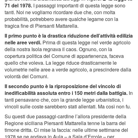
71 del 1978.
I passaggi importanti di questa legge sono
tanti. Noi ne vogliamo ricordare due che, con molta
probabilità, potrebbero avere qualche legame con la
tragica fine di Piersanti Mattarella.
Il primo punto è la drastica riduzione dell’attività edilizia
nelle aree verdi.
Prima di questa legge nel verde agricolo
della nostra Isola regnava il caos. Ognuno, con la
copertura politica del Comune di appartenenza, faceva
quello che voleva. La legge riduce drasticamente le
volumetrie nelle aree a verde agricolo, a prescindere dalla
volontà dei Comuni.
Il secondo punto è la riproposizione del vincolo di
inedificabilità assoluta entro i 150 metri dalla battigia.
In
tanti pensavano che, con la grande legge urbanistica, i
vincoli sulle coste sarebbero stati allentati. Ma così non fu.
Su questi due passaggi-cardine l’allora presidente della
Regione siciliana Piersanti Mattarella tenne la barra del
timone dritta. Ci mise la faccia: nelle ultime settimane del
1978 se ne andava in Aula – a Sala d’Ercole – per