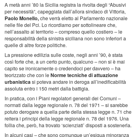
A metà anni ’80 la Sicilia registra la rivolta degli “Abusivi
per necessità”, capeggiata dall’allora sindaco di Vittoria,
Paolo Monello,
che verrà eletto al Parlamento nazionale
nelle file del Pci. Lo ricordiamo per sottolineare che,
nell’assalto al territorio – compreso quello costiero – le
responsabilità della sinistra siciliana non sono inferiori a
quelle di altre forze politiche.
La pressione edilizia sulle coste, negli anni ’90, è stata
così forte che, a un certo punto, qualcuno – non si è mai
capito se ironicamente o credendoci per davvero – ha
teorizzato che con le
Norme tecniche di attuazione
urbanistica
si poteva andare in deroga all’inedificabilità
assoluta entro i 150 metri dalla battigia.
In pratica, con i Piani regolatori generali dei Comuni –
normati dalla legge regionale n. 78 del 1971 – si sarebbe
potuto derogare a quella parte della stessa legge n. 71 che
reitera i principi della legge regionale n. 78 del 1976. Una
follia che, però, ha trovato ‘scienziati’ disposti a sostenerla.
In alcuni casi – che sono comunque un’esigua minoranza