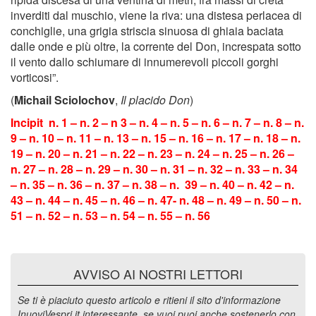
inverditi dal muschio, viene la riva: una distesa perlacea di
conchiglie, una grigia striscia sinuosa di ghiaia baciata
dalle onde e più oltre, la corrente del Don, increspata sotto
il vento dallo schiumare di innumerevoli piccoli gorghi
vorticosi”.
(
Michail Sciolochov
,
Il placido Don
)
Incipit n. 1 – n. 2 – n 3 – n. 4 – n. 5 – n. 6 – n. 7 – n. 8 – n.
9 – n. 10 – n. 11 – n. 13 – n. 15 – n. 16 – n. 17 – n. 18 – n.
19 – n. 20 – n. 21 – n. 22 – n. 23 – n. 24 – n. 25 – n. 26 –
n. 27 – n. 28 – n. 29 – n. 30 – n. 31 – n. 32 – n. 33 – n. 34
– n. 35 – n. 36 – n. 37 – n. 38 – n. 39 – n. 40 – n. 42 – n.
43 – n. 44 – n. 45 – n. 46 – n. 47- n. 48 – n. 49 – n. 50 – n.
51 – n. 52 – n. 53 – n. 54 – n. 55 – n. 56
AVVISO AI NOSTRI LETTORI
Se ti è piaciuto questo articolo e ritieni il sito d'informazione
InuoviVespri.it interessante, se vuoi puoi anche sostenerlo con