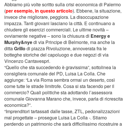
Abbiamo più volte scritto sulla crisi economica di Palermo
(
per esempio, in questo articolo
). Ebbene, la situazione,
invece che migliorare, peggiora. La disoccupazione
impazza. Tanti giovani lasciano la città. E continuano a
chiudere gli esercizi commerciali. Le ultime novità –
ovviamente negative – sono la chiusura di
Energy e
Murphy&nye
di via Principe di Belmonte, ma anche la
ditta
Grillo
di piazza Rivoluzione, annoverata fra le
botteghe storiche del capoluogo e due negozi di via
Vincenzo Cantavespri.
“Quello che sta succedendo è gravissima”, sottolinea la
consigliera comunale del PD, Luisa La Colla. Che
aggiunge: “La via Roma sembra ormai un deserto, così
come tutte le strade limitrofe. Cosa si sta facendo per il
commercio? Quali politiche sta adottando l’assessora
comunale Giovanna Marano che, invece, parla di ricrescita
economica?”.
“Imprenditori tartassati dalle tasse, ZTL, pedonalizzazioni
mal progettate – prosegue Luisa La Colla -. Stiamo
perdendo un patrimonio che sarà difficilissimo ricostruire a