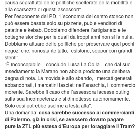
causa soprattutto delle politiche scellerate della mobilità e
alla scarsezza di questi assessori”.
Per l’esponente del PD, “l’economia del centro storico non
può essere basata solo su pizzerie, pub e venditori di
patatine e kebab. Dobbiamo difendere l’artigianato e le
botteghe storiche per le quali da troppi anni non si fa nulla.
Dobbiamo attuare delle politiche per preservare quei pochi
negozi che, nonostante tutto, resistono, seppur con grandi
stenti”.
“È inconcepibile – conclude Luisa La Colla – che dal suo
insediamento la Marano non abbia prodotto una delibera
degna di nota. La movida è allo sbando, i mercati generali
abbandonati, i mercatini lasciati nell’anarchia, il commercio
morente. Sarebbe il caso che l’assessora facesse outing
sulla sua incompetenza e si dimettesse autonomamente.
Solo così potrebbe uscirne a testa alta”.
Una domanda:
cosa sarebbe successo ai commercianti
di Palermo, già in crisi, se avessero dovuto pagare
pure la ZTL più estesa d’Europa per foraggiare il Tram?