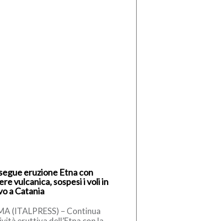
segue eruzione Etna con
re vulcanica, sospesi i voli in
vo a Catania
A (ITALPRESS) – Continua
tività eruttiva dell’Etna con la