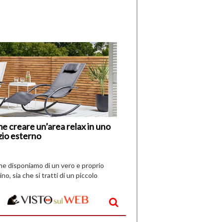
di
I
Nuovi
Vespri
e creare un’area relax in uno
zio esterno
che disponiamo di un vero e proprio
ino, sia che si tratti di un piccolo
o all’aperto, l’idea è […]