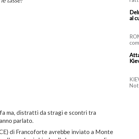
le tasse?
con
Delr
vulc
al c
Nazi
ROM
com
Bru
Atta
che 
Kiev
Sch
KIE
Nott
dint
mort
fa ma, distratti da stragi e scontri tra
hanno parlato.
CE) di Francoforte avrebbe inviato a Monte