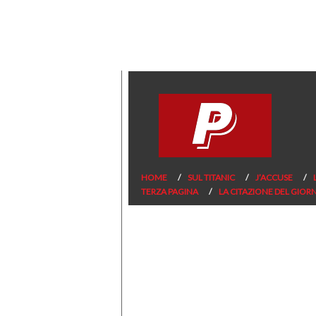
HOME
SUL TITANIC
J’ACCUSE
TERZA PAGINA
LA CITAZIONE DEL GIOR