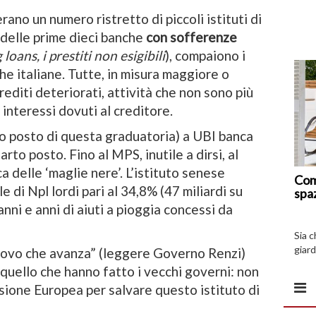
erano un numero ristretto di piccoli istituti di
 delle prime dieci banche
con sofferenze
oans, i prestiti non esigibili
), compaiono i
he italiane. Tutte, in misura maggiore o
rediti deteriorati, attività che non sono più
 interessi dovuti al creditore.
o posto di questa graduatoria) a UBI banca
arto posto. Fino al MPS, inutile a dirsi, al
a delle ‘maglie nere’. L’istituto senese
Com
di Npl lordi pari al 34,8% (47 miliardi su
spa
nni e anni di aiuti a pioggia concessi da
Sia 
giard
uovo che avanza” (leggere Governo Renzi)
spazi
 quello che hanno fatto i vecchi governi: non
sione Europea per salvare questo istituto di