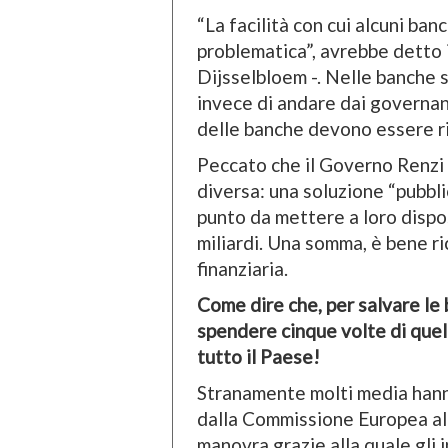
“La facilità con cui alcuni ba
problematica”, avrebbe detto 
Dijsselbloem -. Nelle banche 
invece di andare dai governant
delle banche devono essere ris
Peccato che il Governo Renzi 
diversa: una soluzione “pubblic
punto da mettere a loro disp
miliardi. Una somma, è bene ri
finanziaria.
Come dire che, per salvare le
spendere cinque volte di quell
tutto il Paese!
Stranamente molti media hann
dalla Commissione Europea al
manovra grazie alla quale gli i