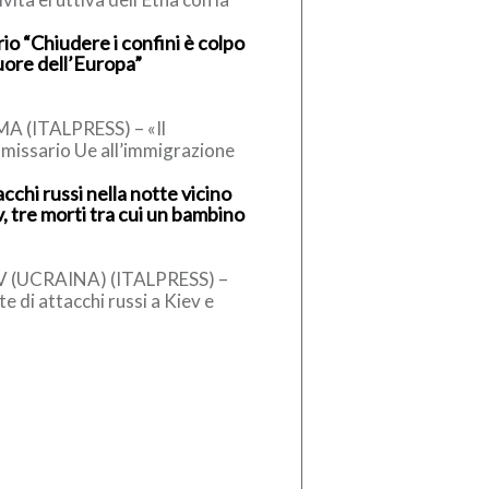
testuale emissione di cenere
io “Chiudere i confini è colpo
anica in atmosfera. L’Istituto
uore dell’Europa”
onale di Geofisica […]
A (ITALPRESS) – «Il
missario Ue all’immigrazione
nner, un conservatore, ha detto
cchi russi nella notte vicino
la sospensione dell’accordo di
, tre morti tra cui un bambino
engen, può essere […]
V (UCRAINA) (ITALPRESS) –
e di attacchi russi a Kiev e
orni. Il bilancio è di tre persone
e, tra […]