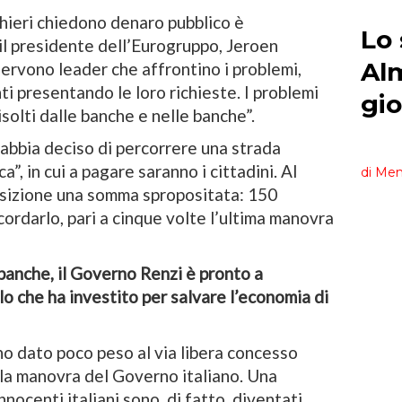
nchieri chiedono denaro pubblico è
il presidente dell’Eurogruppo, Jeroen
servono leader che affrontino i problemi,
i presentando le loro richieste. I problemi
olti dalle banche e nelle banche”.
abbia deciso di percorrere una strada
a”, in cui a pagare saranno i cittadini. Al
osizione una somma spropositata: 150
cordarlo, pari a cinque volte l’ultima manovra
 banche, il Governo Renzi è pronto a
o che ha investito per salvare l’economia di
o dato poco peso al via libera concesso
la manovra del Governo italiano. Una
nnocenti italiani sono, di fatto, diventati