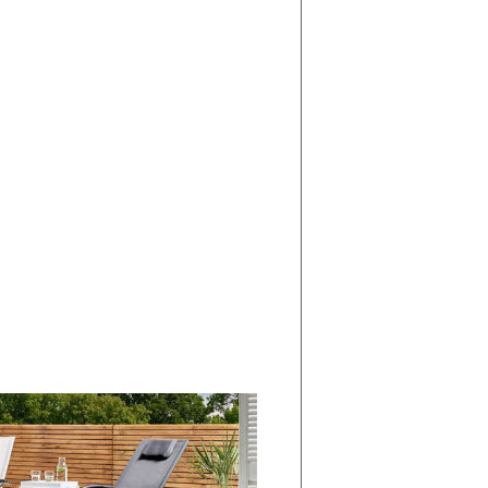
di
I
Nuovi