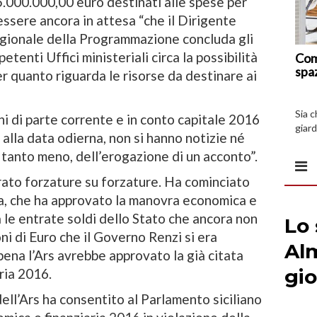
5.000.000,00 euro destinati alle spese per
ssere ancora in attesa “che il Dirigente
gionale della Programmazione concluda gli
enti Uffici ministeriali circa la possibilità
Com
spa
er quanto riguarda le risorse da destinare ai
Sia 
i di parte corrente e in conto capitale 2016
giard
 alla data odierna, non si hanno notizie né
spazi
 tanto meno, dell’erogazione di un acconto”.
rato forzature su forzature. Ha cominciato
na, che ha approvato la manovra economica e
 le entrate soldi dello Stato che ancora non
ni di Euro che il Governo Renzi si era
na l’Ars avrebbe approvato la già citata
ria 2016.
ell’Ars ha consentito al Parlamento siciliano