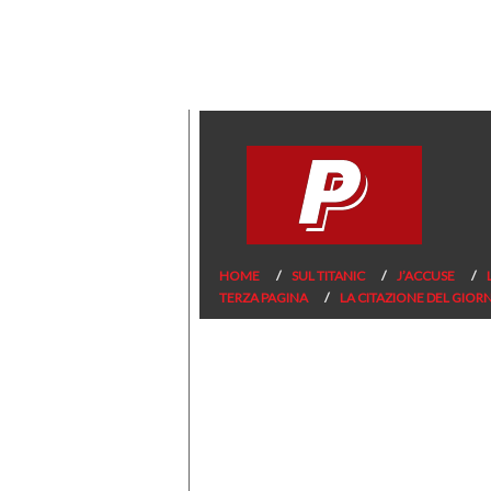
HOME
SUL TITANIC
J’ACCUSE
TERZA PAGINA
LA CITAZIONE DEL GIOR