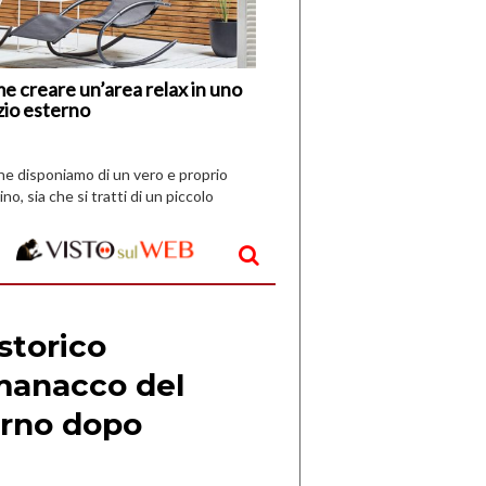
Vespri
e creare un’area relax in uno
zio esterno
che disponiamo di un vero e proprio
ino, sia che si tratti di un piccolo
o all’aperto, l’idea è […]