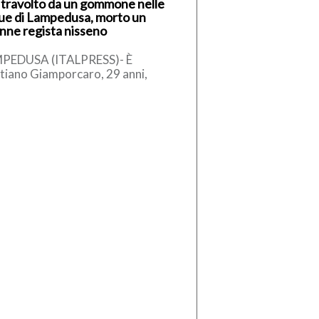
 travolto da un gommone nelle
ue di Lampedusa, morto un
nne regista nisseno
PEDUSA (ITALPRESS)- È
stiano Giamporcaro, 29 anni,
ane regista di Caltanissetta, la
ima della tragedia avvenuta nel
riggio di ieri, […]