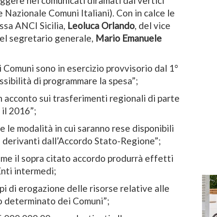
eggere nei comunicati diramati dai vertici
e Nazionale Comuni Italiani). Con in calce le
ssa ANCI Sicilia,
Leoluca Orlando
, del vice
el segretario generale,
Mario Emanuele
 Comuni sono in esercizio provvisorio dal 1°
sibilità di programmare la spesa”;
 acconto sui trasferimenti regionali di parte
il 2016”;
e le modalità in cui saranno rese disponibili
i derivanti dall’Accordo Stato-Regione”;
me il sopra citato accordo produrrà effetti
Enti intermedi;
pi di erogazione delle risorse relative alle
po determinato dei Comuni”;