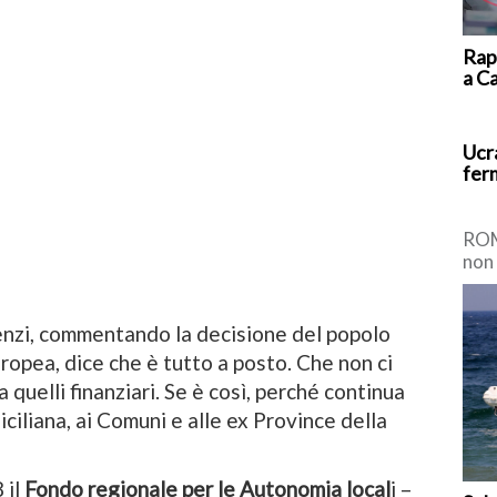
Rap
a C
Ucr
ferm
ROM
non 
pro
temp
Renzi, commentando la decisione del popolo
uropea, dice che è tutto a posto. Che non ci
 quelli finanziari. Se è così, perché continua
iciliana, ai Comuni e alle ex Province della
 il
Fondo regionale per le Autonomia local
i –