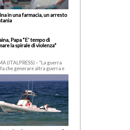
ina in una farmacia, un arresto
atania
aina, Papa “E’ tempo di
are la spirale di violenza”
A (ITALPRESS) – “La guerra
fa che generare altra guerra e
voca enormi sofferenze. E’
o di fermare la […]