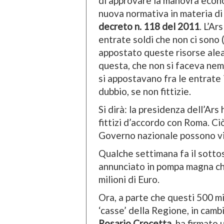
di approvare la manovra econo
nuova normativa in materia di 
decreto n. 118 del 2011
. L’A
entrate soldi che non ci sono (
appostato queste risorse aleat
questa, che non si faceva nem
si appostavano fra le entrate 
dubbio, se non fittizie.
Si dirà: la presidenza dell’Ars
fittizi d’accordo con Roma. Ciò
Governo nazionale possono vio
Qualche settimana fa il sotto
annunciato in pompa magna ch
milioni di Euro.
Ora, a parte che questi 500 mi
‘casse’ della Regione, in cambi
Rosario Crocetta
, ha firmato