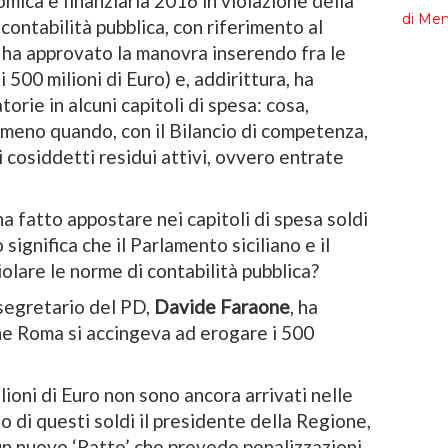
mica e finanziaria 2016 in violazione della
contabilità pubblica, con riferimento al
rs ha approvato la manovra inserendo fra le
i 500 milioni di Euro) e, addirittura, ha
orie in alcuni capitoli di spesa: cosa,
meno quando, con il Bilancio di competenza,
i cosiddetti residui attivi, ovvero entrate
 ha fatto appostare nei capitoli di spesa soldi
 significa che il Parlamento siciliano e il
lare le norme di contabilità pubblica?
segretario del PD,
Davide Faraone
, ha
e Roma si accingeva ad erogare i 500
lioni di Euro non sono ancora arrivati nelle
o di questi soldi il presidente della Regione,
 un nuovo ‘Patto’ che prevede penalizzazioni