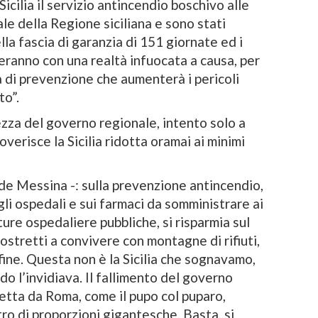
Sicilia il servizio antincendio boschivo alle
e della Regione siciliana e sono stati
lla fascia di garanzia di 151 giornate ed i
reranno con una realtà infuocata a causa, per
tà di prevenzione che aumenterà i pericoli
to”.
zza del governo regionale, intento solo a
verisce la Sicilia ridotta oramai ai minimi
ude Messina -: sulla prevenzione antincendio,
gli ospedali e sui farmaci da somministrare ai
ture ospedaliere pubbliche, si risparmia sul
i costretti a convivere con montagne di rifiuti,
 fine. Questa non è la Sicilia che sognavamo,
do l’invidiava. Il fallimento del governo
tta da Roma, come il pupo col puparo,
tro di proporzioni gigantesche. Basta, si