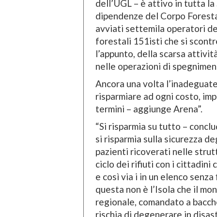
dell’UGL – è attivo in tutta la 
dipendenze del Corpo Forestal
avviati settemila operatori de
forestali 151isti che si scont
l’appunto, della scarsa attivi
nelle operazioni di spegnimen
Ancora una volta l’inadeguate
risparmiare ad ogni costo, impo
termini – aggiunge Arena”.
“Si risparmia su tutto – concl
si risparmia sulla sicurezza de
pazienti ricoverati nelle strut
ciclo dei rifiuti con i cittadin
e così via i in un elenco senza
questa non è l’Isola che il mon
regionale, comandato a bacche
rischia di degenerare in disas