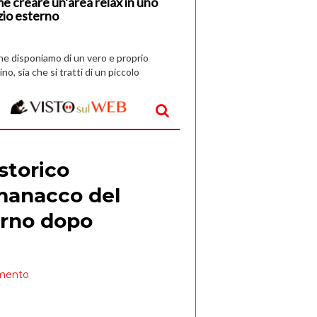
e creare un’area relax in uno
zio esterno
che disponiamo di un vero e proprio
ino, sia che si tratti di un piccolo
o all’aperto, l’idea è […]