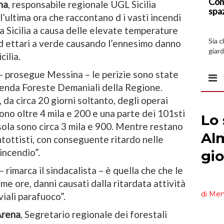
Com
na
, responsabile regionale UGL Sicilia
spa
ultima ora che raccontano d i vasti incendi
la Sicilia a causa delle elevate temperature
Sia 
d ettari a verde causando l’ennesimo danno
giard
cilia.
spazi
 prosegue Messina – le perizie sono state
ienda Foreste Demaniali della Regione.
da circa 20 giorni soltanto, degli operai
, sono oltre 4 mila e 200 e una parte dei 101sti
sola sono circa 3 mila e 900. Mentre restano
antottisti, con conseguente ritardo nelle
incendio”.
 rimarca il sindacalista – è quella che che le
me ore, danni causati dalla ritardata attività
iali parafuoco”.
Arena
, Segretario regionale dei forestali