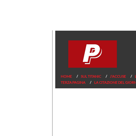
HOME
SUL TITANIC
J’ACCUSE
TERZA PAGINA
LA CITAZIONE DEL GIOR