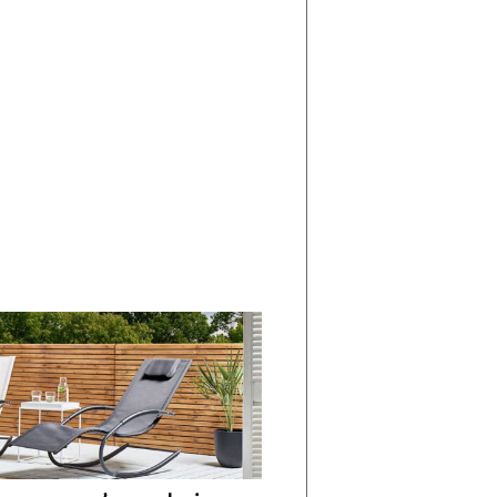
di
I
Nuovi
Vespri