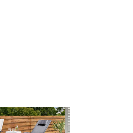
di
I
Nuovi