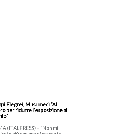
pi Flegrei, Musumeci “Al
ro per ridurre l’esposizione al
hio”
A (ITALPRESS) – “Non mi
irete più parlare di messa in