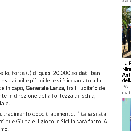
sicu
spro
La 
Nin
ello, forte (!) di quasi 20.000 soldati, ben
Ant
eso ai mille più mille, e si è imbarcato alla
dell
PAL
te in capo,
Generale Lanza,
tra il ludibrio dei
matt
te in direzione della fortezza di Ischia,
com
iale.
aggi
Rob
, tradimento dopo tradimento, l’Italia si sta
 due Giuda e il gioco in Sicilia sarà fatto. A
emo.