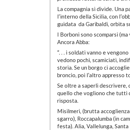
La compagnia si divide. Una par
l’interno della Sicilia, con l’o
guidata da Garibaldi, orbita sul
I Borboni sono scomparsi (ma v
Ancora Abba:
“. . . i soldati vanno e vengono
vedono pochi, scamiciati, indi
storia. Se un borgo ci accoglie
broncio, poi l’altro appresso to
Se oltre a saperli descrivere,
quello che vogliono che tutti 
risposta.
Misilmeri, (brutta accoglienza)
sgarro), Roccapalumba (in camp
festa). Alia, Vallelunga, Sant