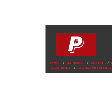
HOME
SUL TITANIC
J’ACCUSE
TERZA PAGINA
LA CITAZIONE DEL GIOR