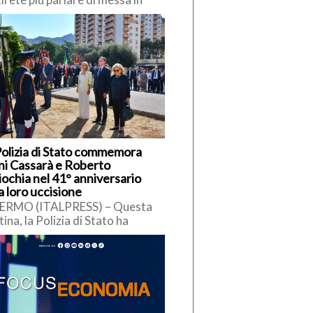
rezza, chi lo dice è uno
vveduto, la scienza […]
Polizia di Stato commemora
ni Cassarà e Roberto
iochia nel 41° anniversario
a loro uccisione
ERMO (ITALPRESS) – Questa
ina, la Polizia di Stato ha
memorato il vice questore
unto Ninni Cassarà e l’agente
erto […]