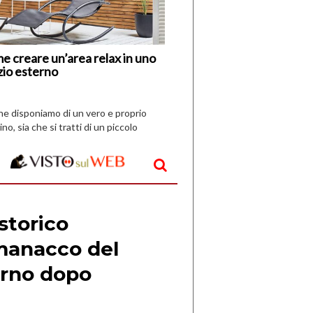
Vespri
e creare un’area relax in uno
zio esterno
che disponiamo di un vero e proprio
ino, sia che si tratti di un piccolo
o all’aperto, l’idea è […]